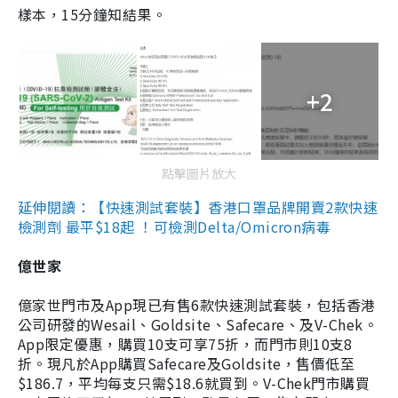
樣本，15分鐘知結果。
+2
點擊圖片放大
延伸閱讀：【快速測試套裝】香港口罩品牌開賣2款快速
檢測劑 最平$18起 ！可檢測Delta/Omicron病毒
億世家
億家世門市及App現已有售6款快速測試套裝，包括香港
公司研發的Wesail、Goldsite、Safecare、及V-Chek。
App限定優惠，購買10支可享75折，而門市則10支8
折。現凡於App購買Safecare及Goldsite，售價低至
$186.7，平均每支只需$18.6就買到。V-Chek門市購買