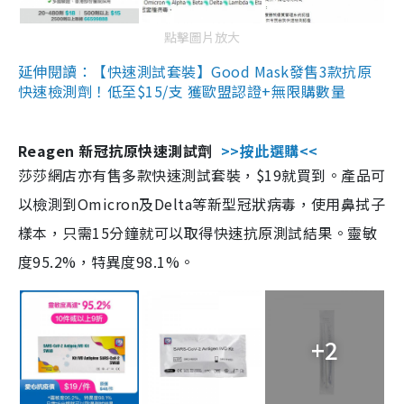
點擊圖片放大
延伸閱讀：【快速測試套裝】Good Mask發售3款抗原
快速檢測劑！低至$15/支 獲歐盟認證+無限購數量
Reagen 新冠抗原快速測試劑
>>按此選購<<
莎莎網店亦有售多款快速測試套裝，$19就買到。產品可
以檢測到Omicron及Delta等新型冠狀病毒，使用鼻拭子
樣本，只需15分鐘就可以取得快速抗原測試結果。靈敏
度95.2%，特異度98.1%。
+2