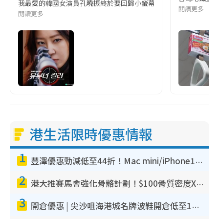
我最愛的韓國女演員孔曉振終於要回歸小螢幕啦!這次的劇本改編自同名
閱讀更多
閱讀更多
港生活限時優惠情報
1
豐澤優惠勁減低至44折！Mac mini/iPhone17Pro大減價！廚房家電$220起
2
港大推賽馬會強化骨骼計劃！$100骨質密度X光檢查 完成免費運動訓練送超市禮券！附參加資格
3
開倉優惠 | 尖沙咀海港城名牌波鞋開倉低至1折！On鞋$899起／Joy&Peace鞋履$98起