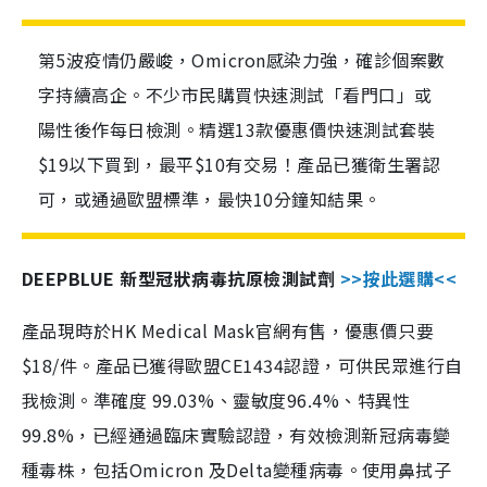
第5波疫情仍嚴峻，Omicron感染力強，確診個案數
字持續高企。不少市民購買快速測試「看門口」或
陽性後作每日檢測。精選13款優惠價快速測試套裝
$19以下買到，最平$10有交易！產品已獲衛生署認
可，或通過歐盟標準，最快10分鐘知結果。
DEEPBLUE 新型冠狀病毒抗原檢測試劑
>>按此選購<<
產品現時於HK Medical Mask官網有售，優惠價只要
$18/件。產品已獲得歐盟CE1434認證，可供民眾進行自
我檢測。準確度 99.03%、靈敏度96.4%、特異性
99.8%，已經通過臨床實驗認證，有效檢測新冠病毒變
種毒株，包括Omicron 及Delta變種病毒。使用鼻拭子