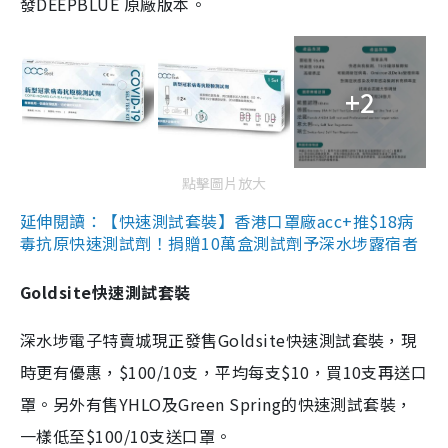
發DEEPBLUE 原廠版本。
+2
點擊圖片放大
延伸閱讀：【快速測試套裝】香港口罩廠acc+推$18病
毒抗原快速測試劑！捐贈10萬盒測試劑予深水埗露宿者
Goldsite快速測試套裝
深水埗電子特賣城現正發售Goldsite快速測試套裝，現
時更有優惠，$100/10支，平均每支$10，買10支再送口
罩。另外有售YHLO及Green Spring的快速測試套裝，
一樣低至$100/10支送口罩。