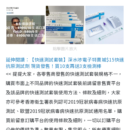
點擊圖片放大
延伸閱讀：【快速測試套裝】深水埗電子特賣城$15快速
抗原測試劑 現貨發售！買10支再送3支檢測棒
<< 提提大家，各零售商發售的快速測試套裝規格不一，
購買市面上不同品牌的快速測試套裝前請留意售賣平台
及該品牌的快速測試套裝使用方法、條款及細則，大家
亦可參考香港衞生署表列認可2019冠狀病毒病快速抗原
測試、歐盟2019冠狀病毒病快速抗原測試通用名單，購
買前留意訂購平台的使用條款及細則，一切以訂購平台
公佈的價錢為準。數量有限，售完即止；所有優惠細則