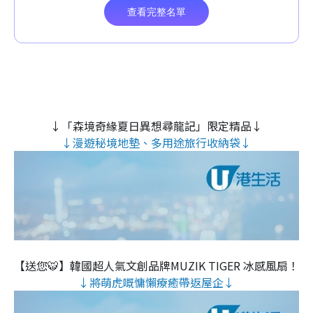
↓「森境奇緣夏日異想尋龍記」限定精品↓
↓漫遊秘境地墊、多用途旅行收納袋↓
【送您🐯】韓國超人氣文創品牌MUZIK TIGER 冰感風扇！
↓將萌虎嘅慵懶療癒帶返屋企↓