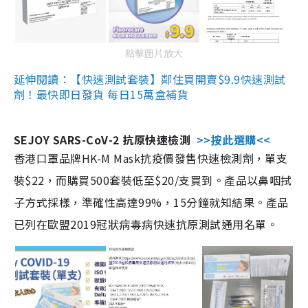
點擊圖片放大
延伸閱讀：【快速測試套裝】鄰住買開賣$9.9快速測試
劑！最快即日發貨 每日15萬盒補貨
SEJOY SARS-CoV-2 抗原快速檢測
>>按此選購<<
香港口罩品牌HK-M Mask抗疫價發售快速檢測劑，單支
裝$22，而購買500套裝低至$20/支買到。產品以鼻咽拭
子方式採樣，準確性高達99%，15分鐘就知結果。產品
已列在歐盟2019冠狀病毒病快速抗原測試通用名單。