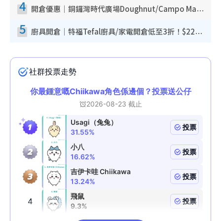
4
開倉優惠｜銅鑼灣時代廣場Doughnut/Campo Marzio開倉低至1折！背囊、書包、手袋劈價$200起
5
廚具開倉｜特福Tefal廚具/家電開倉低至3折！$220起買平底鍋/炒鑊/湯煲！電飯煲/吸塵機/燙斗$418起