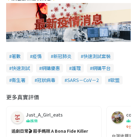
著數
疫情
新冠肺炎
快速測試套裝
快速測試
網購優惠
護理
網購平台
衞生署
冠狀病毒
SARS－CoV－2
歐盟
更多真實評價
Just_A_Girl_eats
co c
娛樂
吹
台灣
追劇日常🎬 殺手媽咪 A Bona Fide Killer
台灣地鐵宣