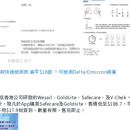
點擊圖片放大
檢測劑 最平$18起 ！可檢測Delta/Omicron病毒
研發的Wesail、Goldsite、Safecare、及V-Chek。
凡於App購買Safecare及Goldsite，售價低至$186.7
均不用$17.9就買到，數量有限，售完即止。