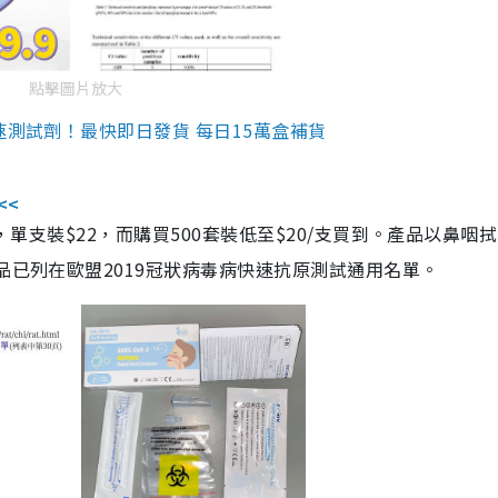
點擊圖片放大
速測試劑！最快即日發貨 每日15萬盒補貨
<<
，單支裝$22，而購買500套裝低至$20/支買到。產品以鼻咽
品已列在歐盟2019冠狀病毒病快速抗原測試通用名單。