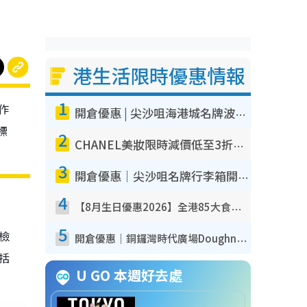
港生活限時優惠情報
1
作
開倉優惠 | 尖沙咀海港城名牌波鞋開倉低至1折！On鞋$899起／Joy&Peace鞋履$98起
標
2
CHANEL美妝限時減價低至3折！人氣粉底/唇膏/精華液低至$275！COCO香水都有平
3
開倉優惠｜尖沙咀名牌行李箱開倉低至4折！一連5日 American Tourister/ace./Hallmark $200起！
4
【8月生日優惠2026】全港85大食買玩著數攻略 自助餐/火鍋放題同行免費＋誠品/DONKI送現金券
5
我檢
開倉優惠｜銅鑼灣時代廣場Doughnut/Campo Marzio開倉低至1折！背囊、書包、手袋劈價$200起
包括
U GO 本週好去處