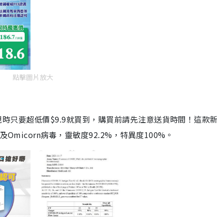
點擊圖片放大
劑，現時只要超低價$9.9就買到，購買前請先注意送貨時間！這款
Omicorn病毒，靈敏度92.2%，特異度100%。