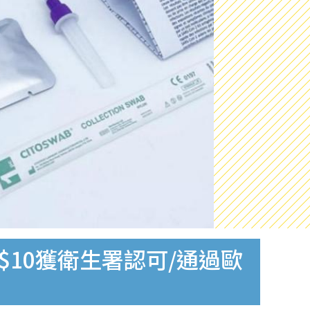
$10獲衛生署認可/通過歐