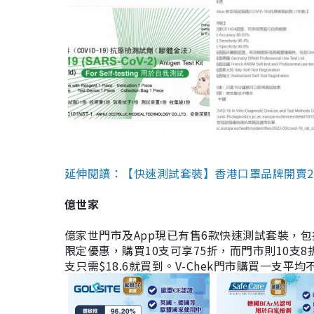
延伸閱讀：【快速測試套裝】香港口罩品牌開賣2款快速
億世家
億家世門市及App現已有售6款快速測試套裝，包括香港公司
限定優惠，購買10支可享75折，而門市則10支8折。現
支只需$18.6就買到。V-Chek門市購買一支平