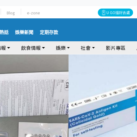
Blog
e-zone
U GO搵好去處
熱話
娛樂新聞
定期存款
情報
飲食情報
娛樂
社會
影片專區