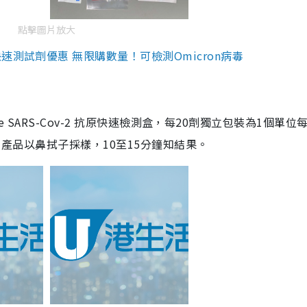
點擊圖片放大
測試劑優惠 無限購數量！可檢測Omicron病毒
are SARS-Cov-2 抗原快速檢測盒，每20劑獨立包裝為1個單位
5。產品以鼻拭子採樣，10至15分鐘知結果。