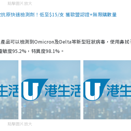
點擊圖片放大
3款抗原快速檢測劑！低至$15/支 獲歐盟認證+無限購數量
品可以檢測到Omicron及Delta等新型冠狀病毒，使用鼻拭
度95.2%，特異度98.1%。
點擊圖片放大