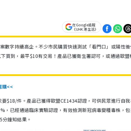
在Google追蹤
《UHK 港生活》
診個案數字持續高企。不少市民購買快速測試「看門口」或陽性後
以下買到，最平$10有交易！產品已獲衛生署認可，或通過歐盟
選購<<
惠價只要$18/件。產品已獲得歐盟CE1434認證，可供民眾進行自
性99.8%，已經通過臨床實驗認證，有效檢測新冠病毒變種毒株，
，15分鐘知結果。