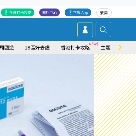
社群打卡攻略
商戶中心
下載 App
繁
简
周圍遊
18區好去處
香港打卡攻略
主題特集