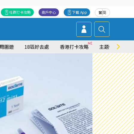
社群打卡攻略
商戶中心
下載 App
繁
简
周圍遊
18區好去處
香港打卡攻略
主題特集