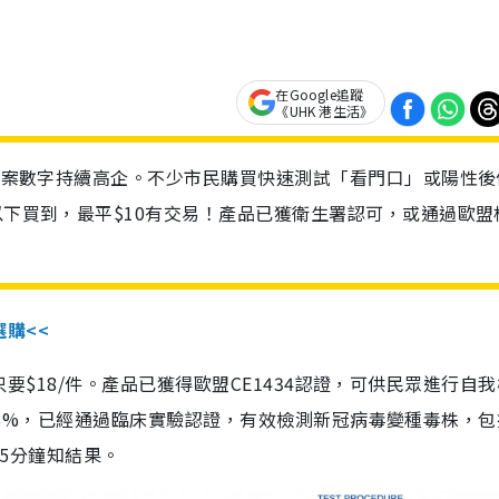
在Google追蹤
《UHK 港生活》
診個案數字持續高企。不少市民購買快速測試「看門口」或陽性後
以下買到，最平$10有交易！產品已獲衛生署認可，或通過歐盟
選購<<
惠價只要$18/件。產品已獲得歐盟CE1434認證，可供民眾進行自
性99.8%，已經通過臨床實驗認證，有效檢測新冠病毒變種毒株，
，15分鐘知結果。