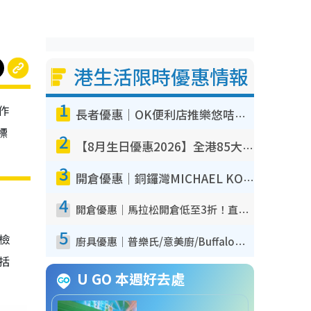
港生活限時優惠情報
1
作
長者優惠｜OK便利店推樂悠咭優惠！買麵包/牛奶/保健品拍卡即減
標
2
【8月生日優惠2026】全港85大食買玩著數攻略 自助餐/火鍋放題同行免費＋誠品/DONKI送現金券
3
開倉優惠｜銅鑼灣MICHAEL KORS開倉低至17折！直擊$500起買手袋/銀包/鞋款 必買經典Jet Set系列
4
開倉優惠｜馬拉松開倉低至3折！直擊$99起買adidas／New Balance／Puma鞋款 STANLEY保溫杯劈價至$119起
5
我檢
廚具優惠｜普樂氏/意美廚/Buffalo廚具低至3折！$89起買煎鍋／炒鑊／個人鍋 同場小家電激減至$99起
包括
U GO 本週好去處