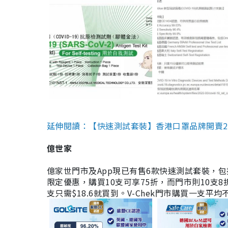
延伸閱讀：【快速測試套裝】香港口罩品牌開賣2款快速
億世家
億家世門市及App現已有售6款快速測試套裝，包括香港公司
限定優惠，購買10支可享75折，而門市則10支8折。現
支只需$18.6就買到。V-Chek門市購買一支平