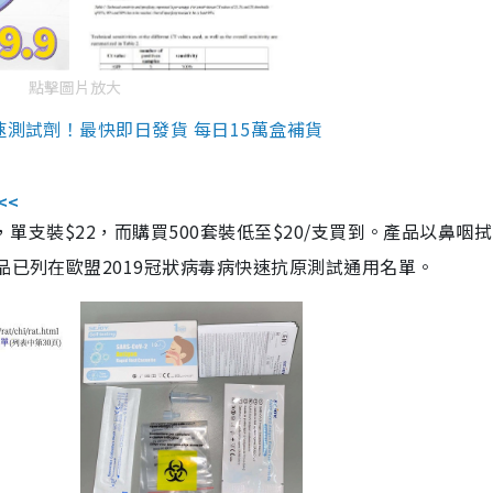
點擊圖片放大
速測試劑！最快即日發貨 每日15萬盒補貨
<<
，單支裝$22，而購買500套裝低至$20/支買到。產品以鼻咽
品已列在歐盟2019冠狀病毒病快速抗原測試通用名單。