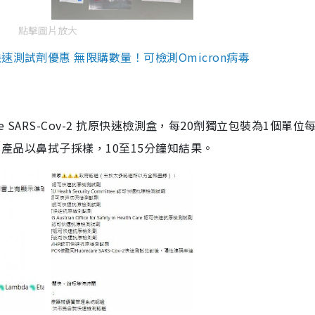
點擊圖片放大
測試劑優惠 無限購數量！可檢測Omicron病毒
are SARS-Cov-2 抗原快速檢測盒，每20劑獨立包裝為1個單位
5。產品以鼻拭子採樣，10至15分鐘知結果。