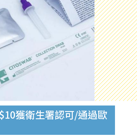
$10獲衛生署認可/通過歐