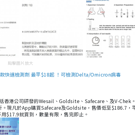
點擊圖片放大
檢測劑 最平$18起 ！可檢測Delta/Omicron病毒
研發的Wesail、Goldsite、Safecare、及V-Chek。
凡於App購買Safecare及Goldsite，售價低至$186.7
均不用$17.9就買到，數量有限，售完即止。