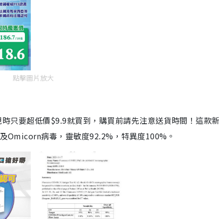
點擊圖片放大
劑，現時只要超低價$9.9就買到，購買前請先注意送貨時間！這款
Omicorn病毒，靈敏度92.2%，特異度100%。