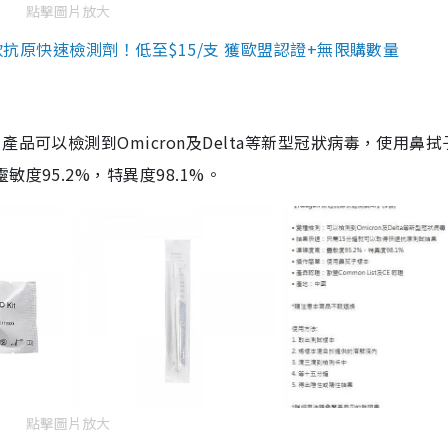
點擊圖片放大
3款抗原快速檢測劑！低至$15/支 獲歐盟認證+無限購數量
品可以檢測到Omicron及Delta等新型冠狀病毒，使用鼻拭
度95.2%，特異度98.1%。
點擊圖片放大