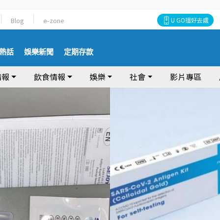
Blog
e-zone
U GO搵好去處
熱話
娛樂新聞
定期存款
情報
飲食情報
娛樂
社會
影片專區