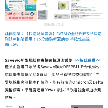
點擊圖片放大
延伸閱讀：【快速測試套裝】CATALO全線門市$16快速
測試劑換購優惠！15分鐘驗新冠病毒 準確性高達
98.26%
Savewo新型冠狀病毒快速抗原測試劑
>>按此選購<<
產品由香港口罩品牌Savewo聯乘DEEPBLUE合作推出，
抗疫優惠價低至$18買到。產品已獲得歐盟CE認證，主
要以採集鼻液樣本作檢測，能有效檢測Omicron及Delta
變種病毒，準確度達至99%，最快15分鐘就能知道檢測
結果。