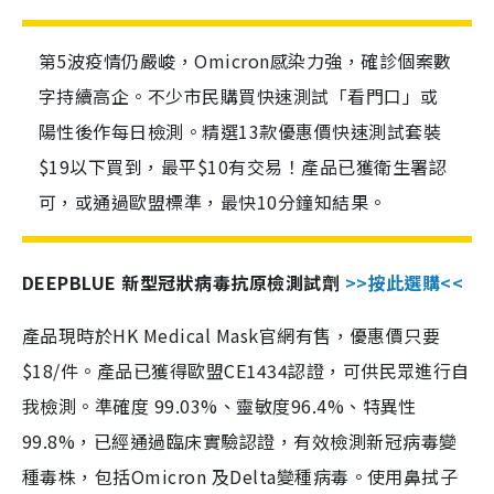
第5波疫情仍嚴峻，Omicron感染力強，確診個案數
字持續高企。不少市民購買快速測試「看門口」或
陽性後作每日檢測。精選13款優惠價快速測試套裝
$19以下買到，最平$10有交易！產品已獲衛生署認
可，或通過歐盟標準，最快10分鐘知結果。
DEEPBLUE 新型冠狀病毒抗原檢測試劑
>>按此選購<<
產品現時於HK Medical Mask官網有售，優惠價只要
$18/件。產品已獲得歐盟CE1434認證，可供民眾進行自
我檢測。準確度 99.03%、靈敏度96.4%、特異性
99.8%，已經通過臨床實驗認證，有效檢測新冠病毒變
種毒株，包括Omicron 及Delta變種病毒。使用鼻拭子