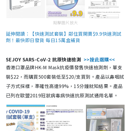
點擊圖片放大
延伸閱讀：【快速測試套裝】鄰住買開賣$9.9快速測試
劑！最快即日發貨 每日15萬盒補貨
SEJOY SARS-CoV-2 抗原快速檢測
>>按此選購<<
香港口罩品牌HK-M Mask抗疫價發售快速檢測劑，單支
裝$22，而購買500套裝低至$20/支買到。產品以鼻咽拭
子方式採樣，準確性高達99%，15分鐘就知結果。產品
已列在歐盟2019冠狀病毒病快速抗原測試通用名單。