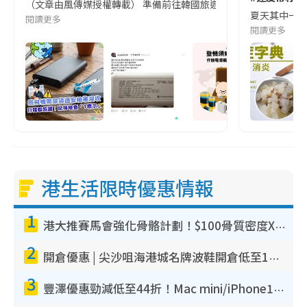
（文章由風傳媒授權轉載） 準備前往韓國旅遊的民眾，近期要特別留
夏天其中一種時
閱讀更多
閱讀更多
港生活限時優惠情報
1
港大推賽馬會強化骨骼計劃！$100骨質密度X光檢查 完成免費運動訓練送超市禮券！附參加資格
2
開倉優惠 | 尖沙咀海港城名牌波鞋開倉低至1折！On鞋$899起／Joy&Peace鞋履$98起
3
豐澤優惠勁減低至44折！Mac mini/iPhone17Pro大減價！廚房家電$220起