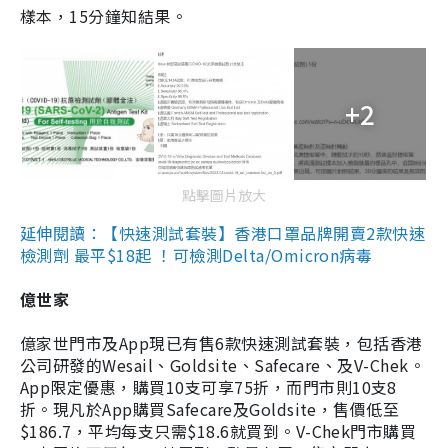
樣本，15分鐘知結果。
+2
點擊圖片放大
延伸閱讀：【快速測試套裝】香港口罩品牌開賣2款快速
檢測劑 最平$18起 ！可檢測Delta/Omicron病毒
億世家
億家世門市及App現已有售6款快速測試套裝，包括香港
公司研發的Wesail、Goldsite、Safecare、及V-Chek。
App限定優惠，購買10支可享75折，而門市則10支8
折。現凡於App購買Safecare及Goldsite，售價低至
$186.7，平均每支只需$18.6就買到。V-Chek門市購買