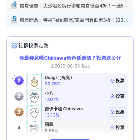
4
開倉優惠｜尖沙咀名牌行李箱開倉低至4折！一連5日 American Tourister/ace./Hallmark $200起！
5
廚具開倉｜特福Tefal廚具/家電開倉低至3折！$220起買平底鍋/炒鑊/湯煲！電飯煲/吸塵機/燙斗$418起