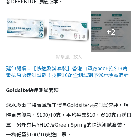
發DEEPBLUE 原廠版本。
+2
點擊圖片放大
延伸閱讀：【快速測試套裝】香港口罩廠acc+推$18病
毒抗原快速測試劑！捐贈10萬盒測試劑予深水埗露宿者
Goldsite快速測試套裝
深水埗電子特賣城現正發售Goldsite快速測試套裝，現
時更有優惠，$100/10支，平均每支$10，買10支再送口
罩。另外有售YHLO及Green Spring的快速測試套裝，
一樣低至$100/10支送口罩。