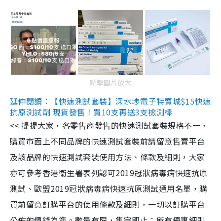
點擊圖片放大
延伸閱讀：【快速測試套裝】深水埗電子特賣城$15快速
抗原測試劑 現貨發售！買10支再送3支檢測棒
<< 提提大家，各零售商發售的快速測試套裝規格不一，
購買市面上不同品牌的快速測試套裝前請留意售賣平台
及該品牌的快速測試套裝使用方法、條款及細則，大家
亦可參考香港衞生署表列認可2019冠狀病毒病快速抗原
測試、歐盟2019冠狀病毒病快速抗原測試通用名單，購
買前留意訂購平台的使用條款及細則，一切以訂購平台
公佈的價錢為準。數量有限，售完即止；所有優惠細則