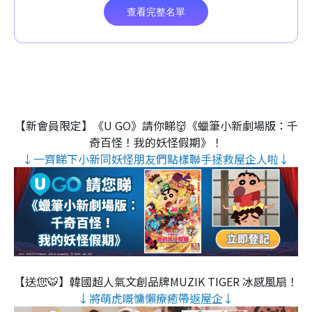
【新會員限定】《U GO》請你睇👹《蠟筆小新劇場版：千
奇百怪！我的妖怪假期》！
↓一齊睇下小新同妖怪朋友們點樣聯手拯救屋企人啦↓
【送您🐯】韓國超人氣文創品牌MUZIK TIGER 冰感風扇！
↓將萌虎嘅慵懶療癒帶返屋企↓