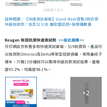
點擊圖片放大
延伸閱讀：【快速測試套裝】Good Mask發售3款抗原
快速檢測劑！低至$15/支 獲歐盟認證+無限購數量
Reagen 新冠抗原快速測試劑
>>按此選購<<
莎莎網店亦有售多款快速測試套裝，$19就買到。產品可
以檢測到Omicron及Delta等新型冠狀病毒，使用鼻拭子
樣本，只需15分鐘就可以取得快速抗原測試結果。靈敏
度95.2%，特異度98.1%。
+2