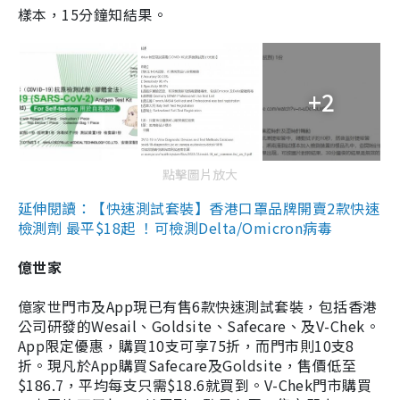
樣本，15分鐘知結果。
+2
點擊圖片放大
延伸閱讀：【快速測試套裝】香港口罩品牌開賣2款快速
檢測劑 最平$18起 ！可檢測Delta/Omicron病毒
億世家
億家世門市及App現已有售6款快速測試套裝，包括香港
公司研發的Wesail、Goldsite、Safecare、及V-Chek。
App限定優惠，購買10支可享75折，而門市則10支8
折。現凡於App購買Safecare及Goldsite，售價低至
$186.7，平均每支只需$18.6就買到。V-Chek門市購買