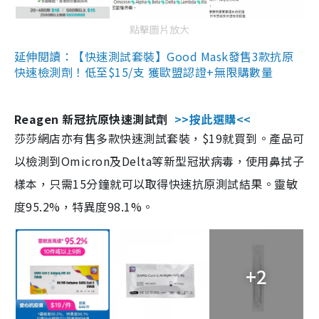
點擊圖片放大
延伸閱讀：【快速測試套裝】Good Mask發售3款抗原
快速檢測劑！低至$15/支 獲歐盟認證+無限購數量
Reagen 新冠抗原快速測試劑
>>按此選購<<
莎莎網店亦有售多款快速測試套裝，$19就買到。產品可
以檢測到Omicron及Delta等新型冠狀病毒，使用鼻拭子
樣本，只需15分鐘就可以取得快速抗原測試結果。靈敏
度95.2%，特異度98.1%。
+2