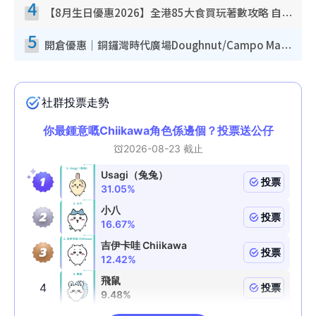
4
【8月生日優惠2026】全港85大食買玩著數攻略 自助餐/火鍋放題同行免費＋誠品/DONKI送現金券
5
開倉優惠｜銅鑼灣時代廣場Doughnut/Campo Marzio開倉低至1折！背囊、書包、手袋劈價$200起