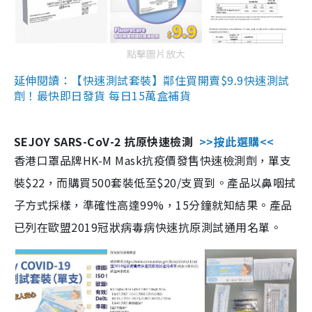
點擊圖片放大
延伸閱讀：【快速測試套裝】鄰住買開賣$9.9快速測試
劑！最快即日發貨 每日15萬盒補貨
SEJOY SARS-CoV-2 抗原快速檢測
>>按此選購<<
香港口罩品牌HK-M Mask抗疫價發售快速檢測劑，單支
裝$22，而購買500套裝低至$20/支買到。產品以鼻咽拭
子方式採樣，準確性高達99%，15分鐘就知結果。產品
已列在歐盟2019冠狀病毒病快速抗原測試通用名單。