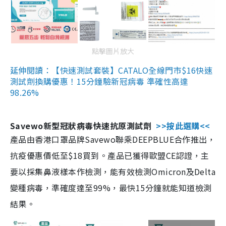
點擊圖片放大
延伸閱讀：【快速測試套裝】CATALO全線門市$16快速
測試劑換購優惠！15分鐘驗新冠病毒 準確性高達
98.26%
Savewo新型冠狀病毒快速抗原測試劑
>>按此選購<<
產品由香港口罩品牌Savewo聯乘DEEPBLUE合作推出，
抗疫優惠價低至$18買到。產品已獲得歐盟CE認證，主
要以採集鼻液樣本作檢測，能有效檢測Omicron及Delta
變種病毒，準確度達至99%，最快15分鐘就能知道檢測
結果。