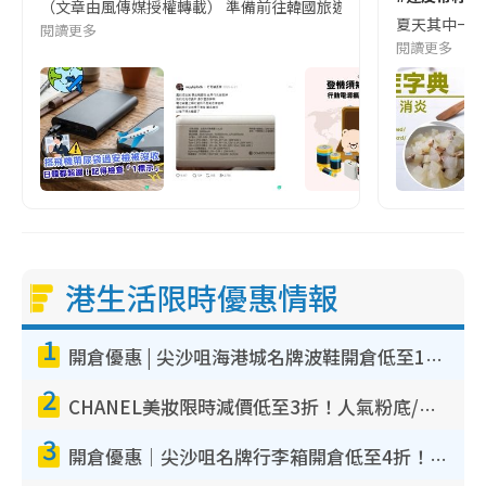
（文章由風傳媒授權轉載） 準備前往韓國旅遊的民眾，近期要特別留
夏天其中一種時
閱讀更多
閱讀更多
港生活限時優惠情報
1
開倉優惠 | 尖沙咀海港城名牌波鞋開倉低至1折！On鞋$899起／Joy&Peace鞋履$98起
2
CHANEL美妝限時減價低至3折！人氣粉底/唇膏/精華液低至$275！COCO香水都有平
3
開倉優惠｜尖沙咀名牌行李箱開倉低至4折！一連5日 American Tourister/ace./Hallmark $200起！