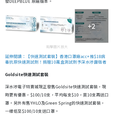
發DEEPBLUE 原廠版本。
+2
點擊圖片放大
延伸閱讀：【快速測試套裝】香港口罩廠acc+推$18病
毒抗原快速測試劑！捐贈10萬盒測試劑予深水埗露宿者
Goldsite快速測試套裝
深水埗電子特賣城現正發售Goldsite快速測試套裝，現
時更有優惠，$100/10支，平均每支$10，買10支再送口
罩。另外有售YHLO及Green Spring的快速測試套裝，
一樣低至$100/10支送口罩。