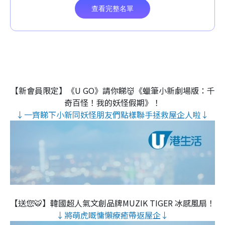
【新會員限定】《U GO》請你睇👹《蠟筆小新劇場版：千
奇百怪！我的妖怪假期》！
↓一齊睇下小新同妖怪朋友們點樣聯手拯救屋企人啦↓
【送您🐯】韓國超人氣文創品牌MUZIK TIGER 冰感風扇！
↓將萌虎嘅慵懶療癒帶返屋企↓