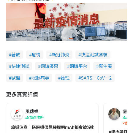
著數
疫情
新冠肺炎
快速測試套裝
快速測試
網購優惠
網購平台
衞生署
歐盟
冠狀病毒
護理
SARS－CoV－2
更多真實評價
風傳媒
營養教
旅遊攻略
生
香港
旅遊注意｜搭飛機帶尿袋標明mAh都會被沒收😱出發前切記檢查「1
#連皮帶籽都