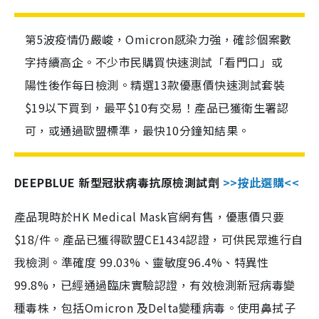
第5波疫情仍嚴峻，Omicron感染力強，確診個案數
字持續高企。不少市民購買快速測試「看門口」或
陽性後作每日檢測。精選13款優惠價快速測試套裝
$19以下買到，最平$10有交易！產品已獲衛生署認
可，或通過歐盟標準，最快10分鐘知結果。
DEEPBLUE 新型冠狀病毒抗原檢測試劑
>>按此選購<<
產品現時於HK Medical Mask官網有售，優惠價只要
$18/件。產品已獲得歐盟CE1434認證，可供民眾進行自
我檢測。準確度 99.03%、靈敏度96.4%、特異性
99.8%，已經通過臨床實驗認證，有效檢測新冠病毒變
種毒株，包括Omicron 及Delta變種病毒。使用鼻拭子