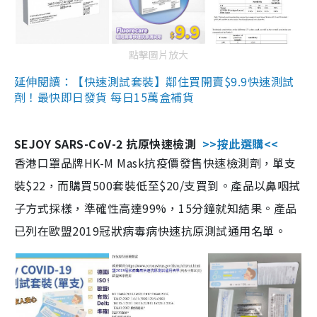
點擊圖片放大
延伸閱讀：【快速測試套裝】鄰住買開賣$9.9快速測試
劑！最快即日發貨 每日15萬盒補貨
SEJOY SARS-CoV-2 抗原快速檢測
>>按此選購<<
香港口罩品牌HK-M Mask抗疫價發售快速檢測劑，單支
裝$22，而購買500套裝低至$20/支買到。產品以鼻咽拭
子方式採樣，準確性高達99%，15分鐘就知結果。產品
已列在歐盟2019冠狀病毒病快速抗原測試通用名單。