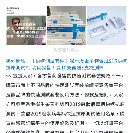
點擊圖片放大
延伸閱讀：【快速測試套裝】深水埗電子特賣城$15快速
抗原測試劑 現貨發售！買10支再送3支檢測棒
<< 提提大家，各零售商發售的快速測試套裝規格不一，
購買市面上不同品牌的快速測試套裝前請留意售賣平台
及該品牌的快速測試套裝使用方法、條款及細則，大家
亦可參考香港衞生署表列認可2019冠狀病毒病快速抗原
測試、歐盟2019冠狀病毒病快速抗原測試通用名單，購
買前留意訂購平台的使用條款及細則，一切以訂購平台
公佈的價錢為準。數量有限，售完即止；所有優惠細則