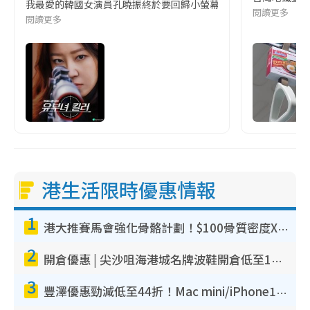
我最愛的韓國女演員孔曉振終於要回歸小螢幕啦!這次的劇本改編自同名
閱讀更多
閱讀更多
港生活限時優惠情報
1
港大推賽馬會強化骨骼計劃！$100骨質密度X光檢查 完成免費運動訓練送超市禮券！附參加資格
2
開倉優惠 | 尖沙咀海港城名牌波鞋開倉低至1折！On鞋$899起／Joy&Peace鞋履$98起
3
豐澤優惠勁減低至44折！Mac mini/iPhone17Pro大減價！廚房家電$220起