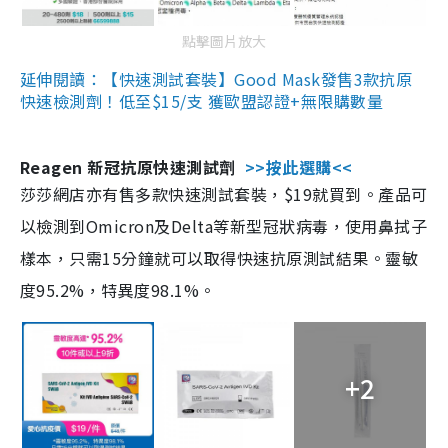
點擊圖片放大
延伸閱讀：【快速測試套裝】Good Mask發售3款抗原
快速檢測劑！低至$15/支 獲歐盟認證+無限購數量
Reagen 新冠抗原快速測試劑
>>按此選購<<
莎莎網店亦有售多款快速測試套裝，$19就買到。產品可
以檢測到Omicron及Delta等新型冠狀病毒，使用鼻拭子
樣本，只需15分鐘就可以取得快速抗原測試結果。靈敏
度95.2%，特異度98.1%。
+2