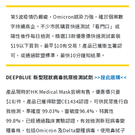
第5波疫情仍嚴峻，Omicron感染力強，確診個案數
字持續高企。不少市民購買快速測試「看門口」或
陽性後作每日檢測。精選13款優惠價快速測試套裝
$19以下買到，最平$10有交易！產品已獲衛生署認
可，或通過歐盟標準，最快10分鐘知結果。
DEEPBLUE 新型冠狀病毒抗原檢測試劑
>>按此選購<<
產品現時於HK Medical Mask官網有售，優惠價只要
$18/件。產品已獲得歐盟CE1434認證，可供民眾進行自
我檢測。準確度 99.03%、靈敏度96.4%、特異性
99.8%，已經通過臨床實驗認證，有效檢測新冠病毒變
種毒株，包括Omicron 及Delta變種病毒。使用鼻拭子