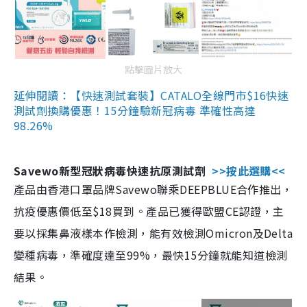
點擊圖片放大
延伸閱讀：【快速測試套裝】CATALO全線門市$16快速
測試劑換購優惠！15分鐘驗新冠病毒 準確性高達
98.26%
Savewo新型冠狀病毒快速抗原測試劑
>>按此選購<<
產品由香港口罩品牌Savewo聯乘DEEPBLUE合作推出，
抗疫優惠價低至$18買到。產品已獲得歐盟CE認證，主
要以採集鼻液樣本作檢測，能有效檢測Omicron及Delta
變種病毒，準確度達至99%，最快15分鐘就能知道檢測
結果。