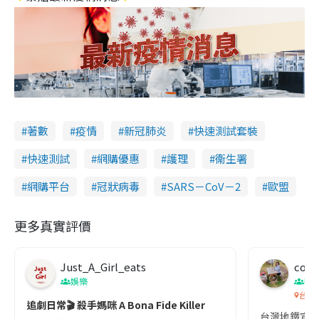
著數
疫情
新冠肺炎
快速測試套裝
快速測試
網購優惠
護理
衞生署
網購平台
冠狀病毒
SARS－CoV－2
歐盟
更多真實評價
Just_A_Girl_eats
co c
娛樂
吹
台灣
追劇日常🎬 殺手媽咪 A Bona Fide Killer
台灣地鐵宣