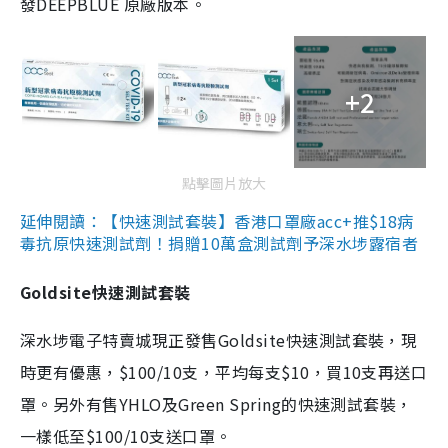
發DEEPBLUE 原廠版本。
+2
點擊圖片放大
延伸閱讀：【快速測試套裝】香港口罩廠acc+推$18病
毒抗原快速測試劑！捐贈10萬盒測試劑予深水埗露宿者
Goldsite快速測試套裝
深水埗電子特賣城現正發售Goldsite快速測試套裝，現
時更有優惠，$100/10支，平均每支$10，買10支再送口
罩。另外有售YHLO及Green Spring的快速測試套裝，
一樣低至$100/10支送口罩。