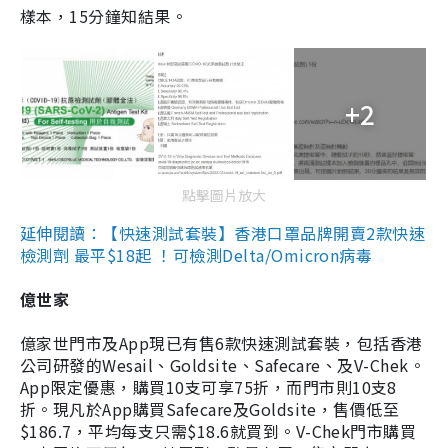
樣本，15分鐘知結果。
+2
點擊圖片放大
延伸閱讀：【快速測試套裝】香港口罩品牌開賣2款快速
檢測劑 最平$18起 ！可檢測Delta/Omicron病毒
億世家
億家世門市及App現已有售6款快速測試套裝，包括香港
公司研發的Wesail、Goldsite、Safecare、及V-Chek。
App限定優惠，購買10支可享75折，而門市則10支8
折。現凡於App購買Safecare及Goldsite，售價低至
$186.7，平均每支只需$18.6就買到。V-Chek門市購買