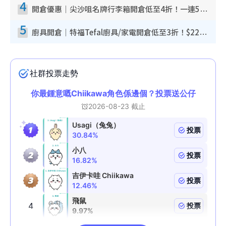
4
開倉優惠｜尖沙咀名牌行李箱開倉低至4折！一連5日 American Tourister/ace./Hallmark $200起！
5
廚具開倉｜特福Tefal廚具/家電開倉低至3折！$220起買平底鍋/炒鑊/湯煲！電飯煲/吸塵機/燙斗$418起