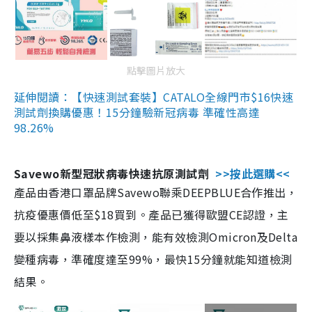
點擊圖片放大
延伸閱讀：【快速測試套裝】CATALO全線門市$16快速
測試劑換購優惠！15分鐘驗新冠病毒 準確性高達
98.26%
Savewo新型冠狀病毒快速抗原測試劑
>>按此選購<<
產品由香港口罩品牌Savewo聯乘DEEPBLUE合作推出，
抗疫優惠價低至$18買到。產品已獲得歐盟CE認證，主
要以採集鼻液樣本作檢測，能有效檢測Omicron及Delta
變種病毒，準確度達至99%，最快15分鐘就能知道檢測
結果。