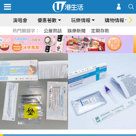
演唱會
優惠著數
玩樂情報
購物情報
熱門關鍵字：
公屋熱話
娛樂新聞
定期存款