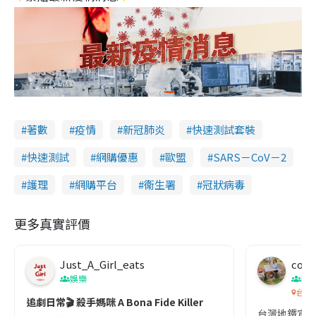
著數
疫情
新冠肺炎
快速測試套裝
快速測試
網購優惠
歐盟
SARS－CoV－2
護理
網購平台
衞生署
冠狀病毒
更多真實評價
Just_A_Girl_eats
co c
娛樂
吹
台灣
追劇日常🎬 殺手媽咪 A Bona Fide Killer
台灣地鐵宣