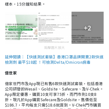
樣本，15分鐘知結果。
+2
點擊圖片放大
延伸閱讀：【快速測試套裝】香港口罩品牌開賣2款快速
檢測劑 最平$18起 ！可檢測Delta/Omicron病毒
億世家
億家世門市及App現已有售6款快速測試套裝，包括香港
公司研發的Wesail、Goldsite、Safecare、及V-Chek。
App限定優惠，購買10支可享75折，而門市則10支8
折。現凡於App購買Safecare及Goldsite，售價低至
$186.7，平均每支只需$18.6就買到。V-Chek門市購買