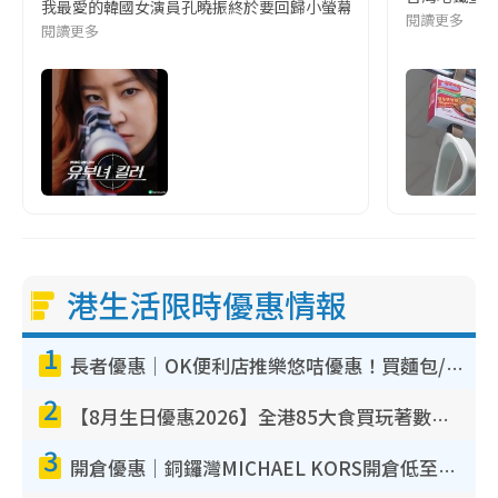
我最愛的韓國女演員孔曉振終於要回歸小螢幕啦!這次的劇本改編自同名
閱讀更多
閱讀更多
港生活限時優惠情報
1
長者優惠｜OK便利店推樂悠咭優惠！買麵包/牛奶/保健品拍卡即減
2
【8月生日優惠2026】全港85大食買玩著數攻略 自助餐/火鍋放題同行免費＋誠品/DONKI送現金券
3
開倉優惠｜銅鑼灣MICHAEL KORS開倉低至17折！直擊$500起買手袋/銀包/鞋款 必買經典Jet Set系列