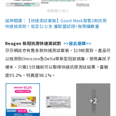
點擊圖片放大
延伸閱讀：【快速測試套裝】Good Mask發售3款抗原
快速檢測劑！低至$15/支 獲歐盟認證+無限購數量
Reagen 新冠抗原快速測試劑
>>按此選購<<
莎莎網店亦有售多款快速測試套裝，$19就買到。產品可
以檢測到Omicron及Delta等新型冠狀病毒，使用鼻拭子
樣本，只需15分鐘就可以取得快速抗原測試結果。靈敏
度95.2%，特異度98.1%。
+2