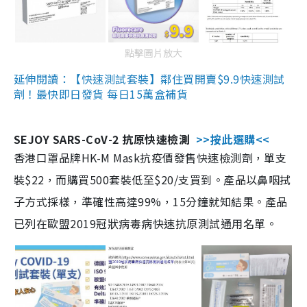
點擊圖片放大
延伸閱讀：【快速測試套裝】鄰住買開賣$9.9快速測試
劑！最快即日發貨 每日15萬盒補貨
SEJOY SARS-CoV-2 抗原快速檢測
>>按此選購<<
香港口罩品牌HK-M Mask抗疫價發售快速檢測劑，單支
裝$22，而購買500套裝低至$20/支買到。產品以鼻咽拭
子方式採樣，準確性高達99%，15分鐘就知結果。產品
已列在歐盟2019冠狀病毒病快速抗原測試通用名單。