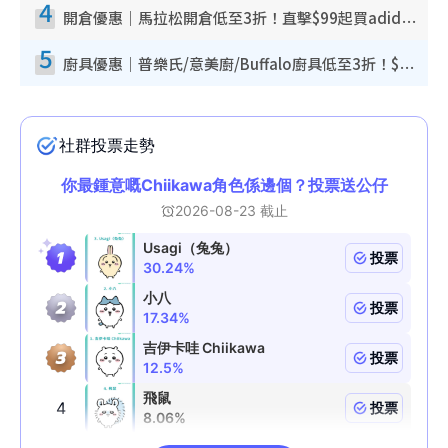
4
開倉優惠｜馬拉松開倉低至3折！直擊$99起買adidas／New Balance／Puma鞋款 STANLEY保溫杯劈價至$119起
5
廚具優惠｜普樂氏/意美廚/Buffalo廚具低至3折！$89起買煎鍋／炒鑊／個人鍋 同場小家電激減至$99起