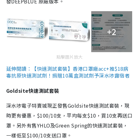
發DEEPBLUE 原廠版本。
+2
點擊圖片放大
延伸閱讀：【快速測試套裝】香港口罩廠acc+推$18病
毒抗原快速測試劑！捐贈10萬盒測試劑予深水埗露宿者
Goldsite快速測試套裝
深水埗電子特賣城現正發售Goldsite快速測試套裝，現
時更有優惠，$100/10支，平均每支$10，買10支再送口
罩。另外有售YHLO及Green Spring的快速測試套裝，
一樣低至$100/10支送口罩。