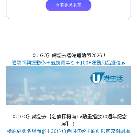
《U GO》請您去香港運動節2026！
體驗新興運動💦＋競技賽事💪＋100+運動用品攤位🔥
《U GO》請您去【名偵探柯南TV動畫播放30週年紀念
展】！
還原經典名場面📹＋30位角色同框📸＋原創限定感謝劇場