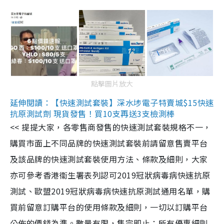
點擊圖片放大
延伸閱讀：【快速測試套裝】深水埗電子特賣城$15快速
抗原測試劑 現貨發售！買10支再送3支檢測棒
<< 提提大家，各零售商發售的快速測試套裝規格不一，
購買市面上不同品牌的快速測試套裝前請留意售賣平台
及該品牌的快速測試套裝使用方法、條款及細則，大家
亦可參考香港衞生署表列認可2019冠狀病毒病快速抗原
測試、歐盟2019冠狀病毒病快速抗原測試通用名單，購
買前留意訂購平台的使用條款及細則，一切以訂購平台
公佈的價錢為準。數量有限，售完即止；所有優惠細則