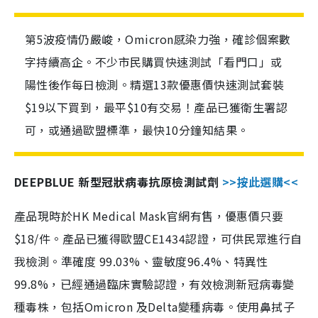
第5波疫情仍嚴峻，Omicron感染力強，確診個案數
字持續高企。不少市民購買快速測試「看門口」或
陽性後作每日檢測。精選13款優惠價快速測試套裝
$19以下買到，最平$10有交易！產品已獲衛生署認
可，或通過歐盟標準，最快10分鐘知結果。
DEEPBLUE 新型冠狀病毒抗原檢測試劑
>>按此選購<<
產品現時於HK Medical Mask官網有售，優惠價只要
$18/件。產品已獲得歐盟CE1434認證，可供民眾進行自
我檢測。準確度 99.03%、靈敏度96.4%、特異性
99.8%，已經通過臨床實驗認證，有效檢測新冠病毒變
種毒株，包括Omicron 及Delta變種病毒。使用鼻拭子