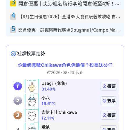
3
開倉優惠｜尖沙咀名牌行李箱開倉低至4折！一連5日 American Tourister/ace./Hallmark $200起！
4
【8月生日優惠2026】全港85大食買玩著數攻略 自助餐/火鍋放題同行免費＋誠品/DONKI送現金券
5
開倉優惠｜銅鑼灣時代廣場Doughnut/Campo Marzio開倉低至1折！背囊、書包、手袋劈價$200起