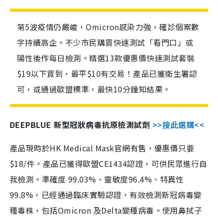
第5波疫情仍嚴峻，Omicron感染力強，確診個案數
字持續高企。不少市民購買快速測試「看門口」或
陽性後作每日檢測。精選13款優惠價快速測試套裝
$19以下買到，最平$10有交易！產品已獲衛生署認
可，或通過歐盟標準，最快10分鐘知結果。
DEEPBLUE 新型冠狀病毒抗原檢測試劑
>>按此選購<<
產品現時於HK Medical Mask官網有售，優惠價只要
$18/件。產品已獲得歐盟CE1434認證，可供民眾進行自
我檢測。準確度 99.03%、靈敏度96.4%、特異性
99.8%，已經通過臨床實驗認證，有效檢測新冠病毒變
種毒株，包括Omicron 及Delta變種病毒。使用鼻拭子