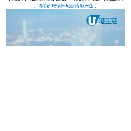
↓將萌虎嘅慵懶療癒帶返屋企↓