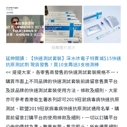
點擊圖片放大
延伸閱讀：【快速測試套裝】深水埗電子特賣城$15快速
抗原測試劑 現貨發售！買10支再送3支檢測棒
<< 提提大家，各零售商發售的快速測試套裝規格不一，
購買市面上不同品牌的快速測試套裝前請留意售賣平台
及該品牌的快速測試套裝使用方法、條款及細則，大家
亦可參考香港衞生署表列認可2019冠狀病毒病快速抗原
測試、歐盟2019冠狀病毒病快速抗原測試通用名單，購
買前留意訂購平台的使用條款及細則，一切以訂購平台
公佈的價錢為準。數量有限，售完即止；所有優惠細則