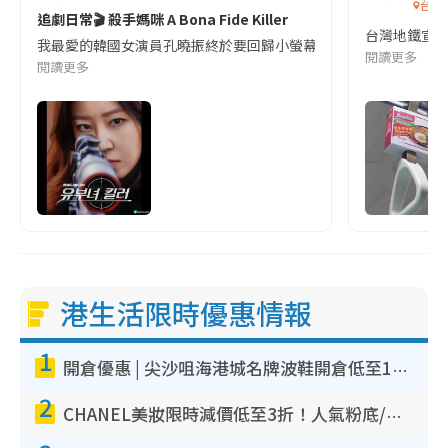
台灣
追劇日常🎬 殺手媽咪 A Bona Fide Killer
台灣地鐵宣
我最愛的韓國女演員孔曉振終於要回歸小螢幕啦!這次的劇本改編自同名
閱讀更多
閱讀更多
港生活限時優惠情報
1
開倉優惠 | 尖沙咀海港城名牌波鞋開倉低至1折！On鞋$899起／Joy&Peace鞋履$98起
2
CHANEL美妝限時減價低至3折！人氣粉底/唇膏/精華液低至$275！COCO香水都有平