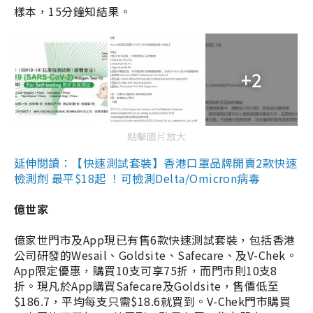
樣本，15分鐘知結果。
+2
點擊圖片放大
延伸閱讀：【快速測試套裝】香港口罩品牌開賣2款快速
檢測劑 最平$18起 ！可檢測Delta/Omicron病毒
億世家
億家世門市及App現已有售6款快速測試套裝，包括香港
公司研發的Wesail、Goldsite、Safecare、及V-Chek。
App限定優惠，購買10支可享75折，而門市則10支8
折。現凡於App購買Safecare及Goldsite，售價低至
$186.7，平均每支只需$18.6就買到。V-Chek門市購買