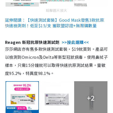
點擊圖片放大
延伸閱讀：【快速測試套裝】Good Mask發售3款抗原
快速檢測劑！低至$15/支 獲歐盟認證+無限購數量
Reagen 新冠抗原快速測試劑
>>按此選購<<
莎莎網店亦有售多款快速測試套裝，$19就買到。產品可
以檢測到Omicron及Delta等新型冠狀病毒，使用鼻拭子
樣本，只需15分鐘就可以取得快速抗原測試結果。靈敏
度95.2%，特異度98.1%。
+2