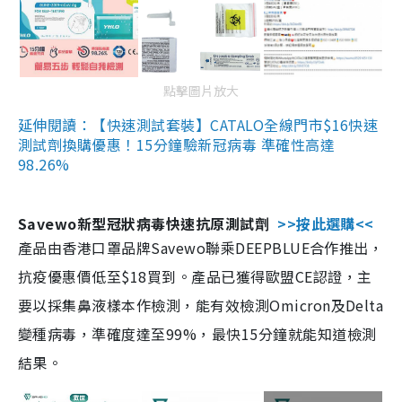
點擊圖片放大
延伸閱讀：【快速測試套裝】CATALO全線門市$16快速
測試劑換購優惠！15分鐘驗新冠病毒 準確性高達
98.26%
Savewo新型冠狀病毒快速抗原測試劑
>>按此選購<<
產品由香港口罩品牌Savewo聯乘DEEPBLUE合作推出，
抗疫優惠價低至$18買到。產品已獲得歐盟CE認證，主
要以採集鼻液樣本作檢測，能有效檢測Omicron及Delta
變種病毒，準確度達至99%，最快15分鐘就能知道檢測
結果。