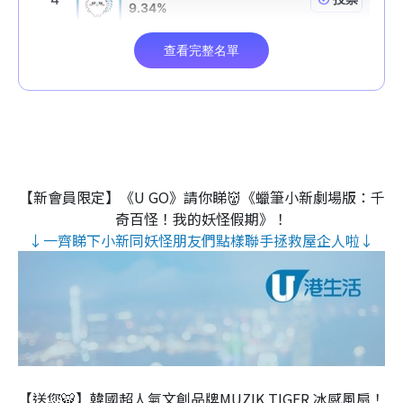
【新會員限定】《U GO》請你睇👹《蠟筆小新劇場版：千
奇百怪！我的妖怪假期》！
↓一齊睇下小新同妖怪朋友們點樣聯手拯救屋企人啦↓
【送您🐯】韓國超人氣文創品牌MUZIK TIGER 冰感風扇！