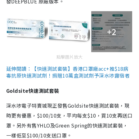
發DEEPBLUE 原廠版本。
+2
點擊圖片放大
延伸閱讀：【快速測試套裝】香港口罩廠acc+推$18病
毒抗原快速測試劑！捐贈10萬盒測試劑予深水埗露宿者
Goldsite快速測試套裝
深水埗電子特賣城現正發售Goldsite快速測試套裝，現
時更有優惠，$100/10支，平均每支$10，買10支再送口
罩。另外有售YHLO及Green Spring的快速測試套裝，
一樣低至$100/10支送口罩。