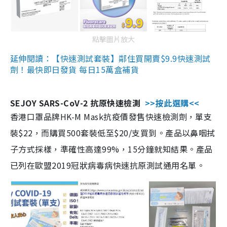
點擊圖片放大
延伸閱讀：【快速測試套裝】鄰住買開賣$9.9快速測試
劑！最快即日發貨 每日15萬盒補貨
SEJOY SARS-CoV-2 抗原快速檢測
>>按此選購<<
香港口罩品牌HK-M Mask抗疫價發售快速檢測劑，單支
裝$22，而購買500套裝低至$20/支買到。產品以鼻咽拭
子方式採樣，準確性高達99%，15分鐘就知結果。產品
已列在歐盟2019冠狀病毒病快速抗原測試通用名單。