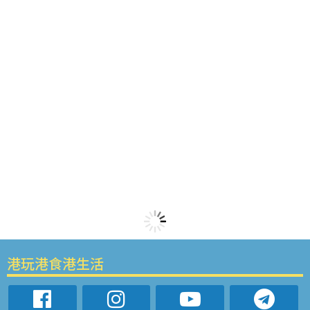
港玩港食港生活