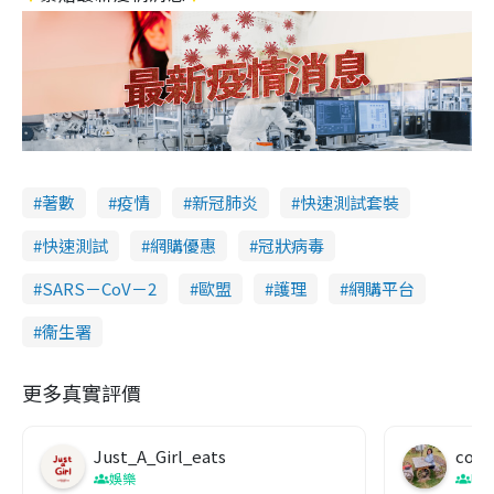
著數
疫情
新冠肺炎
快速測試套裝
快速測試
網購優惠
冠狀病毒
SARS－CoV－2
歐盟
護理
網購平台
衞生署
更多真實評價
Just_A_Girl_eats
co c
娛樂
吹