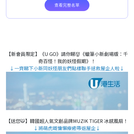
【新會員限定】《U GO》請你睇👹《蠟筆小新劇場版：千
奇百怪！我的妖怪假期》！
↓一齊睇下小新同妖怪朋友們點樣聯手拯救屋企人啦↓
【送您🐯】韓國超人氣文創品牌MUZIK TIGER 冰感風扇！
↓將萌虎嘅慵懶療癒帶返屋企↓