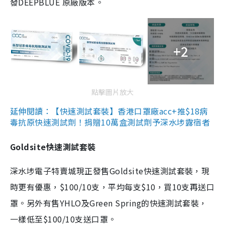
發DEEPBLUE 原廠版本。
+2
點擊圖片放大
延伸閱讀：【快速測試套裝】香港口罩廠acc+推$18病
毒抗原快速測試劑！捐贈10萬盒測試劑予深水埗露宿者
Goldsite快速測試套裝
深水埗電子特賣城現正發售Goldsite快速測試套裝，現
時更有優惠，$100/10支，平均每支$10，買10支再送口
罩。另外有售YHLO及Green Spring的快速測試套裝，
一樣低至$100/10支送口罩。