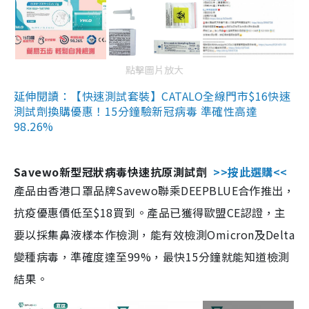
點擊圖片放大
延伸閱讀：【快速測試套裝】CATALO全線門市$16快速
測試劑換購優惠！15分鐘驗新冠病毒 準確性高達
98.26%
Savewo新型冠狀病毒快速抗原測試劑
>>按此選購<<
產品由香港口罩品牌Savewo聯乘DEEPBLUE合作推出，
抗疫優惠價低至$18買到。產品已獲得歐盟CE認證，主
要以採集鼻液樣本作檢測，能有效檢測Omicron及Delta
變種病毒，準確度達至99%，最快15分鐘就能知道檢測
結果。