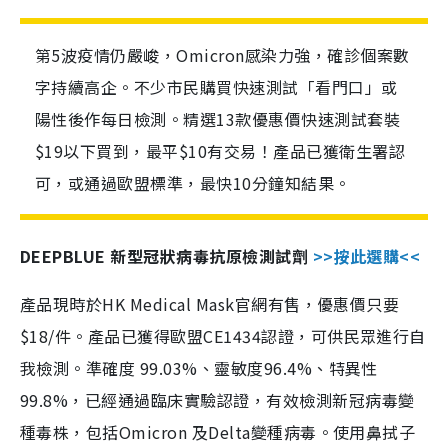
第5波疫情仍嚴峻，Omicron感染力強，確診個案數
字持續高企。不少市民購買快速測試「看門口」或
陽性後作每日檢測。精選13款優惠價快速測試套裝
$19以下買到，最平$10有交易！產品已獲衛生署認
可，或通過歐盟標準，最快10分鐘知結果。
DEEPBLUE 新型冠狀病毒抗原檢測試劑
>>按此選購<<
產品現時於HK Medical Mask官網有售，優惠價只要
$18/件。產品已獲得歐盟CE1434認證，可供民眾進行自
我檢測。準確度 99.03%、靈敏度96.4%、特異性
99.8%，已經通過臨床實驗認證，有效檢測新冠病毒變
種毒株，包括Omicron 及Delta變種病毒。使用鼻拭子