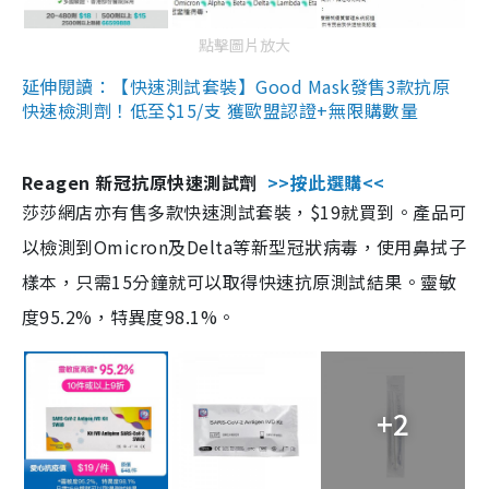
點擊圖片放大
延伸閱讀：【快速測試套裝】Good Mask發售3款抗原
快速檢測劑！低至$15/支 獲歐盟認證+無限購數量
Reagen 新冠抗原快速測試劑
>>按此選購<<
莎莎網店亦有售多款快速測試套裝，$19就買到。產品可
以檢測到Omicron及Delta等新型冠狀病毒，使用鼻拭子
樣本，只需15分鐘就可以取得快速抗原測試結果。靈敏
度95.2%，特異度98.1%。
+2