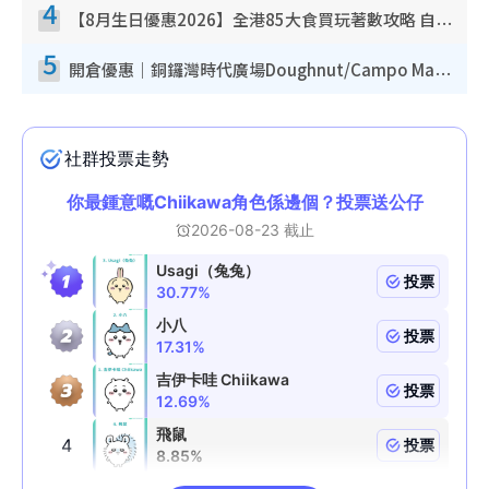
4
【8月生日優惠2026】全港85大食買玩著數攻略 自助餐/火鍋放題同行免費＋誠品/DONKI送現金券
5
開倉優惠｜銅鑼灣時代廣場Doughnut/Campo Marzio開倉低至1折！背囊、書包、手袋劈價$200起