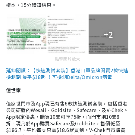
樣本，15分鐘知結果。
+2
點擊圖片放大
延伸閱讀：【快速測試套裝】香港口罩品牌開賣2款快速
檢測劑 最平$18起 ！可檢測Delta/Omicron病毒
億世家
億家世門市及App現已有售6款快速測試套裝，包括香港
公司研發的Wesail、Goldsite、Safecare、及V-Chek。
App限定優惠，購買10支可享75折，而門市則10支8
折。現凡於App購買Safecare及Goldsite，售價低至
$186.7，平均每支只需$18.6就買到。V-Chek門市購買