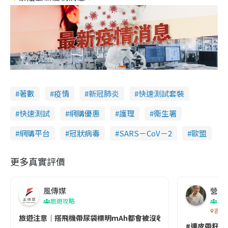
著數
疫情
新冠肺炎
快速測試套裝
快速測試
網購優惠
護理
衞生署
網購平台
冠狀病毒
SARS－CoV－2
歐盟
更多真實評價
風傳媒
營養教
旅遊攻略
生
香港
旅遊注意｜搭飛機帶尿袋標明mAh都會被沒收😱出發前切記檢查「1
#連皮帶籽都