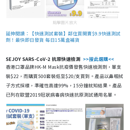
點擊圖片放大
延伸閱讀：【快速測試套裝】鄰住買開賣$9.9快速測試
劑！最快即日發貨 每日15萬盒補貨
SEJOY SARS-CoV-2 抗原快速檢測
>>按此選購<<
香港口罩品牌HK-M Mask抗疫價發售快速檢測劑，單支
裝$22，而購買500套裝低至$20/支買到。產品以鼻咽拭
子方式採樣，準確性高達99%，15分鐘就知結果。產品
已列在歐盟2019冠狀病毒病快速抗原測試通用名單。