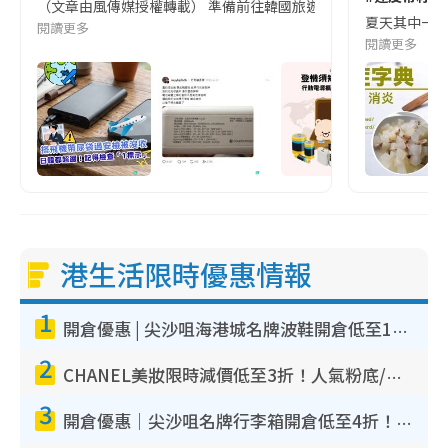
（文章由風傳媒授權轉載） 準備前往韓國旅遊的民眾，近期要特別留
夏天其中一種時
閱讀更多
閱讀更多
港生活限時優惠情報
1
開倉優惠 | 尖沙咀海港城名牌波鞋開倉低至1折！On鞋$899起／Joy&Peace鞋履$98起
2
CHANEL美妝限時減價低至3折！人氣粉底/唇膏/精華液低至$275！COCO香水都有平
3
開倉優惠｜尖沙咀名牌行李箱開倉低至4折！一連5日 American Tourister/ace./Hallmark $200起！