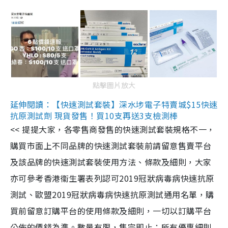
點擊圖片放大
延伸閱讀：【快速測試套裝】深水埗電子特賣城$15快速
抗原測試劑 現貨發售！買10支再送3支檢測棒
<< 提提大家，各零售商發售的快速測試套裝規格不一，
購買市面上不同品牌的快速測試套裝前請留意售賣平台
及該品牌的快速測試套裝使用方法、條款及細則，大家
亦可參考香港衞生署表列認可2019冠狀病毒病快速抗原
測試、歐盟2019冠狀病毒病快速抗原測試通用名單，購
買前留意訂購平台的使用條款及細則，一切以訂購平台
公佈的價錢為準。數量有限，售完即止；所有優惠細則