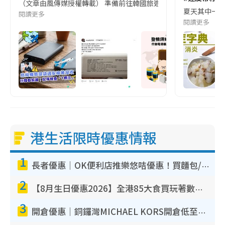
（文章由風傳媒授權轉載） 準備前往韓國旅遊的民眾，近期要特別留
夏天其中一種時
閱讀更多
閱讀更多
港生活限時優惠情報
1
長者優惠｜OK便利店推樂悠咭優惠！買麵包/牛奶/保健品拍卡即減
2
【8月生日優惠2026】全港85大食買玩著數攻略 自助餐/火鍋放題同行免費＋誠品/DONKI送現金券
3
開倉優惠｜銅鑼灣MICHAEL KORS開倉低至17折！直擊$500起買手袋/銀包/鞋款 必買經典Jet Set系列