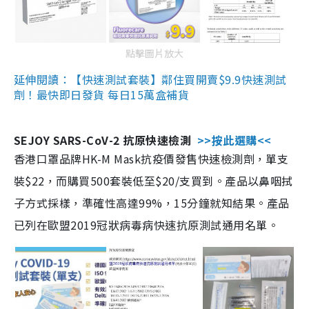
點擊圖片放大
延伸閱讀：【快速測試套裝】鄰住買開賣$9.9快速測試
劑！最快即日發貨 每日15萬盒補貨
SEJOY SARS-CoV-2 抗原快速檢測
>>按此選購<<
香港口罩品牌HK-M Mask抗疫價發售快速檢測劑，單支
裝$22，而購買500套裝低至$20/支買到。產品以鼻咽拭
子方式採樣，準確性高達99%，15分鐘就知結果。產品
已列在歐盟2019冠狀病毒病快速抗原測試通用名單。