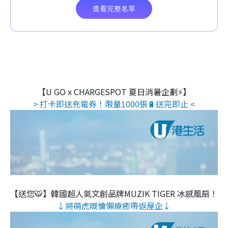
【U GO x CHARGESPOT 夏日消暑企劃⚡】
> 打卡即送充電券！限量1000張🔋送完即止 <
【送您🐯】韓國超人氣文創品牌MUZIK TIGER 冰感風扇！
↓將萌虎嘅慵懶療癒帶返屋企↓