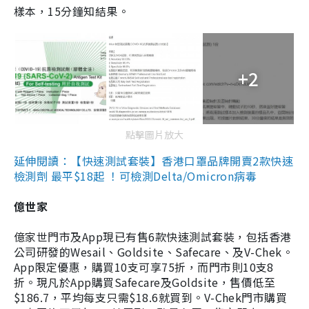
樣本，15分鐘知結果。
+2
點擊圖片放大
延伸閱讀：【快速測試套裝】香港口罩品牌開賣2款快速
檢測劑 最平$18起 ！可檢測Delta/Omicron病毒
億世家
億家世門市及App現已有售6款快速測試套裝，包括香港
公司研發的Wesail、Goldsite、Safecare、及V-Chek。
App限定優惠，購買10支可享75折，而門市則10支8
折。現凡於App購買Safecare及Goldsite，售價低至
$186.7，平均每支只需$18.6就買到。V-Chek門市購買