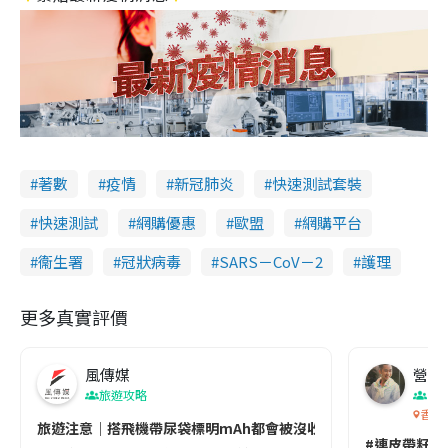
著數
疫情
新冠肺炎
快速測試套裝
快速測試
網購優惠
歐盟
網購平台
衞生署
冠狀病毒
SARS－CoV－2
護理
更多真實評價
風傳媒
營養教
旅遊攻略
生
香港
旅遊注意｜搭飛機帶尿袋標明mAh都會被沒收😱出發前切記檢查「1
#連皮帶籽都