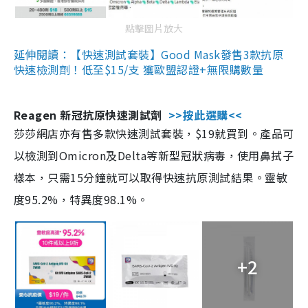
點擊圖片放大
延伸閱讀：【快速測試套裝】Good Mask發售3款抗原
快速檢測劑！低至$15/支 獲歐盟認證+無限購數量
Reagen 新冠抗原快速測試劑
>>按此選購<<
莎莎網店亦有售多款快速測試套裝，$19就買到。產品可
以檢測到Omicron及Delta等新型冠狀病毒，使用鼻拭子
樣本，只需15分鐘就可以取得快速抗原測試結果。靈敏
度95.2%，特異度98.1%。
+2