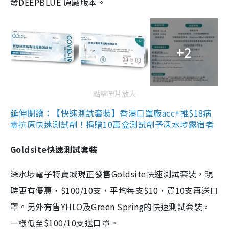
發DEEPBLUE 原廠版本。
+2
點擊圖片放大
延伸閱讀：【快速測試套裝】香港口罩廠acc+推$18病
毒抗原快速測試劑！捐贈10萬盒測試劑予深水埗露宿者
Goldsite快速測試套裝
深水埗電子特賣城現正發售Goldsite快速測試套裝，現
時更有優惠，$100/10支，平均每支$10，買10支再送口
罩。另外有售YHLO及Green Spring的快速測試套裝，
一樣低至$100/10支送口罩。