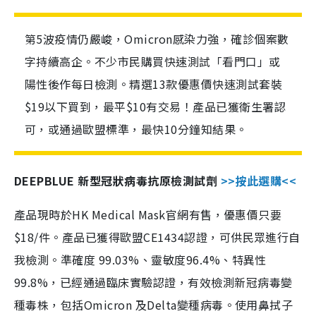
第5波疫情仍嚴峻，Omicron感染力強，確診個案數
字持續高企。不少市民購買快速測試「看門口」或
陽性後作每日檢測。精選13款優惠價快速測試套裝
$19以下買到，最平$10有交易！產品已獲衛生署認
可，或通過歐盟標準，最快10分鐘知結果。
DEEPBLUE 新型冠狀病毒抗原檢測試劑
>>按此選購<<
產品現時於HK Medical Mask官網有售，優惠價只要
$18/件。產品已獲得歐盟CE1434認證，可供民眾進行自
我檢測。準確度 99.03%、靈敏度96.4%、特異性
99.8%，已經通過臨床實驗認證，有效檢測新冠病毒變
種毒株，包括Omicron 及Delta變種病毒。使用鼻拭子