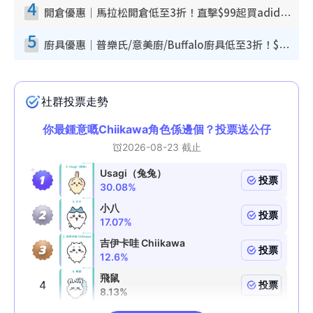
4
開倉優惠｜馬拉松開倉低至3折！直擊$99起買adidas／New Balance／Puma鞋款 STANLEY保溫杯劈價至$119起
5
廚具優惠｜普樂氏/意美廚/Buffalo廚具低至3折！$89起買煎鍋／炒鑊／個人鍋 同場小家電激減至$99起