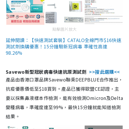
點擊圖片放大
延伸閱讀：【快速測試套裝】CATALO全線門市$16快速
測試劑換購優惠！15分鐘驗新冠病毒 準確性高達
98.26%
Savewo新型冠狀病毒快速抗原測試劑
>>按此選購<<
產品由香港口罩品牌Savewo聯乘DEEPBLUE合作推出，
抗疫優惠價低至$18買到。產品已獲得歐盟CE認證，主
要以採集鼻液樣本作檢測，能有效檢測Omicron及Delta
變種病毒，準確度達至99%，最快15分鐘就能知道檢測
結果。