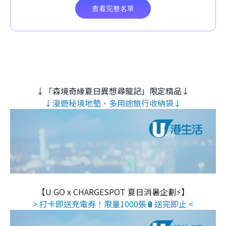
↓「森境奇緣夏日異想尋龍記」限定精品↓
↓漫遊秘境地墊、多用途旅行收納袋↓
【U GO x CHARGESPOT 夏日消暑企劃⚡】
> 打卡即送充電券！限量1000張🔋送完即止 <