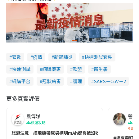
著數
疫情
新冠肺炎
快速測試套裝
快速測試
網購優惠
歐盟
衞生署
網購平台
冠狀病毒
護理
SARS－CoV－2
更多真實評價
風傳媒
營養教
旅遊攻略
生
香港
旅遊注意｜搭飛機帶尿袋標明mAh都會被沒收😱出發前切記檢查「1
#連皮帶籽都