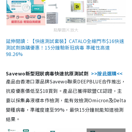
點擊圖片放大
延伸閱讀：【快速測試套裝】CATALO全線門市$16快速
測試劑換購優惠！15分鐘驗新冠病毒 準確性高達
98.26%
Savewo新型冠狀病毒快速抗原測試劑
>>按此選購<<
產品由香港口罩品牌Savewo聯乘DEEPBLUE合作推出，
抗疫優惠價低至$18買到。產品已獲得歐盟CE認證，主
要以採集鼻液樣本作檢測，能有效檢測Omicron及Delta
變種病毒，準確度達至99%，最快15分鐘就能知道檢測
結果。