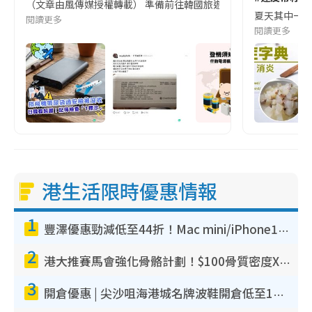
（文章由風傳媒授權轉載） 準備前往韓國旅遊的民眾，近期要特別留
夏天其中一種時
閱讀更多
閱讀更多
港生活限時優惠情報
1
豐澤優惠勁減低至44折！Mac mini/iPhone17Pro大減價！廚房家電$220起
2
港大推賽馬會強化骨骼計劃！$100骨質密度X光檢查 完成免費運動訓練送超市禮券！附參加資格
3
開倉優惠 | 尖沙咀海港城名牌波鞋開倉低至1折！On鞋$899起／Joy&Peace鞋履$98起