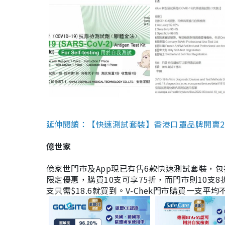
延伸閱讀：【快速測試套裝】香港口罩品牌開賣2款快速
億世家
億家世門市及App現已有售6款快速測試套裝，包括香港公司
限定優惠，購買10支可享75折，而門市則10支8折。現
支只需$18.6就買到。V-Chek門市購買一支平