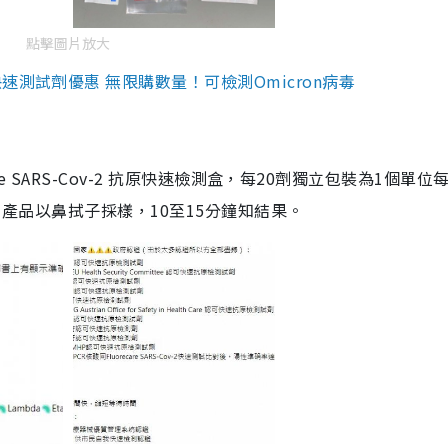
點擊圖片放大
測試劑優惠 無限購數量！可檢測Omicron病毒
are SARS-Cov-2 抗原快速檢測盒，每20劑獨立包裝為1個單位
5。產品以鼻拭子採樣，10至15分鐘知結果。