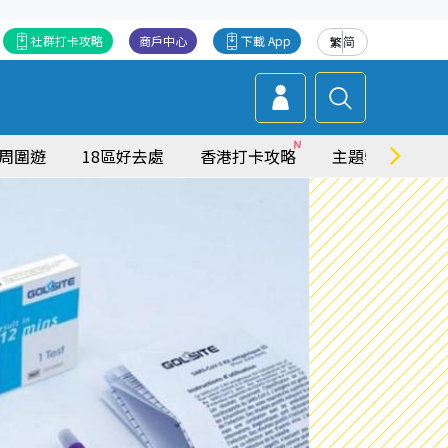
社群打卡攻略
商戶中心
下載 App
繁
简
周圍遊
18區好去處
香港打卡攻略
主題特集