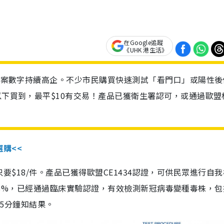
在Google追蹤
《UHK 港生活》
診個案數字持續高企。不少市民購買快速測試「看門口」或陽性後
以下買到，最平$10有交易！產品已獲衛生署認可，或通過歐盟
選購<<
惠價只要$18/件。產品已獲得歐盟CE1434認證，可供民眾進行自
性99.8%，已經通過臨床實驗認證，有效檢測新冠病毒變種毒株，
，15分鐘知結果。