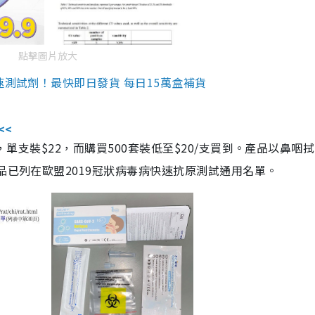
點擊圖片放大
速測試劑！最快即日發貨 每日15萬盒補貨
<<
，單支裝$22，而購買500套裝低至$20/支買到。產品以鼻咽
品已列在歐盟2019冠狀病毒病快速抗原測試通用名單。