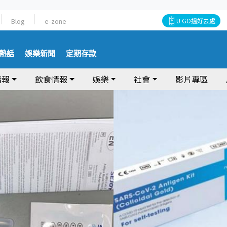
Blog
e-zone
U GO搵好去處
熱話
娛樂新聞
定期存款
情報
飲食情報
娛樂
社會
影片專區