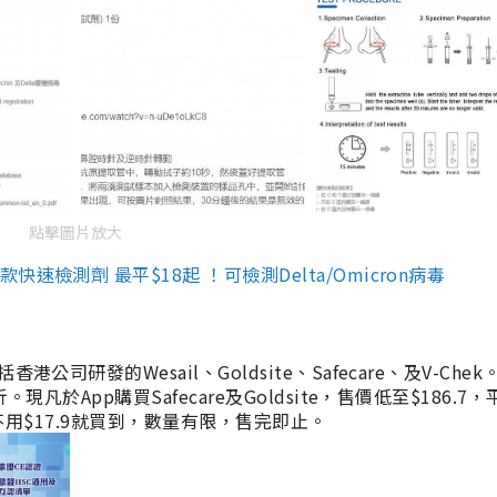
點擊圖片放大
檢測劑 最平$18起 ！可檢測Delta/Omicron病毒
研發的Wesail、Goldsite、Safecare、及V-Chek。
凡於App購買Safecare及Goldsite，售價低至$186.7
均不用$17.9就買到，數量有限，售完即止。