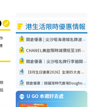
港生活限時優惠情報
1
作
開倉優惠 | 尖沙咀海港城名牌波鞋開倉低至1折！On鞋$899起／Joy&Peace鞋履$98起
標
2
CHANEL美妝限時減價低至3折！人氣粉底/唇膏/精華液低至$275！COCO香水都有平
3
開倉優惠｜尖沙咀名牌行李箱開倉低至4折！一連5日 American Tourister/ace./Hallmark $200起！
4
【8月生日優惠2026】全港85大食買玩著數攻略 自助餐/火鍋放題同行免費＋誠品/DONKI送現金券
5
我檢
開倉優惠｜銅鑼灣時代廣場Doughnut/Campo Marzio開倉低至1折！背囊、書包、手袋劈價$200起
包括
U GO 本週好去處