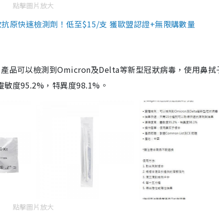
點擊圖片放大
3款抗原快速檢測劑！低至$15/支 獲歐盟認證+無限購數量
品可以檢測到Omicron及Delta等新型冠狀病毒，使用鼻拭
度95.2%，特異度98.1%。
點擊圖片放大