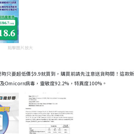
點擊圖片放大
劑，現時只要超低價$9.9就買到，購買前請先注意送貨時間！這款
Omicorn病毒，靈敏度92.2%，特異度100%。