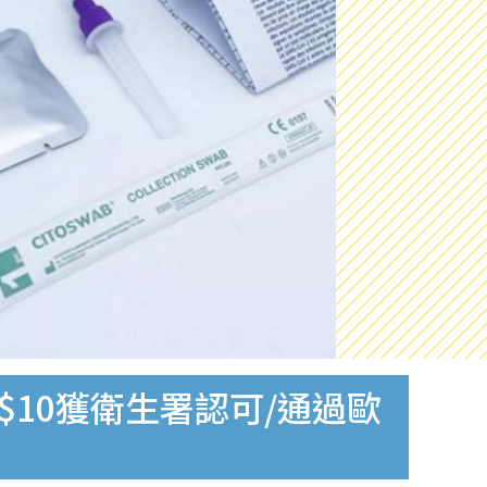
$10獲衛生署認可/通過歐