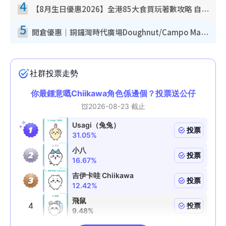
4
【8月生日優惠2026】全港85大食買玩著數攻略 自助餐/火鍋放題同行免費＋誠品/DONKI送現金券
5
開倉優惠｜銅鑼灣時代廣場Doughnut/Campo Marzio開倉低至1折！背囊、書包、手袋劈價$200起