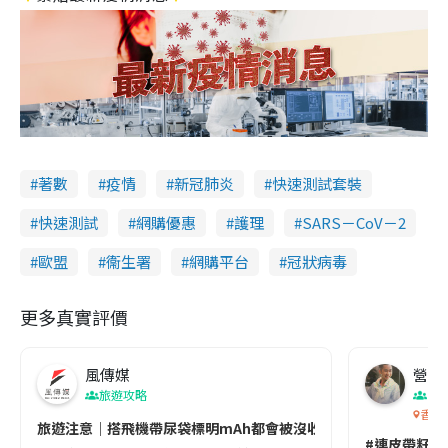
著數
疫情
新冠肺炎
快速測試套裝
快速測試
網購優惠
護理
SARS－CoV－2
歐盟
衞生署
網購平台
冠狀病毒
更多真實評價
風傳媒
營養教
旅遊攻略
生
香港
旅遊注意｜搭飛機帶尿袋標明mAh都會被沒收😱出發前切記檢查「1
#連皮帶籽都