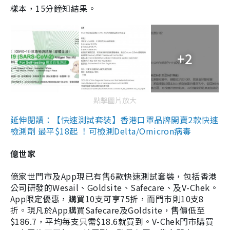
樣本，15分鐘知結果。
+2
點擊圖片放大
延伸閱讀：【快速測試套裝】香港口罩品牌開賣2款快速
檢測劑 最平$18起 ！可檢測Delta/Omicron病毒
億世家
億家世門市及App現已有售6款快速測試套裝，包括香港
公司研發的Wesail、Goldsite、Safecare、及V-Chek。
App限定優惠，購買10支可享75折，而門市則10支8
折。現凡於App購買Safecare及Goldsite，售價低至
$186.7，平均每支只需$18.6就買到。V-Chek門市購買