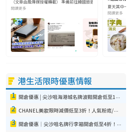
（文章由風傳媒授權轉載） 準備前往韓國旅遊的民眾，近期要特別留
夏天其中一種時
閱讀更多
閱讀更多
港生活限時優惠情報
1
開倉優惠 | 尖沙咀海港城名牌波鞋開倉低至1折！On鞋$899起／Joy&Peace鞋履$98起
2
CHANEL美妝限時減價低至3折！人氣粉底/唇膏/精華液低至$275！COCO香水都有平
3
開倉優惠｜尖沙咀名牌行李箱開倉低至4折！一連5日 American Tourister/ace./Hallmark $200起！