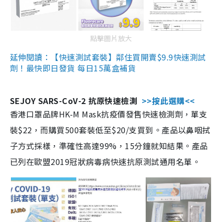
點擊圖片放大
延伸閱讀：【快速測試套裝】鄰住買開賣$9.9快速測試
劑！最快即日發貨 每日15萬盒補貨
SEJOY SARS-CoV-2 抗原快速檢測
>>按此選購<<
香港口罩品牌HK-M Mask抗疫價發售快速檢測劑，單支
裝$22，而購買500套裝低至$20/支買到。產品以鼻咽拭
子方式採樣，準確性高達99%，15分鐘就知結果。產品
已列在歐盟2019冠狀病毒病快速抗原測試通用名單。