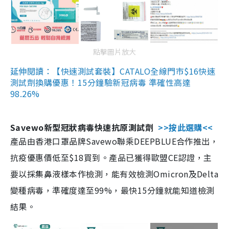
點擊圖片放大
延伸閱讀：【快速測試套裝】CATALO全線門市$16快速
測試劑換購優惠！15分鐘驗新冠病毒 準確性高達
98.26%
Savewo新型冠狀病毒快速抗原測試劑
>>按此選購<<
產品由香港口罩品牌Savewo聯乘DEEPBLUE合作推出，
抗疫優惠價低至$18買到。產品已獲得歐盟CE認證，主
要以採集鼻液樣本作檢測，能有效檢測Omicron及Delta
變種病毒，準確度達至99%，最快15分鐘就能知道檢測
結果。