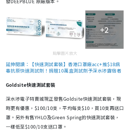
發DEEPBLUE 原廠版本。
+2
點擊圖片放大
延伸閱讀：【快速測試套裝】香港口罩廠acc+推$18病
毒抗原快速測試劑！捐贈10萬盒測試劑予深水埗露宿者
Goldsite快速測試套裝
深水埗電子特賣城現正發售Goldsite快速測試套裝，現
時更有優惠，$100/10支，平均每支$10，買10支再送口
罩。另外有售YHLO及Green Spring的快速測試套裝，
一樣低至$100/10支送口罩。