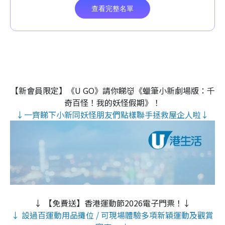
【新會員限定】《U GO》請你睇👹《蠟筆小新劇場版：千
奇百怪！我的妖怪假期》！
↓一齊睇下小新同妖怪朋友們點樣聯手拯救屋企人啦↓
↓ 【免費送】香港運動節2026電子門票！↓
↓ 設過百運動用品攤位 / 可現場體驗多項新穎運動及觀賞