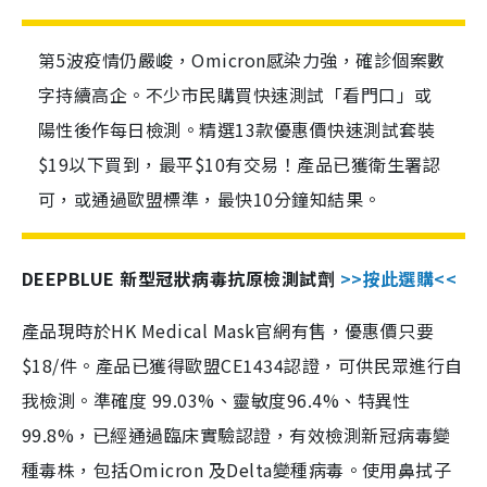
第5波疫情仍嚴峻，Omicron感染力強，確診個案數
字持續高企。不少市民購買快速測試「看門口」或
陽性後作每日檢測。精選13款優惠價快速測試套裝
$19以下買到，最平$10有交易！產品已獲衛生署認
可，或通過歐盟標準，最快10分鐘知結果。
DEEPBLUE 新型冠狀病毒抗原檢測試劑
>>按此選購<<
產品現時於HK Medical Mask官網有售，優惠價只要
$18/件。產品已獲得歐盟CE1434認證，可供民眾進行自
我檢測。準確度 99.03%、靈敏度96.4%、特異性
99.8%，已經通過臨床實驗認證，有效檢測新冠病毒變
種毒株，包括Omicron 及Delta變種病毒。使用鼻拭子