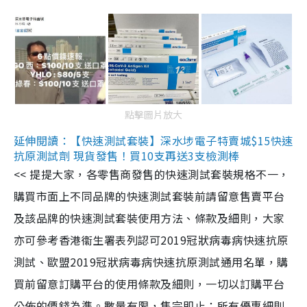
點擊圖片放大
延伸閱讀：【快速測試套裝】深水埗電子特賣城$15快速
抗原測試劑 現貨發售！買10支再送3支檢測棒
<< 提提大家，各零售商發售的快速測試套裝規格不一，
購買市面上不同品牌的快速測試套裝前請留意售賣平台
及該品牌的快速測試套裝使用方法、條款及細則，大家
亦可參考香港衞生署表列認可2019冠狀病毒病快速抗原
測試、歐盟2019冠狀病毒病快速抗原測試通用名單，購
買前留意訂購平台的使用條款及細則，一切以訂購平台
公佈的價錢為準。數量有限，售完即止；所有優惠細則