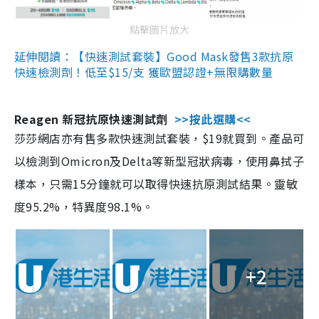
點擊圖片放大
延伸閱讀：【快速測試套裝】Good Mask發售3款抗原
快速檢測劑！低至$15/支 獲歐盟認證+無限購數量
Reagen 新冠抗原快速測試劑
>>按此選購<<
莎莎網店亦有售多款快速測試套裝，$19就買到。產品可
以檢測到Omicron及Delta等新型冠狀病毒，使用鼻拭子
樣本，只需15分鐘就可以取得快速抗原測試結果。靈敏
度95.2%，特異度98.1%。
+2