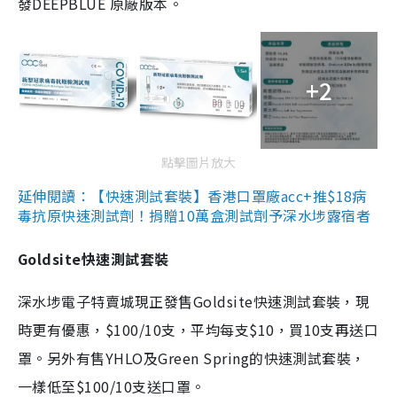
發DEEPBLUE 原廠版本。
+2
點擊圖片放大
延伸閱讀：【快速測試套裝】香港口罩廠acc+推$18病
毒抗原快速測試劑！捐贈10萬盒測試劑予深水埗露宿者
Goldsite快速測試套裝
深水埗電子特賣城現正發售Goldsite快速測試套裝，現
時更有優惠，$100/10支，平均每支$10，買10支再送口
罩。另外有售YHLO及Green Spring的快速測試套裝，
一樣低至$100/10支送口罩。