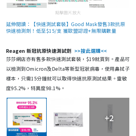
點擊圖片放大
延伸閱讀：【快速測試套裝】Good Mask發售3款抗原
快速檢測劑！低至$15/支 獲歐盟認證+無限購數量
Reagen 新冠抗原快速測試劑
>>按此選購<<
莎莎網店亦有售多款快速測試套裝，$19就買到。產品可
以檢測到Omicron及Delta等新型冠狀病毒，使用鼻拭子
樣本，只需15分鐘就可以取得快速抗原測試結果。靈敏
度95.2%，特異度98.1%。
+2