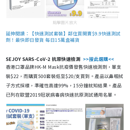
點擊圖片放大
延伸閱讀：【快速測試套裝】鄰住買開賣$9.9快速測試
劑！最快即日發貨 每日15萬盒補貨
SEJOY SARS-CoV-2 抗原快速檢測
>>按此選購<<
香港口罩品牌HK-M Mask抗疫價發售快速檢測劑，單支
裝$22，而購買500套裝低至$20/支買到。產品以鼻咽拭
子方式採樣，準確性高達99%，15分鐘就知結果。產品
已列在歐盟2019冠狀病毒病快速抗原測試通用名單。