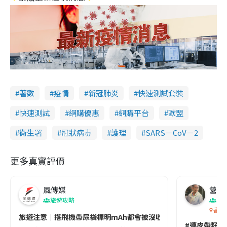
著數
疫情
新冠肺炎
快速測試套裝
快速測試
網購優惠
網購平台
歐盟
衞生署
冠狀病毒
護理
SARS－CoV－2
更多真實評價
風傳媒
營養教
旅遊攻略
生
香港
旅遊注意｜搭飛機帶尿袋標明mAh都會被沒收😱出發前切記檢查「1
#連皮帶籽都