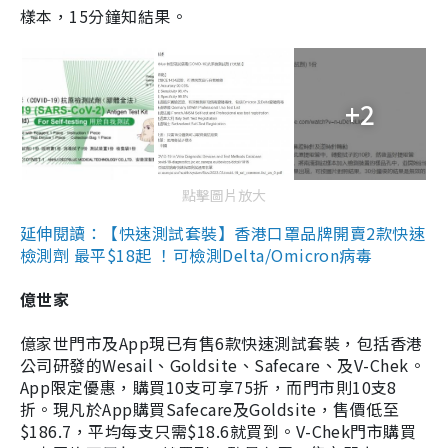
樣本，15分鐘知結果。
+2
點擊圖片放大
延伸閱讀：【快速測試套裝】香港口罩品牌開賣2款快速
檢測劑 最平$18起 ！可檢測Delta/Omicron病毒
億世家
億家世門市及App現已有售6款快速測試套裝，包括香港
公司研發的Wesail、Goldsite、Safecare、及V-Chek。
App限定優惠，購買10支可享75折，而門市則10支8
折。現凡於App購買Safecare及Goldsite，售價低至
$186.7，平均每支只需$18.6就買到。V-Chek門市購買