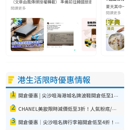
（文章由風傳媒授權轉載） 準備前往韓國旅遊的民眾，近期要特別留
夏天其中一種時
閱讀更多
閱讀更多
港生活限時優惠情報
1
開倉優惠 | 尖沙咀海港城名牌波鞋開倉低至1折！On鞋$899起／Joy&Peace鞋履$98起
2
CHANEL美妝限時減價低至3折！人氣粉底/唇膏/精華液低至$275！COCO香水都有平
3
開倉優惠｜尖沙咀名牌行李箱開倉低至4折！一連5日 American Tourister/ace./Hallmark $200起！