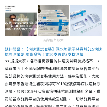
點擊圖片放大
延伸閱讀：【快速測試套裝】深水埗電子特賣城$15快速
抗原測試劑 現貨發售！買10支再送3支檢測棒
<< 提提大家，各零售商發售的快速測試套裝規格不一，
購買市面上不同品牌的快速測試套裝前請留意售賣平台
及該品牌的快速測試套裝使用方法、條款及細則，大家
亦可參考香港衞生署表列認可2019冠狀病毒病快速抗原
測試、歐盟2019冠狀病毒病快速抗原測試通用名單，購
買前留意訂購平台的使用條款及細則，一切以訂購平台
公佈的價錢為準。數量有限，售完即止；所有優惠細則