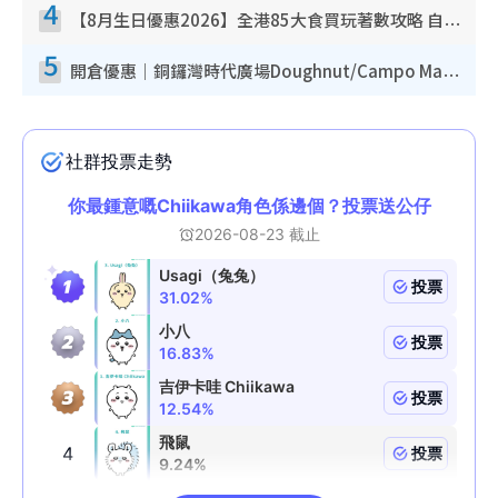
4
【8月生日優惠2026】全港85大食買玩著數攻略 自助餐/火鍋放題同行免費＋誠品/DONKI送現金券
5
開倉優惠｜銅鑼灣時代廣場Doughnut/Campo Marzio開倉低至1折！背囊、書包、手袋劈價$200起