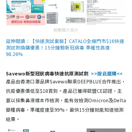
點擊圖片放大
延伸閱讀：【快速測試套裝】CATALO全線門市$16快速
測試劑換購優惠！15分鐘驗新冠病毒 準確性高達
98.26%
Savewo新型冠狀病毒快速抗原測試劑
>>按此選購<<
產品由香港口罩品牌Savewo聯乘DEEPBLUE合作推出，
抗疫優惠價低至$18買到。產品已獲得歐盟CE認證，主
要以採集鼻液樣本作檢測，能有效檢測Omicron及Delta
變種病毒，準確度達至99%，最快15分鐘就能知道檢測
結果。