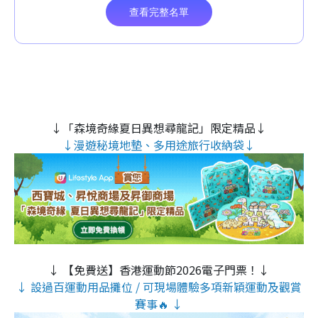
↓「森境奇緣夏日異想尋龍記」限定精品↓
↓漫遊秘境地墊、多用途旅行收納袋↓
↓ 【免費送】香港運動節2026電子門票！↓
↓ 設過百運動用品攤位 / 可現場體驗多項新穎運動及觀賞
賽事🔥 ↓