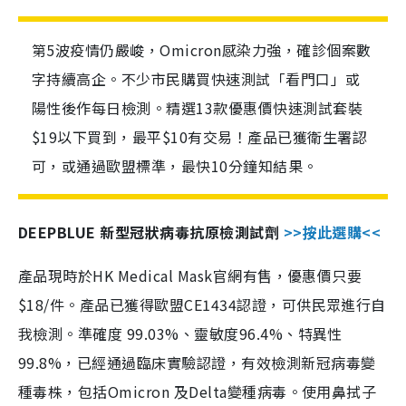
第5波疫情仍嚴峻，Omicron感染力強，確診個案數
字持續高企。不少市民購買快速測試「看門口」或
陽性後作每日檢測。精選13款優惠價快速測試套裝
$19以下買到，最平$10有交易！產品已獲衛生署認
可，或通過歐盟標準，最快10分鐘知結果。
DEEPBLUE 新型冠狀病毒抗原檢測試劑
>>按此選購<<
產品現時於HK Medical Mask官網有售，優惠價只要
$18/件。產品已獲得歐盟CE1434認證，可供民眾進行自
我檢測。準確度 99.03%、靈敏度96.4%、特異性
99.8%，已經通過臨床實驗認證，有效檢測新冠病毒變
種毒株，包括Omicron 及Delta變種病毒。使用鼻拭子