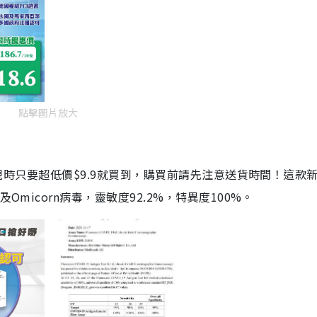
點擊圖片放大
劑，現時只要超低價$9.9就買到，購買前請先注意送貨時間！這款
Omicorn病毒，靈敏度92.2%，特異度100%。