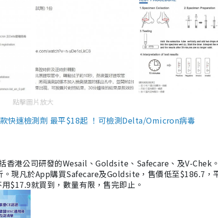
點擊圖片放大
檢測劑 最平$18起 ！可檢測Delta/Omicron病毒
研發的Wesail、Goldsite、Safecare、及V-Chek。
凡於App購買Safecare及Goldsite，售價低至$186.7
均不用$17.9就買到，數量有限，售完即止。