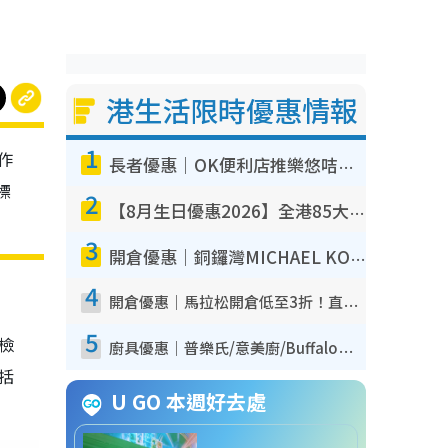
港生活限時優惠情報
1
作
長者優惠｜OK便利店推樂悠咭優惠！買麵包/牛奶/保健品拍卡即減
標
2
【8月生日優惠2026】全港85大食買玩著數攻略 自助餐/火鍋放題同行免費＋誠品/DONKI送現金券
3
開倉優惠｜銅鑼灣MICHAEL KORS開倉低至17折！直擊$500起買手袋/銀包/鞋款 必買經典Jet Set系列
4
開倉優惠｜馬拉松開倉低至3折！直擊$99起買adidas／New Balance／Puma鞋款 STANLEY保溫杯劈價至$119起
5
我檢
廚具優惠｜普樂氏/意美廚/Buffalo廚具低至3折！$89起買煎鍋／炒鑊／個人鍋 同場小家電激減至$99起
包括
U GO 本週好去處