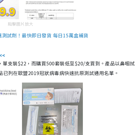
點擊圖片放大
速測試劑！最快即日發貨 每日15萬盒補貨
<<
，單支裝$22，而購買500套裝低至$20/支買到。產品以鼻咽
品已列在歐盟2019冠狀病毒病快速抗原測試通用名單。