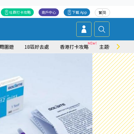
社群打卡攻略
商戶中心
下載 App
繁
简
周圍遊
18區好去處
香港打卡攻略
主題特集