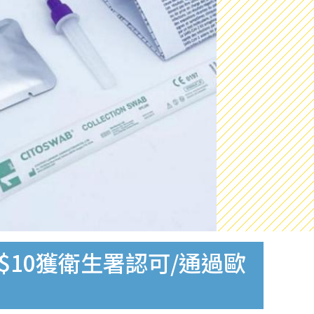
$10獲衛生署認可/通過歐