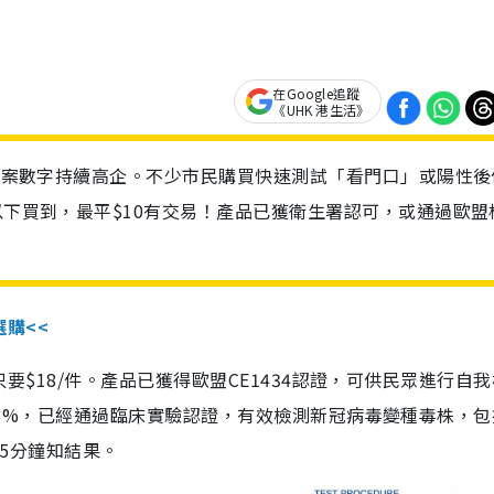
在Google追蹤
《UHK 港生活》
診個案數字持續高企。不少市民購買快速測試「看門口」或陽性後
以下買到，最平$10有交易！產品已獲衛生署認可，或通過歐盟
選購<<
惠價只要$18/件。產品已獲得歐盟CE1434認證，可供民眾進行自
性99.8%，已經通過臨床實驗認證，有效檢測新冠病毒變種毒株，
，15分鐘知結果。