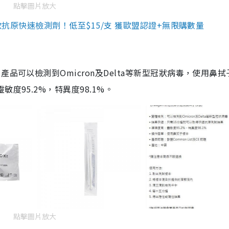
點擊圖片放大
3款抗原快速檢測劑！低至$15/支 獲歐盟認證+無限購數量
品可以檢測到Omicron及Delta等新型冠狀病毒，使用鼻拭
度95.2%，特異度98.1%。
點擊圖片放大