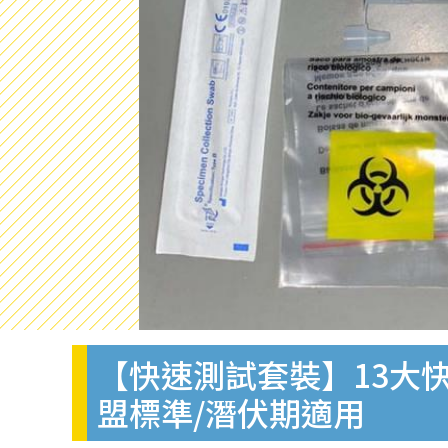
【快速測試套裝】13大快
盟標準/潛伏期適用