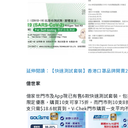
延伸閱讀：【快速測試套裝】香港口罩品牌開賣2款快速
億世家
億家世門市及App現已有售6款快速測試套裝，包括香港公司
限定優惠，購買10支可享75折，而門市則10支8折。現
支只需$18.6就買到。V-Chek門市購買一支平