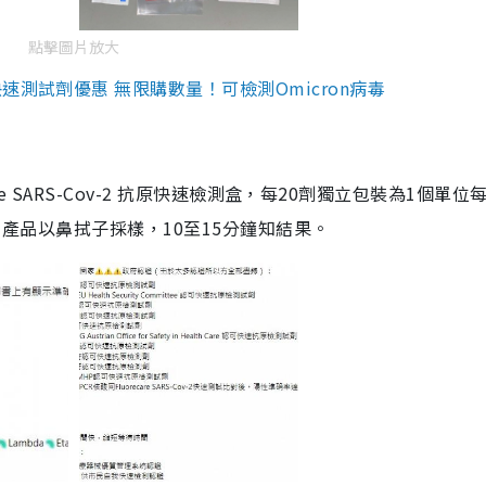
點擊圖片放大
測試劑優惠 無限購數量！可檢測Omicron病毒
are SARS-Cov-2 抗原快速檢測盒，每20劑獨立包裝為1個單位
5。產品以鼻拭子採樣，10至15分鐘知結果。