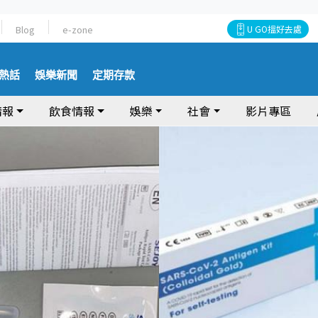
Blog
e-zone
U GO搵好去處
熱話
娛樂新聞
定期存款
情報
飲食情報
娛樂
社會
影片專區