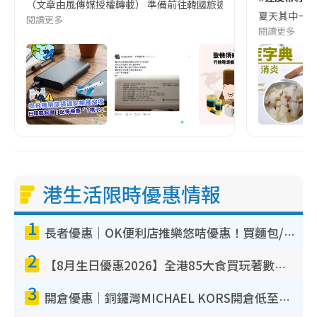
（文章由風傳媒授權轉載） 準備前往韓國旅遊的民眾，近期要特別留
夏天其中一種時
閱讀更多
閱讀更多
港生活限時優惠情報
1
長者優惠｜OK便利店推樂悠咭優惠！買麵包/牛奶/保健品拍卡即減
2
【8月生日優惠2026】全港85大食買玩著數攻略 自助餐/火鍋放題同行免費＋誠品/DONKI送現金券
3
開倉優惠｜銅鑼灣MICHAEL KORS開倉低至17折！直擊$500起買手袋/銀包/鞋款 必買經典Jet Set系列