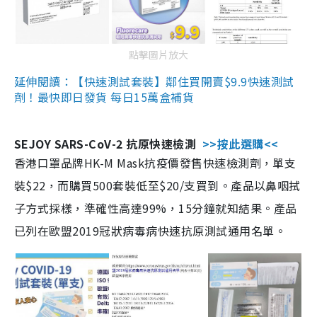
點擊圖片放大
延伸閱讀：【快速測試套裝】鄰住買開賣$9.9快速測試
劑！最快即日發貨 每日15萬盒補貨
SEJOY SARS-CoV-2 抗原快速檢測
>>按此選購<<
香港口罩品牌HK-M Mask抗疫價發售快速檢測劑，單支
裝$22，而購買500套裝低至$20/支買到。產品以鼻咽拭
子方式採樣，準確性高達99%，15分鐘就知結果。產品
已列在歐盟2019冠狀病毒病快速抗原測試通用名單。