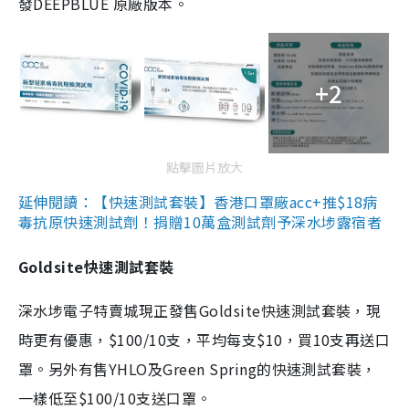
發DEEPBLUE 原廠版本。
+2
點擊圖片放大
延伸閱讀：【快速測試套裝】香港口罩廠acc+推$18病
毒抗原快速測試劑！捐贈10萬盒測試劑予深水埗露宿者
Goldsite快速測試套裝
深水埗電子特賣城現正發售Goldsite快速測試套裝，現
時更有優惠，$100/10支，平均每支$10，買10支再送口
罩。另外有售YHLO及Green Spring的快速測試套裝，
一樣低至$100/10支送口罩。