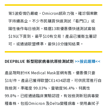
第5波疫情仍嚴峻，Omicron感染力強，確診個案數
字持續高企。不少市民購買快速測試「看門口」或
陽性後作每日檢測。精選13款優惠價快速測試套裝
$19以下買到，最平$10有交易！產品已獲衛生署認
可，或通過歐盟標準，最快10分鐘知結果。
DEEPBLUE 新型冠狀病毒抗原檢測試劑
>>按此選購<<
產品現時於HK Medical Mask官網有售，優惠價只要
$18/件。產品已獲得歐盟CE1434認證，可供民眾進行自
我檢測。準確度 99.03%、靈敏度96.4%、特異性
99.8%，已經通過臨床實驗認證，有效檢測新冠病毒變
種毒株，包括Omicron 及Delta變種病毒。使用鼻拭子