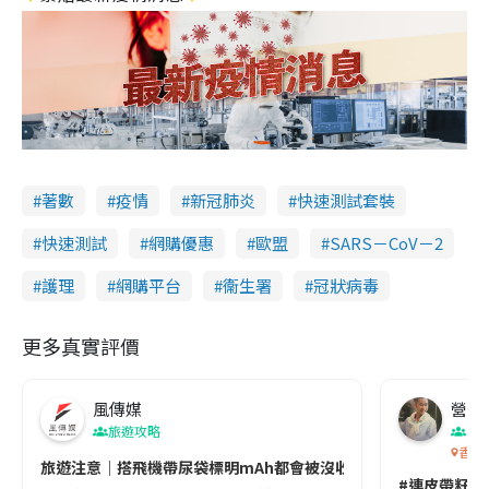
著數
疫情
新冠肺炎
快速測試套裝
快速測試
網購優惠
歐盟
SARS－CoV－2
護理
網購平台
衞生署
冠狀病毒
更多真實評價
風傳媒
營養教
旅遊攻略
生
香港
旅遊注意｜搭飛機帶尿袋標明mAh都會被沒收😱出發前切記檢查「1
#連皮帶籽都