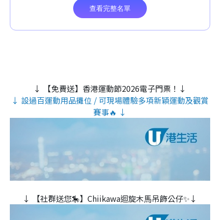
↓ 【免費送】香港運動節2026電子門票！↓
↓ 設過百運動用品攤位 / 可現場體驗多項新穎運動及觀賞
賽事🔥 ↓
↓ 【社群送您🎠】Chiikawa迴旋木⾺吊飾公仔✨↓