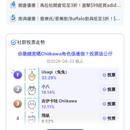
4
開倉優惠｜馬拉松開倉低至3折！直擊$99起買adidas／New Balance／Puma鞋款 STANLEY保溫杯劈價至$119起
5
廚具優惠｜普樂氏/意美廚/Buffalo廚具低至3折！$89起買煎鍋／炒鑊／個人鍋 同場小家電激減至$99起