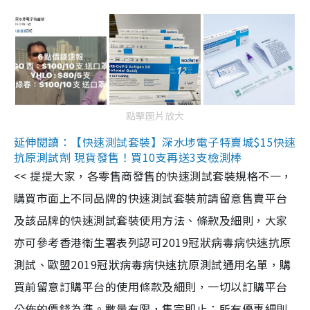
點擊圖片放大
延伸閱讀：【快速測試套裝】深水埗電子特賣城$15快速
抗原測試劑 現貨發售！買10支再送3支檢測棒
<< 提提大家，各零售商發售的快速測試套裝規格不一，
購買市面上不同品牌的快速測試套裝前請留意售賣平台
及該品牌的快速測試套裝使用方法、條款及細則，大家
亦可參考香港衞生署表列認可2019冠狀病毒病快速抗原
測試、歐盟2019冠狀病毒病快速抗原測試通用名單，購
買前留意訂購平台的使用條款及細則，一切以訂購平台
公佈的價錢為準。數量有限，售完即止；所有優惠細則