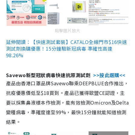
點擊圖片放大
延伸閱讀：【快速測試套裝】CATALO全線門市$16快速
測試劑換購優惠！15分鐘驗新冠病毒 準確性高達
98.26%
Savewo新型冠狀病毒快速抗原測試劑
>>按此選購<<
產品由香港口罩品牌Savewo聯乘DEEPBLUE合作推出，
抗疫優惠價低至$18買到。產品已獲得歐盟CE認證，主
要以採集鼻液樣本作檢測，能有效檢測Omicron及Delta
變種病毒，準確度達至99%，最快15分鐘就能知道檢測
結果。