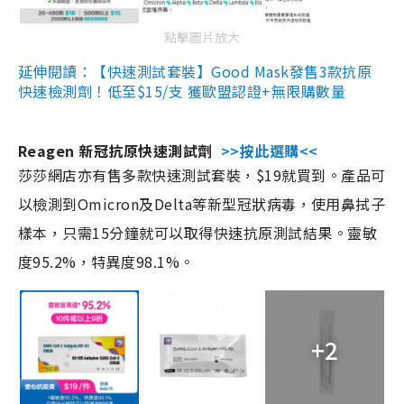
點擊圖片放大
延伸閱讀：【快速測試套裝】Good Mask發售3款抗原
快速檢測劑！低至$15/支 獲歐盟認證+無限購數量
Reagen 新冠抗原快速測試劑
>>按此選購<<
莎莎網店亦有售多款快速測試套裝，$19就買到。產品可
以檢測到Omicron及Delta等新型冠狀病毒，使用鼻拭子
樣本，只需15分鐘就可以取得快速抗原測試結果。靈敏
度95.2%，特異度98.1%。
+2