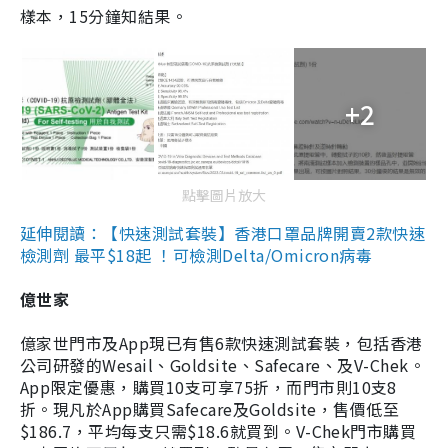
樣本，15分鐘知結果。
+2
點擊圖片放大
延伸閱讀：【快速測試套裝】香港口罩品牌開賣2款快速
檢測劑 最平$18起 ！可檢測Delta/Omicron病毒
億世家
億家世門市及App現已有售6款快速測試套裝，包括香港
公司研發的Wesail、Goldsite、Safecare、及V-Chek。
App限定優惠，購買10支可享75折，而門市則10支8
折。現凡於App購買Safecare及Goldsite，售價低至
$186.7，平均每支只需$18.6就買到。V-Chek門市購買