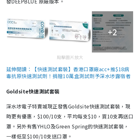
發DEEPBLUE 原廠版本。
+2
點擊圖片放大
延伸閱讀：【快速測試套裝】香港口罩廠acc+推$18病
毒抗原快速測試劑！捐贈10萬盒測試劑予深水埗露宿者
Goldsite快速測試套裝
深水埗電子特賣城現正發售Goldsite快速測試套裝，現
時更有優惠，$100/10支，平均每支$10，買10支再送口
罩。另外有售YHLO及Green Spring的快速測試套裝，
一樣低至$100/10支送口罩。