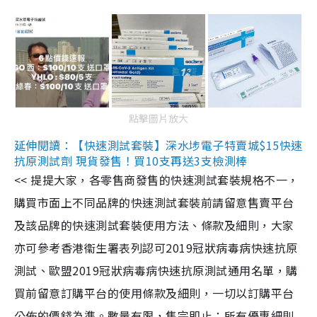
點擊圖片放大
延伸閱讀：【快速測試套裝】深水埗電子特賣城$15快速
抗原測試劑 現貨發售！買10支再送3支檢測棒
<< 提提大家，各零售商發售的快速測試套裝規格不一，
購買市面上不同品牌的快速測試套裝前請留意售賣平台
及該品牌的快速測試套裝使用方法、條款及細則，大家
亦可參考香港衞生署表列認可2019冠狀病毒病快速抗原
測試、歐盟2019冠狀病毒病快速抗原測試通用名單，購
買前留意訂購平台的使用條款及細則，一切以訂購平台
公佈的價錢為準。數量有限，售完即止；所有優惠細則