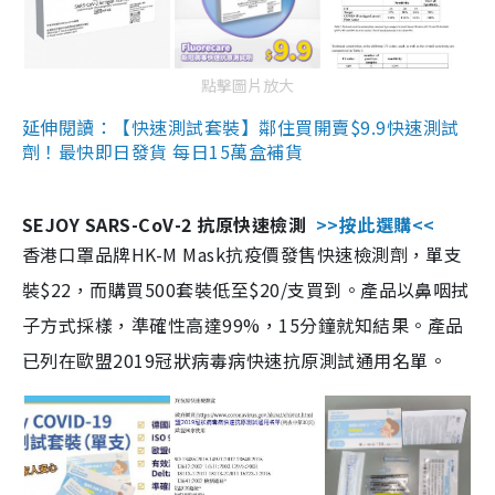
點擊圖片放大
延伸閱讀：【快速測試套裝】鄰住買開賣$9.9快速測試
劑！最快即日發貨 每日15萬盒補貨
SEJOY SARS-CoV-2 抗原快速檢測
>>按此選購<<
香港口罩品牌HK-M Mask抗疫價發售快速檢測劑，單支
裝$22，而購買500套裝低至$20/支買到。產品以鼻咽拭
子方式採樣，準確性高達99%，15分鐘就知結果。產品
已列在歐盟2019冠狀病毒病快速抗原測試通用名單。