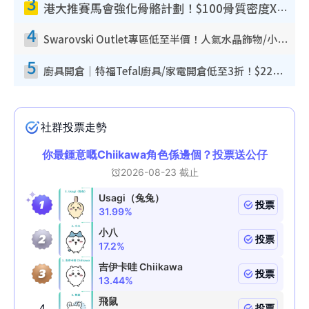
3
港大推賽馬會強化骨骼計劃！$100骨質密度X光檢查 完成免費運動訓練送超市禮券！附參加資格
4
Swarovski Outlet專區低至半價！人氣水晶飾物/小擺設$138起！迪士尼款/水晶高跟鞋都有平
5
廚具開倉｜特福Tefal廚具/家電開倉低至3折！$220起買平底鍋/炒鑊/湯煲！電飯煲/吸塵機/燙斗$418起