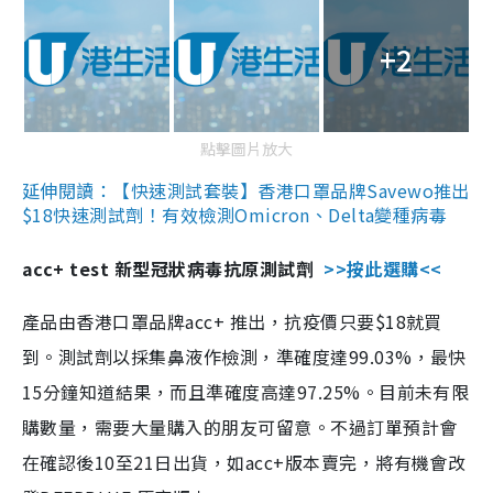
+2
點擊圖片放大
延伸閱讀：【快速測試套裝】香港口罩品牌Savewo推出
$18快速測試劑！有效檢測Omicron、Delta變種病毒
acc+ test 新型冠狀病毒抗原測試劑
>>按此選購<<
產品由香港口罩品牌acc+ 推出，抗疫價只要$18就買
到。測試劑以採集鼻液作檢測，準確度達99.03%，最快
15分鐘知道結果，而且準確度高達97.25%。目前未有限
購數量，需要大量購入的朋友可留意。不過訂單預計會
在確認後10至21日出貨，如acc+版本賣完，將有機會改