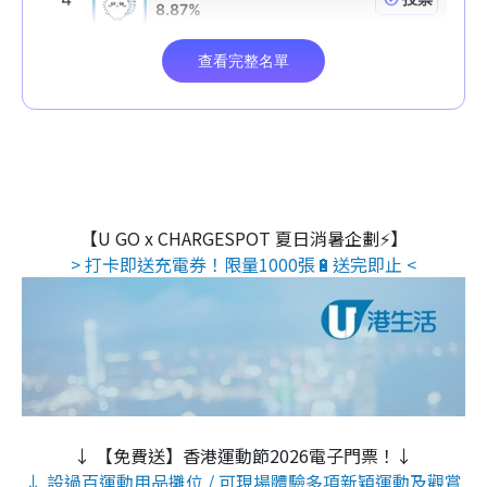
【U GO x CHARGESPOT 夏日消暑企劃⚡】
> 打卡即送充電券！限量1000張🔋送完即止 <
↓ 【免費送】香港運動節2026電子門票！↓
↓ 設過百運動用品攤位 / 可現場體驗多項新穎運動及觀賞