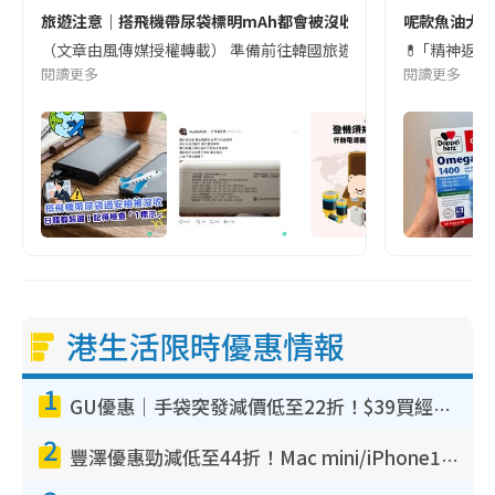
旅遊注意｜搭飛機帶尿袋標明mAh都會被沒收😱出發前切記檢查「1
呢款魚油大家
（文章由風傳媒授權轉載） 準備前往韓國旅遊的民眾，近期要特別留
💊 ｢精神返
閱讀更多
閱讀更多
港生活限時優惠情報
1
GU優惠｜手袋突發減價低至22折！$39買經典波士頓包/餃子袋！飾物同步減價$29起！
2
豐澤優惠勁減低至44折！Mac mini/iPhone17Pro大減價！廚房家電$220起