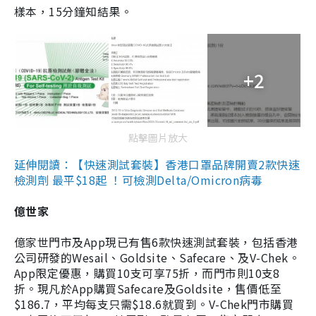
樣本，15分鐘知結果。
+2
點擊圖片放大
延伸閱讀：【快速測試套裝】香港口罩品牌開賣2款快速
檢測劑 最平$18起 ！可檢測Delta/Omicron病毒
億世家
億家世門市及App現已有售6款快速測試套裝，包括香港
公司研發的Wesail、Goldsite、Safecare、及V-Chek。
App限定優惠，購買10支可享75折，而門市則10支8
折。現凡於App購買Safecare及Goldsite，售價低至
$186.7，平均每支只需$18.6就買到。V-Chek門市購買