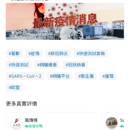
著數
疫情
新冠肺炎
快速測試套裝
快速測試
網購優惠
冠狀病毒
SARS－CoV－2
網購平台
衞生署
護理
歐盟
更多真實評價
風傳媒
Soul
旅遊攻略
生