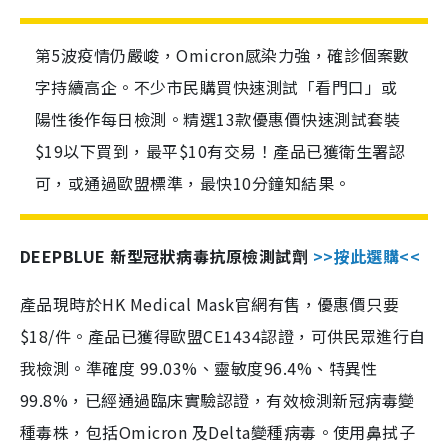
第5波疫情仍嚴峻，Omicron感染力強，確診個案數
字持續高企。不少市民購買快速測試「看門口」或
陽性後作每日檢測。精選13款優惠價快速測試套裝
$19以下買到，最平$10有交易！產品已獲衛生署認
可，或通過歐盟標準，最快10分鐘知結果。
DEEPBLUE 新型冠狀病毒抗原檢測試劑
>>按此選購<<
產品現時於HK Medical Mask官網有售，優惠價只要
$18/件。產品已獲得歐盟CE1434認證，可供民眾進行自
我檢測。準確度 99.03%、靈敏度96.4%、特異性
99.8%，已經通過臨床實驗認證，有效檢測新冠病毒變
種毒株，包括Omicron 及Delta變種病毒。使用鼻拭子