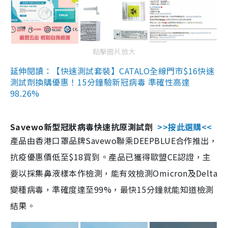
點擊圖片放大
延伸閱讀：【快速測試套裝】CATALO全線門市$16快速
測試劑換購優惠！15分鐘驗新冠病毒 準確性高達
98.26%
Savewo新型冠狀病毒快速抗原測試劑
>>按此選購<<
產品由香港口罩品牌Savewo聯乘DEEPBLUE合作推出，
抗疫優惠價低至$18買到。產品已獲得歐盟CE認證，主
要以採集鼻液樣本作檢測，能有效檢測Omicron及Delta
變種病毒，準確度達至99%，最快15分鐘就能知道檢測
結果。