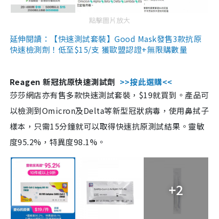
點擊圖片放大
延伸閱讀：【快速測試套裝】Good Mask發售3款抗原
快速檢測劑！低至$15/支 獲歐盟認證+無限購數量
Reagen 新冠抗原快速測試劑
>>按此選購<<
莎莎網店亦有售多款快速測試套裝，$19就買到。產品可
以檢測到Omicron及Delta等新型冠狀病毒，使用鼻拭子
樣本，只需15分鐘就可以取得快速抗原測試結果。靈敏
度95.2%，特異度98.1%。
+2