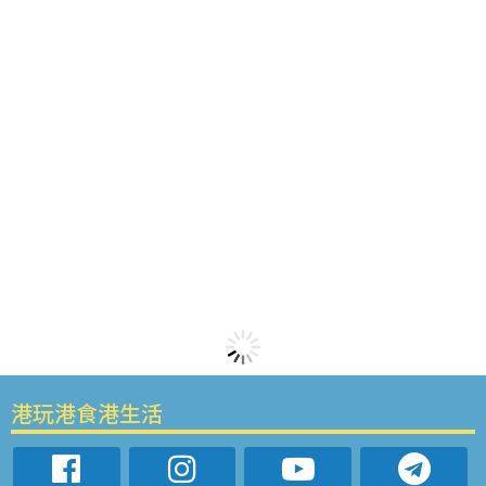
港玩港食港生活