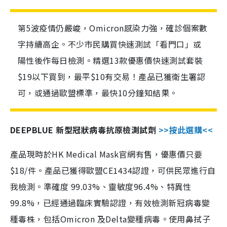
第5波疫情仍嚴峻，Omicron感染力強，確診個案數
字持續高企。不少市民購買快速測試「看門口」或
陽性後作每日檢測。精選13款優惠價快速測試套裝
$19以下買到，最平$10有交易！產品已獲衛生署認
可，或通過歐盟標準，最快10分鐘知結果。
DEEPBLUE 新型冠狀病毒抗原檢測試劑
>>按此選購<<
產品現時於HK Medical Mask官網有售，優惠價只要
$18/件。產品已獲得歐盟CE1434認證，可供民眾進行自
我檢測。準確度 99.03%、靈敏度96.4%、特異性
99.8%，已經通過臨床實驗認證，有效檢測新冠病毒變
種毒株，包括Omicron 及Delta變種病毒。使用鼻拭子