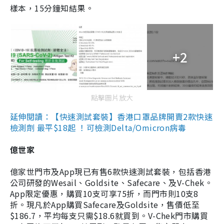
樣本，15分鐘知結果。
+2
點擊圖片放大
延伸閱讀：【快速測試套裝】香港口罩品牌開賣2款快速
檢測劑 最平$18起 ！可檢測Delta/Omicron病毒
億世家
億家世門市及App現已有售6款快速測試套裝，包括香港
公司研發的Wesail、Goldsite、Safecare、及V-Chek。
App限定優惠，購買10支可享75折，而門市則10支8
折。現凡於App購買Safecare及Goldsite，售價低至
$186.7，平均每支只需$18.6就買到。V-Chek門市購買