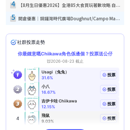
4
【8月生日優惠2026】全港85大食買玩著數攻略 自助餐/火鍋放題同行免費＋誠品/DONKI送現金券
5
開倉優惠｜銅鑼灣時代廣場Doughnut/Campo Marzio開倉低至1折！背囊、書包、手袋劈價$200起