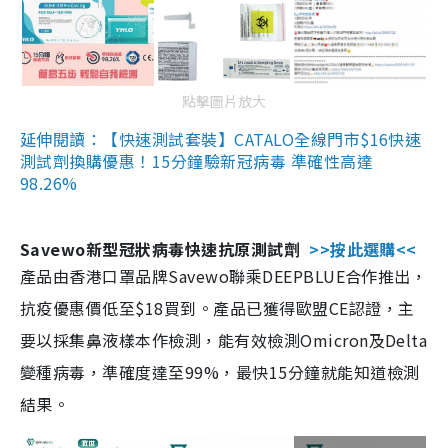
點擊圖片放大
延伸閱讀：【快速測試套裝】CATALO全線門市$16快速
測試劑換購優惠！15分鐘驗新冠病毒 準確性高達
98.26%
Savewo新型冠狀病毒快速抗原測試劑
>>按此選購<<
產品由香港口罩品牌Savewo聯乘DEEPBLUE合作推出，
抗疫優惠價低至$18買到。產品已獲得歐盟CE認證，主
要以採集鼻液樣本作檢測，能有效檢測Omicron及Delta
變種病毒，準確度達至99%，最快15分鐘就能知道檢測
結果。