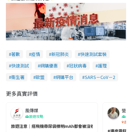
著數
疫情
新冠肺炎
快速測試套裝
快速測試
網購優惠
冠狀病毒
護理
衞生署
歐盟
網購平台
SARS－CoV－2
更多真實評價
風傳媒
營養教
旅遊攻略
生
香港
旅遊注意｜搭飛機帶尿袋標明mAh都會被沒收😱出發前切記檢查「1
#連皮帶籽都