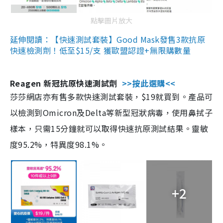
點擊圖片放大
延伸閱讀：【快速測試套裝】Good Mask發售3款抗原
快速檢測劑！低至$15/支 獲歐盟認證+無限購數量
Reagen 新冠抗原快速測試劑
>>按此選購<<
莎莎網店亦有售多款快速測試套裝，$19就買到。產品可
以檢測到Omicron及Delta等新型冠狀病毒，使用鼻拭子
樣本，只需15分鐘就可以取得快速抗原測試結果。靈敏
度95.2%，特異度98.1%。
+2