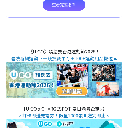
《U GO》請您去香港運動節2026！
體驗新興運動💦＋競技賽事💪＋100+運動用品攤位🔥
【U GO x CHARGESPOT 夏日消暑企劃⚡】
> 打卡即送充電券！限量1000張🔋送完即止 <