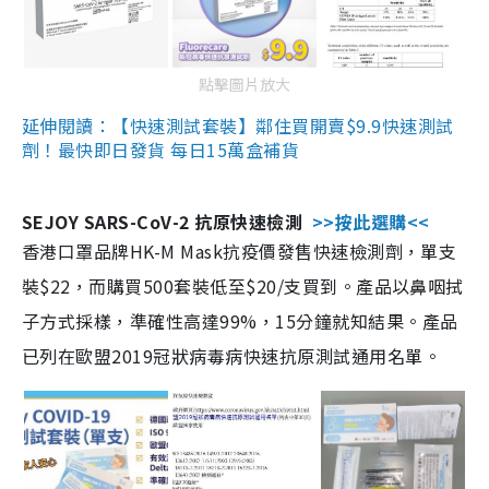
點擊圖片放大
延伸閱讀：【快速測試套裝】鄰住買開賣$9.9快速測試
劑！最快即日發貨 每日15萬盒補貨
SEJOY SARS-CoV-2 抗原快速檢測
>>按此選購<<
香港口罩品牌HK-M Mask抗疫價發售快速檢測劑，單支
裝$22，而購買500套裝低至$20/支買到。產品以鼻咽拭
子方式採樣，準確性高達99%，15分鐘就知結果。產品
已列在歐盟2019冠狀病毒病快速抗原測試通用名單。