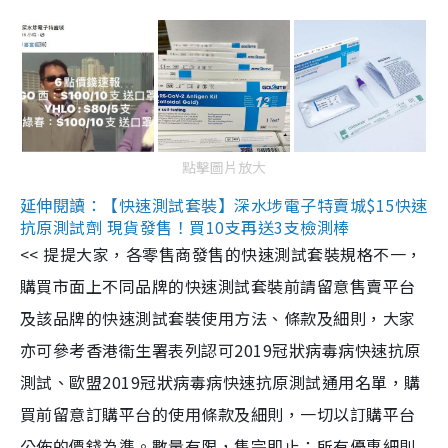
點擊圖片放大
延伸閱讀：【快速測試套裝】深水埗電子特賣城$15快速
抗原測試劑 現貨發售！買10支再送3支檢測棒
<< 提提大家，各零售商發售的快速測試套裝規格不一，
購買市面上不同品牌的快速測試套裝前請留意售賣平台
及該品牌的快速測試套裝使用方法、條款及細則，大家
亦可參考香港衞生署表列認可2019冠狀病毒病快速抗原
測試、歐盟2019冠狀病毒病快速抗原測試通用名單，購
買前留意訂購平台的使用條款及細則，一切以訂購平台
公佈的價錢為準。數量有限，售完即止；所有優惠細則