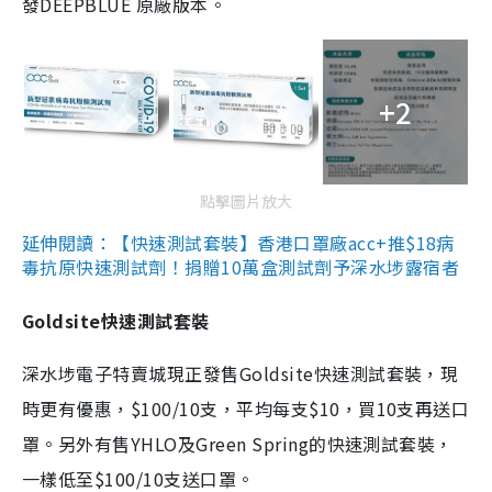
發DEEPBLUE 原廠版本。
+2
點擊圖片放大
延伸閱讀：【快速測試套裝】香港口罩廠acc+推$18病
毒抗原快速測試劑！捐贈10萬盒測試劑予深水埗露宿者
Goldsite快速測試套裝
深水埗電子特賣城現正發售Goldsite快速測試套裝，現
時更有優惠，$100/10支，平均每支$10，買10支再送口
罩。另外有售YHLO及Green Spring的快速測試套裝，
一樣低至$100/10支送口罩。