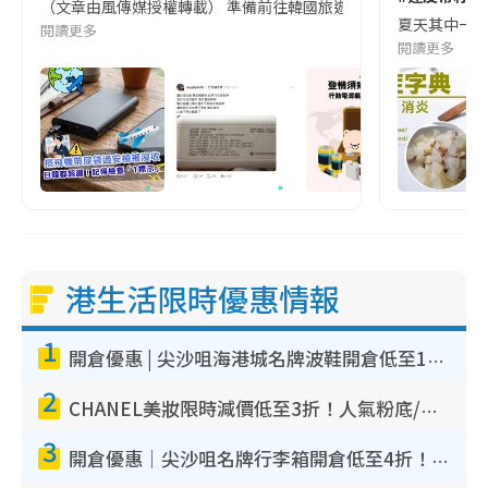
（文章由風傳媒授權轉載） 準備前往韓國旅遊的民眾，近期要特別留
夏天其中一種時
閱讀更多
閱讀更多
港生活限時優惠情報
1
開倉優惠 | 尖沙咀海港城名牌波鞋開倉低至1折！On鞋$899起／Joy&Peace鞋履$98起
2
CHANEL美妝限時減價低至3折！人氣粉底/唇膏/精華液低至$275！COCO香水都有平
3
開倉優惠｜尖沙咀名牌行李箱開倉低至4折！一連5日 American Tourister/ace./Hallmark $200起！