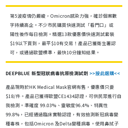
第5波疫情仍嚴峻，Omicron感染力強，確診個案數
字持續高企。不少市民購買快速測試「看門口」或
陽性後作每日檢測。精選13款優惠價快速測試套裝
$19以下買到，最平$10有交易！產品已獲衛生署認
可，或通過歐盟標準，最快10分鐘知結果。
DEEPBLUE 新型冠狀病毒抗原檢測試劑
>>按此選購<<
產品現時於HK Medical Mask官網有售，優惠價只要
$18/件。產品已獲得歐盟CE1434認證，可供民眾進行自
我檢測。準確度 99.03%、靈敏度96.4%、特異性
99.8%，已經通過臨床實驗認證，有效檢測新冠病毒變
種毒株，包括Omicron 及Delta變種病毒。使用鼻拭子