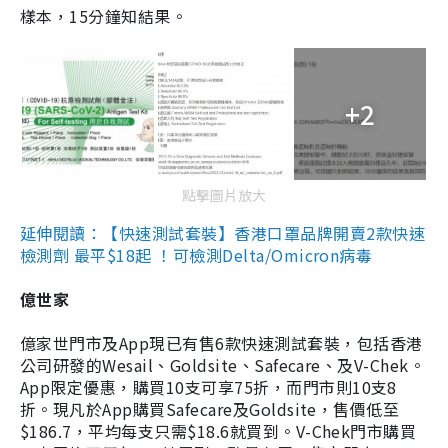
樣本，15分鐘知結果。
+2
點擊圖片放大
延伸閱讀：【快速測試套裝】香港口罩品牌開賣2款快速
檢測劑 最平$18起 ！可檢測Delta/Omicron病毒
億世家
億家世門市及App現已有售6款快速測試套裝，包括香港
公司研發的Wesail、Goldsite、Safecare、及V-Chek。
App限定優惠，購買10支可享75折，而門市則10支8
折。現凡於App購買Safecare及Goldsite，售價低至
$186.7，平均每支只需$18.6就買到。V-Chek門市購買