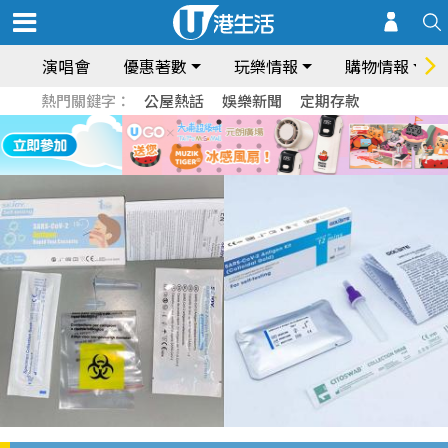
演唱會
優惠著數
玩樂情報
購物情報
熱門關鍵字：
公屋熱話
娛樂新聞
定期存款