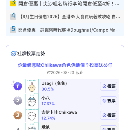
3
開倉優惠｜尖沙咀名牌行李箱開倉低至4折！一連5日 American Tourister/ace./Hallmark $200起！
4
【8月生日優惠2026】全港85大食買玩著數攻略 自助餐/火鍋放題同行免費＋誠品/DONKI送現金券
5
開倉優惠｜銅鑼灣時代廣場Doughnut/Campo Marzio開倉低至1折！背囊、書包、手袋劈價$200起