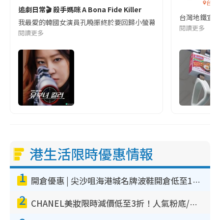
台灣
追劇日常🎬 殺手媽咪 A Bona Fide Killer
台灣地鐵宣
我最愛的韓國女演員孔曉振終於要回歸小螢幕啦!這次的劇本改編自同名
閱讀更多
閱讀更多
港生活限時優惠情報
1
開倉優惠 | 尖沙咀海港城名牌波鞋開倉低至1折！On鞋$899起／Joy&Peace鞋履$98起
2
CHANEL美妝限時減價低至3折！人氣粉底/唇膏/精華液低至$275！COCO香水都有平