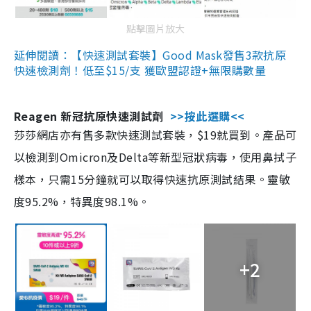
點擊圖片放大
延伸閱讀：【快速測試套裝】Good Mask發售3款抗原
快速檢測劑！低至$15/支 獲歐盟認證+無限購數量
Reagen 新冠抗原快速測試劑
>>按此選購<<
莎莎網店亦有售多款快速測試套裝，$19就買到。產品可
以檢測到Omicron及Delta等新型冠狀病毒，使用鼻拭子
樣本，只需15分鐘就可以取得快速抗原測試結果。靈敏
度95.2%，特異度98.1%。
+2