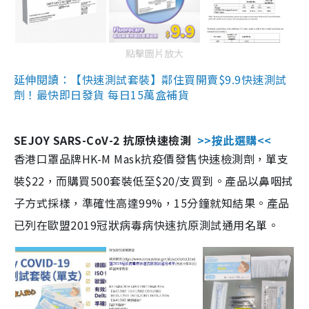
點擊圖片放大
延伸閱讀：【快速測試套裝】鄰住買開賣$9.9快速測試
劑！最快即日發貨 每日15萬盒補貨
SEJOY SARS-CoV-2 抗原快速檢測
>>按此選購<<
香港口罩品牌HK-M Mask抗疫價發售快速檢測劑，單支
裝$22，而購買500套裝低至$20/支買到。產品以鼻咽拭
子方式採樣，準確性高達99%，15分鐘就知結果。產品
已列在歐盟2019冠狀病毒病快速抗原測試通用名單。