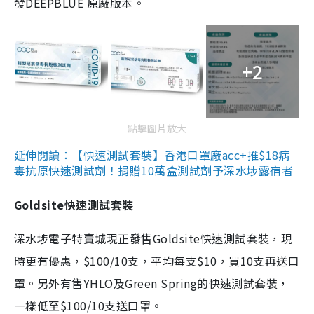
發DEEPBLUE 原廠版本。
+2
點擊圖片放大
延伸閱讀：【快速測試套裝】香港口罩廠acc+推$18病
毒抗原快速測試劑！捐贈10萬盒測試劑予深水埗露宿者
Goldsite快速測試套裝
深水埗電子特賣城現正發售Goldsite快速測試套裝，現
時更有優惠，$100/10支，平均每支$10，買10支再送口
罩。另外有售YHLO及Green Spring的快速測試套裝，
一樣低至$100/10支送口罩。