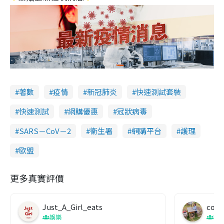
著數
疫情
新冠肺炎
快速測試套裝
快速測試
網購優惠
冠狀病毒
SARS－CoV－2
衞生署
網購平台
護理
歐盟
更多真實評價
Just_A_Girl_eats
co c
娛樂
吹