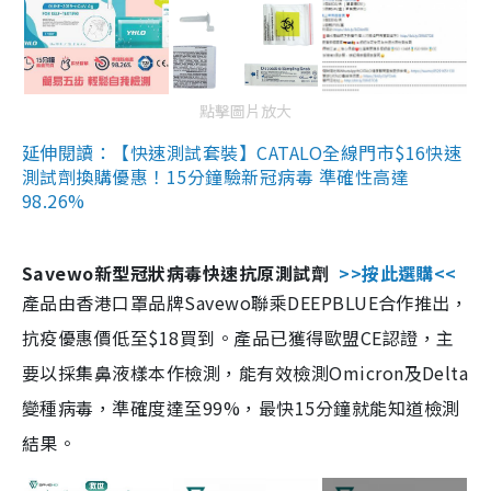
點擊圖片放大
延伸閱讀：【快速測試套裝】CATALO全線門市$16快速
測試劑換購優惠！15分鐘驗新冠病毒 準確性高達
98.26%
Savewo新型冠狀病毒快速抗原測試劑
>>按此選購<<
產品由香港口罩品牌Savewo聯乘DEEPBLUE合作推出，
抗疫優惠價低至$18買到。產品已獲得歐盟CE認證，主
要以採集鼻液樣本作檢測，能有效檢測Omicron及Delta
變種病毒，準確度達至99%，最快15分鐘就能知道檢測
結果。