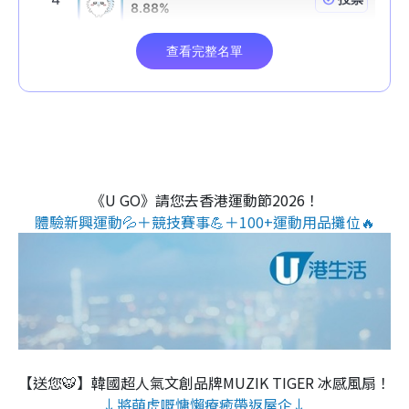
《U GO》請您去香港運動節2026！
體驗新興運動💦＋競技賽事💪＋100+運動用品攤位🔥
【送您🐯】韓國超人氣文創品牌MUZIK TIGER 冰感風扇！
↓將萌虎嘅慵懶療癒帶返屋企↓