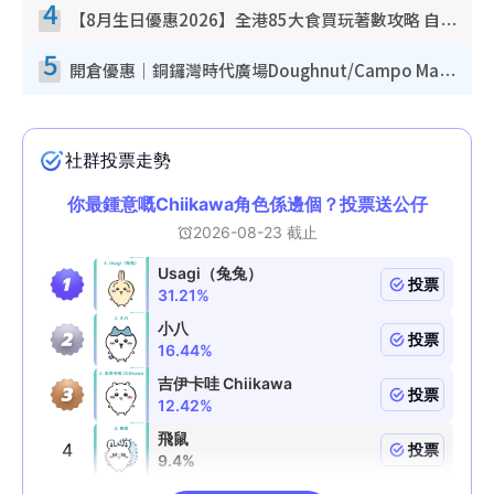
4
【8月生日優惠2026】全港85大食買玩著數攻略 自助餐/火鍋放題同行免費＋誠品/DONKI送現金券
5
開倉優惠｜銅鑼灣時代廣場Doughnut/Campo Marzio開倉低至1折！背囊、書包、手袋劈價$200起