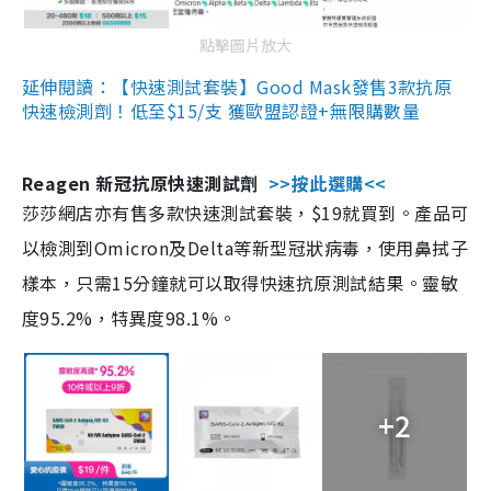
點擊圖片放大
延伸閱讀：【快速測試套裝】Good Mask發售3款抗原
快速檢測劑！低至$15/支 獲歐盟認證+無限購數量
Reagen 新冠抗原快速測試劑
>>按此選購<<
莎莎網店亦有售多款快速測試套裝，$19就買到。產品可
以檢測到Omicron及Delta等新型冠狀病毒，使用鼻拭子
樣本，只需15分鐘就可以取得快速抗原測試結果。靈敏
度95.2%，特異度98.1%。
+2