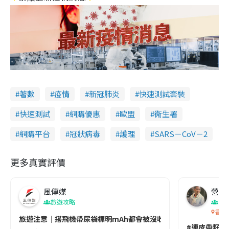
著數
疫情
新冠肺炎
快速測試套裝
快速測試
網購優惠
歐盟
衞生署
網購平台
冠狀病毒
護理
SARS－CoV－2
更多真實評價
風傳媒
營養教
旅遊攻略
生
香港
旅遊注意｜搭飛機帶尿袋標明mAh都會被沒收😱出發前切記檢查「1
#連皮帶籽都