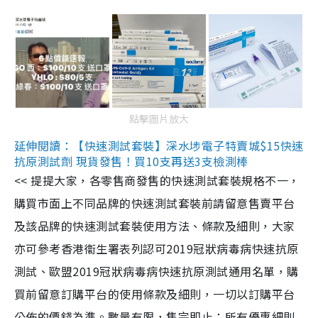
點擊圖片放大
延伸閱讀：【快速測試套裝】深水埗電子特賣城$15快速
抗原測試劑 現貨發售！買10支再送3支檢測棒
<< 提提大家，各零售商發售的快速測試套裝規格不一，
購買市面上不同品牌的快速測試套裝前請留意售賣平台
及該品牌的快速測試套裝使用方法、條款及細則，大家
亦可參考香港衞生署表列認可2019冠狀病毒病快速抗原
測試、歐盟2019冠狀病毒病快速抗原測試通用名單，購
買前留意訂購平台的使用條款及細則，一切以訂購平台
公佈的價錢為準。數量有限，售完即止；所有優惠細則