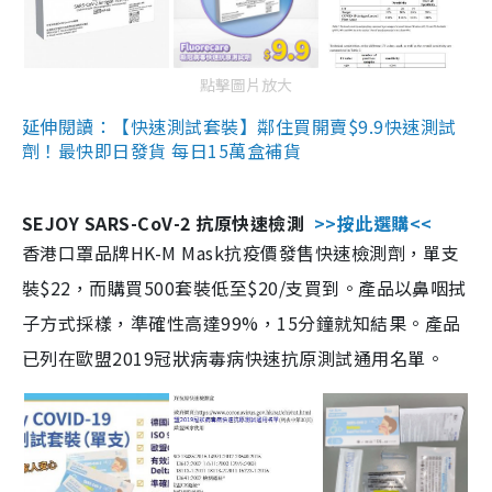
點擊圖片放大
延伸閱讀：【快速測試套裝】鄰住買開賣$9.9快速測試
劑！最快即日發貨 每日15萬盒補貨
SEJOY SARS-CoV-2 抗原快速檢測
>>按此選購<<
香港口罩品牌HK-M Mask抗疫價發售快速檢測劑，單支
裝$22，而購買500套裝低至$20/支買到。產品以鼻咽拭
子方式採樣，準確性高達99%，15分鐘就知結果。產品
已列在歐盟2019冠狀病毒病快速抗原測試通用名單。