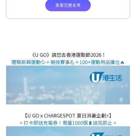
《U GO》請您去香港運動節2026！
體驗新興運動💦＋競技賽事💪＋100+運動用品攤位🔥
【U GO x CHARGESPOT 夏日消暑企劃⚡】
> 打卡即送充電券！限量1000張🔋送完即止 <