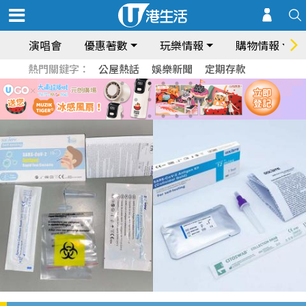
演唱會
優惠著數
玩樂情報
購物情報
熱門關鍵字：
公屋熱話
娛樂新聞
定期存款