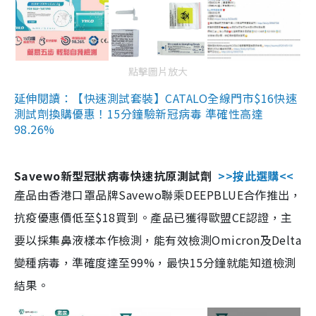
點擊圖片放大
延伸閱讀：【快速測試套裝】CATALO全線門市$16快速
測試劑換購優惠！15分鐘驗新冠病毒 準確性高達
98.26%
Savewo新型冠狀病毒快速抗原測試劑
>>按此選購<<
產品由香港口罩品牌Savewo聯乘DEEPBLUE合作推出，
抗疫優惠價低至$18買到。產品已獲得歐盟CE認證，主
要以採集鼻液樣本作檢測，能有效檢測Omicron及Delta
變種病毒，準確度達至99%，最快15分鐘就能知道檢測
結果。