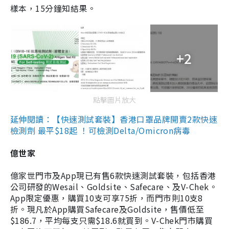
樣本，15分鐘知結果。
+2
點擊圖片放大
延伸閱讀：【快速測試套裝】香港口罩品牌開賣2款快速
檢測劑 最平$18起 ！可檢測Delta/Omicron病毒
億世家
億家世門市及App現已有售6款快速測試套裝，包括香港
公司研發的Wesail、Goldsite、Safecare、及V-Chek。
App限定優惠，購買10支可享75折，而門市則10支8
折。現凡於App購買Safecare及Goldsite，售價低至
$186.7，平均每支只需$18.6就買到。V-Chek門市購買