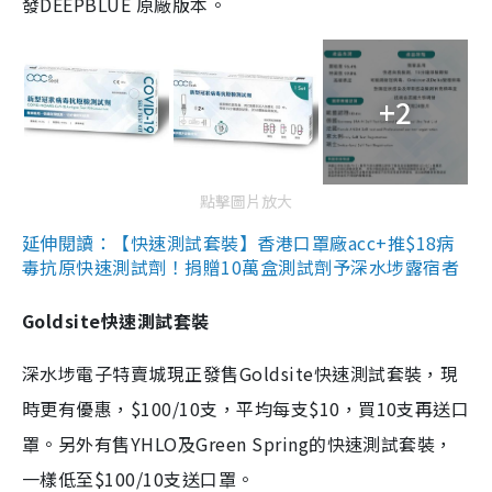
發DEEPBLUE 原廠版本。
+2
點擊圖片放大
延伸閱讀：【快速測試套裝】香港口罩廠acc+推$18病
毒抗原快速測試劑！捐贈10萬盒測試劑予深水埗露宿者
Goldsite快速測試套裝
深水埗電子特賣城現正發售Goldsite快速測試套裝，現
時更有優惠，$100/10支，平均每支$10，買10支再送口
罩。另外有售YHLO及Green Spring的快速測試套裝，
一樣低至$100/10支送口罩。