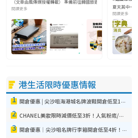
（文章由風傳媒授權轉載） 準備前往韓國旅遊的民眾，近期要特別留
夏天其中一種時
閱讀更多
閱讀更多
港生活限時優惠情報
1
開倉優惠 | 尖沙咀海港城名牌波鞋開倉低至1折！On鞋$899起／Joy&Peace鞋履$98起
2
CHANEL美妝限時減價低至3折！人氣粉底/唇膏/精華液低至$275！COCO香水都有平
3
開倉優惠｜尖沙咀名牌行李箱開倉低至4折！一連5日 American Tourister/ace./Hallmark $200起！