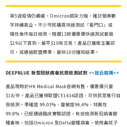
第5波疫情仍嚴峻，Omicron感染力強，確診個案數
字持續高企。不少市民購買快速測試「看門口」或
陽性後作每日檢測。精選13款優惠價快速測試套裝
$19以下買到，最平$10有交易！產品已獲衛生署認
可，或通過歐盟標準，最快10分鐘知結果。
DEEPBLUE 新型冠狀病毒抗原檢測試劑
>>按此選購<<
產品現時於HK Medical Mask官網有售，優惠價只要
$18/件。產品已獲得歐盟CE1434認證，可供民眾進行自
我檢測。準確度 99.03%、靈敏度96.4%、特異性
99.8%，已經通過臨床實驗認證，有效檢測新冠病毒變
種毒株，包括Omicron 及Delta變種病毒。使用鼻拭子