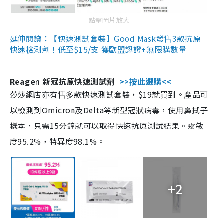
點擊圖片放大
延伸閱讀：【快速測試套裝】Good Mask發售3款抗原
快速檢測劑！低至$15/支 獲歐盟認證+無限購數量
Reagen 新冠抗原快速測試劑
>>按此選購<<
莎莎網店亦有售多款快速測試套裝，$19就買到。產品可
以檢測到Omicron及Delta等新型冠狀病毒，使用鼻拭子
樣本，只需15分鐘就可以取得快速抗原測試結果。靈敏
度95.2%，特異度98.1%。
+2