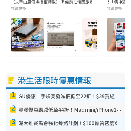
（文章由風傳媒授權轉載） 準備前往韓國旅遊的民眾，近期要特別留
💊 ｢精神返
閱讀更多
閱讀更多
港生活限時優惠情報
1
GU優惠｜手袋突發減價低至22折！$39買經典波士頓包/餃子袋！飾物同步減價$29起！
2
豐澤優惠勁減低至44折！Mac mini/iPhone17Pro大減價！廚房家電$220起
3
港大推賽馬會強化骨骼計劃！$100骨質密度X光檢查 完成免費運動訓練送超市禮券！附參加資格