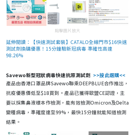
點擊圖片放大
延伸閱讀：【快速測試套裝】CATALO全線門市$16快速
測試劑換購優惠！15分鐘驗新冠病毒 準確性高達
98.26%
Savewo新型冠狀病毒快速抗原測試劑
>>按此選購<<
產品由香港口罩品牌Savewo聯乘DEEPBLUE合作推出，
抗疫優惠價低至$18買到。產品已獲得歐盟CE認證，主
要以採集鼻液樣本作檢測，能有效檢測Omicron及Delta
變種病毒，準確度達至99%，最快15分鐘就能知道檢測
結果。