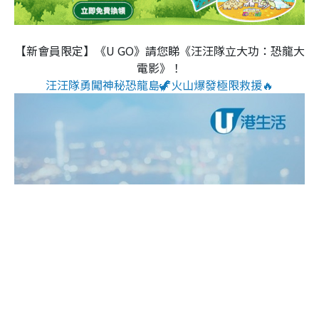
【新會員限定】《U GO》請您睇《汪汪隊立大功：恐龍大
電影》！
汪汪隊勇闖神秘恐龍島🦖火山爆發極限救援🔥