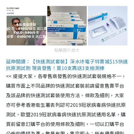
點擊圖片放大
延伸閱讀：【快速測試套裝】深水埗電子特賣城$15快速
抗原測試劑 現貨發售！買10支再送3支檢測棒
<< 提提大家，各零售商發售的快速測試套裝規格不一，
購買市面上不同品牌的快速測試套裝前請留意售賣平台
及該品牌的快速測試套裝使用方法、條款及細則，大家
亦可參考香港衞生署表列認可2019冠狀病毒病快速抗原
測試、歐盟2019冠狀病毒病快速抗原測試通用名單，購
買前留意訂購平台的使用條款及細則，一切以訂購平台
公佈的價錢為準。數量有限，售完即止；所有優惠細則