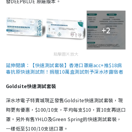
發DEEPBLUE 原廠版本。
+2
點擊圖片放大
延伸閱讀：【快速測試套裝】香港口罩廠acc+推$18病
毒抗原快速測試劑！捐贈10萬盒測試劑予深水埗露宿者
Goldsite快速測試套裝
深水埗電子特賣城現正發售Goldsite快速測試套裝，現
時更有優惠，$100/10支，平均每支$10，買10支再送口
罩。另外有售YHLO及Green Spring的快速測試套裝，
一樣低至$100/10支送口罩。