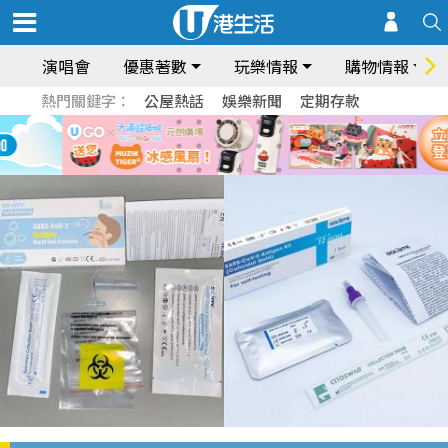
演唱會
優惠著數
玩樂情報
購物情報
熱門關鍵字：
公屋熱話
娛樂新聞
定期存款