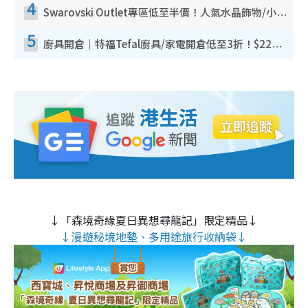
4
Swarovski Outlet專區低至半價！人氣水晶飾物/小擺設$138起！迪士尼款/水晶高跟鞋都有平
5
廚具開倉｜特福Tefal廚具/家電開倉低至3折！$220起買平底鍋/炒鑊/湯煲！電飯煲/吸塵機/燙斗$418起
↓「森境奇緣夏日異想尋龍記」限定精品↓
↓漫遊秘境地墊、多用途旅行收納袋↓