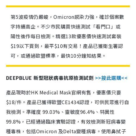
第5波疫情仍嚴峻，Omicron感染力強，確診個案數
字持續高企。不少市民購買快速測試「看門口」或
陽性後作每日檢測。精選13款優惠價快速測試套裝
$19以下買到，最平$10有交易！產品已獲衛生署認
可，或通過歐盟標準，最快10分鐘知結果。
DEEPBLUE 新型冠狀病毒抗原檢測試劑
>>按此選購<<
產品現時於HK Medical Mask官網有售，優惠價只要
$18/件。產品已獲得歐盟CE1434認證，可供民眾進行自
我檢測。準確度 99.03%、靈敏度96.4%、特異性
99.8%，已經通過臨床實驗認證，有效檢測新冠病毒變
種毒株，包括Omicron 及Delta變種病毒。使用鼻拭子