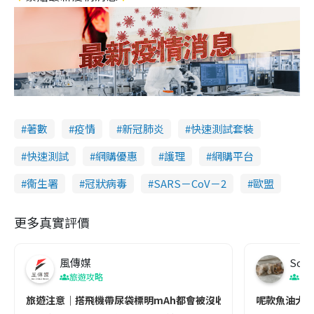
著數
疫情
新冠肺炎
快速測試套裝
快速測試
網購優惠
護理
網購平台
衞生署
冠狀病毒
SARS－CoV－2
歐盟
更多真實評價
風傳媒
Soul
旅遊攻略
生
旅遊注意｜搭飛機帶尿袋標明mAh都會被沒收😱出發前切記檢查「1
呢款魚油大家