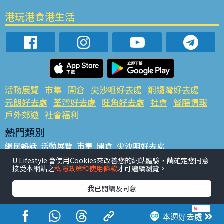
港玩港食港生活
活動展覽
市集
開倉
尖沙咀好去處
銅鑼灣好去處
元朗好去處
荃灣好去處
旺角好去處
社會
餐廳情報
戶外郊遊
社會福利
熱門類別
網民熱話
活動展覽
市集
開倉
尖沙咀好去處
銅鑼灣好去處
元朗好去處
荃灣好去處
旺角好去處
社會
U Lifestyle 會使用Cookies來改善您的網站體驗，請確定您同意
接受本網站之
私隱政策和使用條款
才可繼續瀏覽。
餐廳情報
戶外郊遊
熱門標籤
我已閱讀及同意
#UGO搵好去處
#人氣活動推介
#美食社群熱話
#親子玩樂好去處
#ULifestyle應用程式
#限時搶
本週好去處