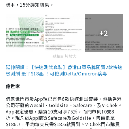
樣本，15分鐘知結果。
+2
點擊圖片放大
延伸閱讀：【快速測試套裝】香港口罩品牌開賣2款快速
檢測劑 最平$18起 ！可檢測Delta/Omicron病毒
億世家
億家世門市及App現已有售6款快速測試套裝，包括香港
公司研發的Wesail、Goldsite、Safecare、及V-Chek。
App限定優惠，購買10支可享75折，而門市則10支8
折。現凡於App購買Safecare及Goldsite，售價低至
$186.7，平均每支只需$18.6就買到。V-Chek門市購買