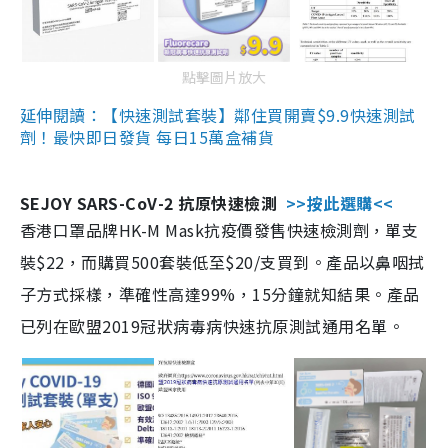
點擊圖片放大
延伸閱讀：【快速測試套裝】鄰住買開賣$9.9快速測試
劑！最快即日發貨 每日15萬盒補貨
SEJOY SARS-CoV-2 抗原快速檢測
>>按此選購<<
香港口罩品牌HK-M Mask抗疫價發售快速檢測劑，單支
裝$22，而購買500套裝低至$20/支買到。產品以鼻咽拭
子方式採樣，準確性高達99%，15分鐘就知結果。產品
已列在歐盟2019冠狀病毒病快速抗原測試通用名單。