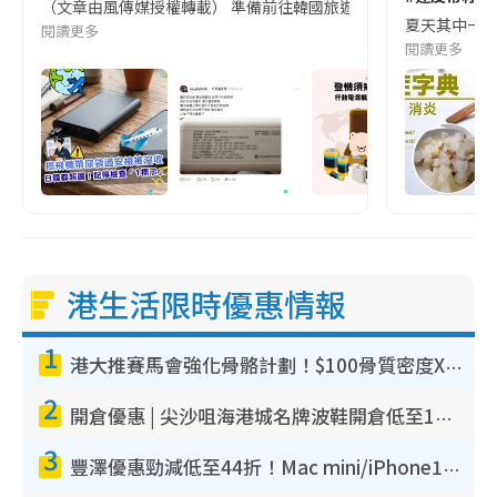
（文章由風傳媒授權轉載） 準備前往韓國旅遊的民眾，近期要特別留
夏天其中一種時
閱讀更多
閱讀更多
港生活限時優惠情報
1
港大推賽馬會強化骨骼計劃！$100骨質密度X光檢查 完成免費運動訓練送超市禮券！附參加資格
2
開倉優惠 | 尖沙咀海港城名牌波鞋開倉低至1折！On鞋$899起／Joy&Peace鞋履$98起
3
豐澤優惠勁減低至44折！Mac mini/iPhone17Pro大減價！廚房家電$220起