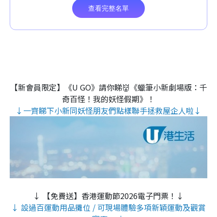
【新會員限定】《U GO》請你睇👹《蠟筆小新劇場版：千
奇百怪！我的妖怪假期》！
↓一齊睇下小新同妖怪朋友們點樣聯手拯救屋企人啦↓
↓ 【免費送】香港運動節2026電子門票！↓
↓ 設過百運動用品攤位 / 可現場體驗多項新穎運動及觀賞