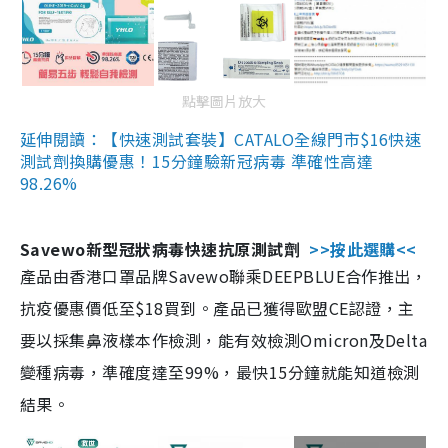
點擊圖片放大
延伸閱讀：【快速測試套裝】CATALO全線門市$16快速
測試劑換購優惠！15分鐘驗新冠病毒 準確性高達
98.26%
Savewo新型冠狀病毒快速抗原測試劑
>>按此選購<<
產品由香港口罩品牌Savewo聯乘DEEPBLUE合作推出，
抗疫優惠價低至$18買到。產品已獲得歐盟CE認證，主
要以採集鼻液樣本作檢測，能有效檢測Omicron及Delta
變種病毒，準確度達至99%，最快15分鐘就能知道檢測
結果。