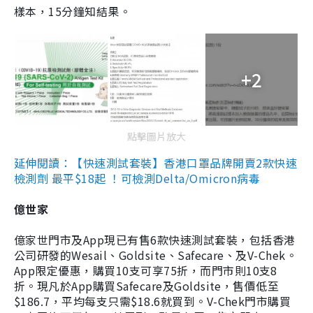
樣本，15分鐘知結果。
+2
點擊圖片放大
延伸閱讀：【快速測試套裝】香港口罩品牌開賣2款快速
檢測劑 最平$18起 ！可檢測Delta/Omicron病毒
億世家
億家世門市及App現已有售6款快速測試套裝，包括香港
公司研發的Wesail、Goldsite、Safecare、及V-Chek。
App限定優惠，購買10支可享75折，而門市則10支8
折。現凡於App購買Safecare及Goldsite，售價低至
$186.7，平均每支只需$18.6就買到。V-Chek門市購買