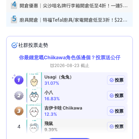
4
開倉優惠｜尖沙咀名牌行李箱開倉低至4折！一連5日 American Tourister/ace./Hallmark $200起！
5
廚具開倉｜特福Tefal廚具/家電開倉低至3折！$220起買平底鍋/炒鑊/湯煲！電飯煲/吸塵機/燙斗$418起