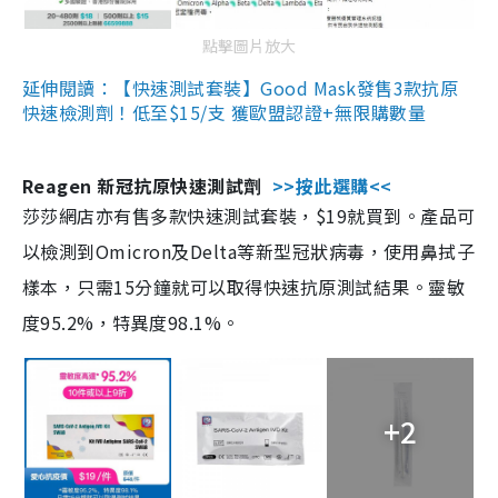
點擊圖片放大
延伸閱讀：【快速測試套裝】Good Mask發售3款抗原
快速檢測劑！低至$15/支 獲歐盟認證+無限購數量
Reagen 新冠抗原快速測試劑
>>按此選購<<
莎莎網店亦有售多款快速測試套裝，$19就買到。產品可
以檢測到Omicron及Delta等新型冠狀病毒，使用鼻拭子
樣本，只需15分鐘就可以取得快速抗原測試結果。靈敏
度95.2%，特異度98.1%。
+2