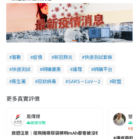
著數
疫情
新冠肺炎
快速測試套裝
快速測試
網購優惠
護理
網購平台
衞生署
冠狀病毒
SARS－CoV－2
歐盟
更多真實評價
風傳媒
營養教
旅遊攻略
生
香港
旅遊注意｜搭飛機帶尿袋標明mAh都會被沒收😱出發前切記檢查「1
#連皮帶籽都