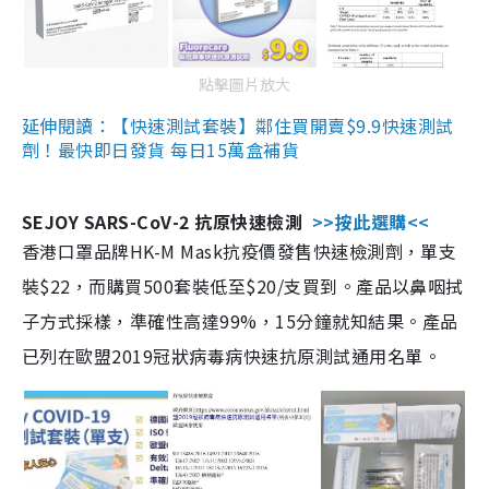
點擊圖片放大
延伸閱讀：【快速測試套裝】鄰住買開賣$9.9快速測試
劑！最快即日發貨 每日15萬盒補貨
SEJOY SARS-CoV-2 抗原快速檢測
>>按此選購<<
香港口罩品牌HK-M Mask抗疫價發售快速檢測劑，單支
裝$22，而購買500套裝低至$20/支買到。產品以鼻咽拭
子方式採樣，準確性高達99%，15分鐘就知結果。產品
已列在歐盟2019冠狀病毒病快速抗原測試通用名單。