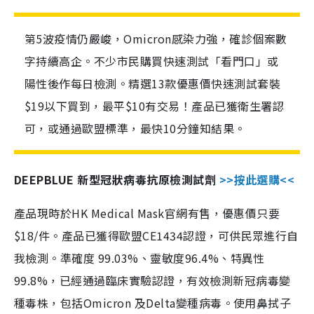
第5波疫情仍嚴峻，Omicron感染力強，確診個案數
字持續高企。不少市民購買快速測試「看門口」或
陽性後作每日檢測。精選13款優惠價快速測試套裝
$19以下買到，最平$10有交易！產品已獲衛生署認
可，或通過歐盟標準，最快10分鐘知結果。
DEEPBLUE 新型冠狀病毒抗原檢測試劑
>>按此選購<<
產品現時於HK Medical Mask官網有售，優惠價只要
$18/件。產品已獲得歐盟CE1434認證，可供民眾進行自
我檢測。準確度 99.03%、靈敏度96.4%、特異性
99.8%，已經通過臨床實驗認證，有效檢測新冠病毒變
種毒株，包括Omicron 及Delta變種病毒。使用鼻拭子