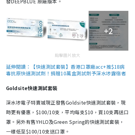
發DEEPBLUE 原廠版本。
+2
點擊圖片放大
延伸閱讀：【快速測試套裝】香港口罩廠acc+推$18病
毒抗原快速測試劑！捐贈10萬盒測試劑予深水埗露宿者
Goldsite快速測試套裝
深水埗電子特賣城現正發售Goldsite快速測試套裝，現
時更有優惠，$100/10支，平均每支$10，買10支再送口
罩。另外有售YHLO及Green Spring的快速測試套裝，
一樣低至$100/10支送口罩。