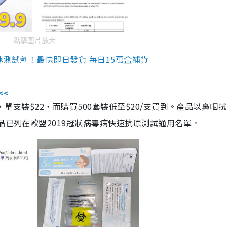
點擊圖片放大
速測試劑！最快即日發貨 每日15萬盒補貨
<<
，單支裝$22，而購買500套裝低至$20/支買到。產品以鼻咽
品已列在歐盟2019冠狀病毒病快速抗原測試通用名單。