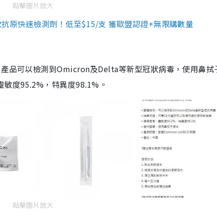
點擊圖片放大
3款抗原快速檢測劑！低至$15/支 獲歐盟認證+無限購數量
品可以檢測到Omicron及Delta等新型冠狀病毒，使用鼻拭
度95.2%，特異度98.1%。
點擊圖片放大