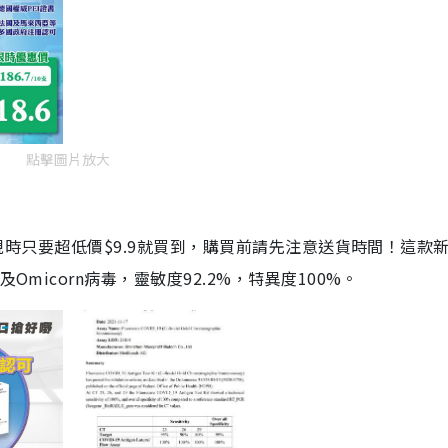
點擊圖片放大
劑，現時只要超低價$9.9就買到，購買前請先注意送貨時間！這款
Omicorn病毒，靈敏度92.2%，特異度100%。