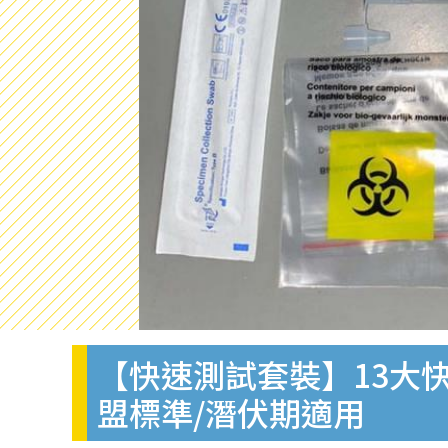
【快速測試套裝】13大快
盟標準/潛伏期適用