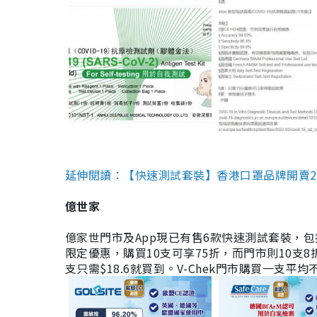
延伸閱讀：【快速測試套裝】香港口罩品牌開賣2款快速
億世家
億家世門市及App現已有售6款快速測試套裝，包括香港公司
限定優惠，購買10支可享75折，而門市則10支8折。現
支只需$18.6就買到。V-Chek門市購買一支平