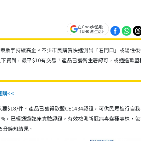
在Google追蹤
《UHK 港生活》
診個案數字持續高企。不少市民購買快速測試「看門口」或陽性後
以下買到，最平$10有交易！產品已獲衛生署認可，或通過歐盟
選購<<
惠價只要$18/件。產品已獲得歐盟CE1434認證，可供民眾進行自
性99.8%，已經通過臨床實驗認證，有效檢測新冠病毒變種毒株，
，15分鐘知結果。