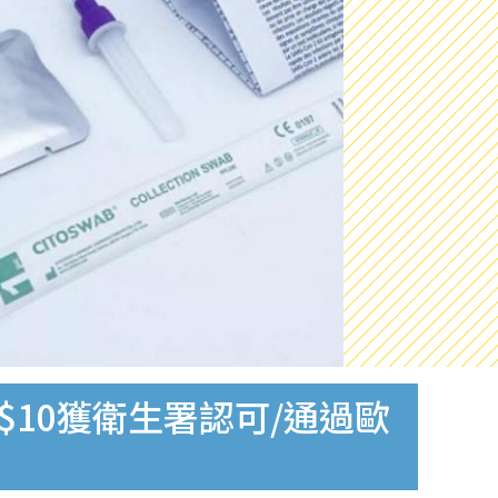
$10獲衛生署認可/通過歐