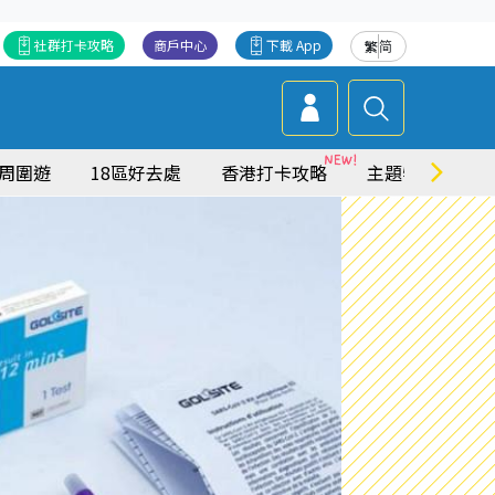
社群打卡攻略
商戶中心
下載 App
繁
简
周圍遊
18區好去處
香港打卡攻略
主題特集