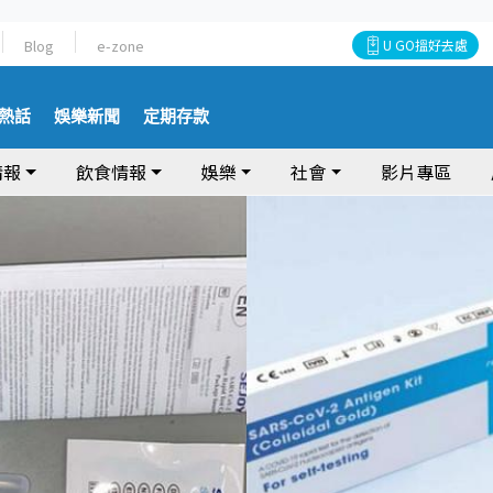
Blog
e-zone
U GO搵好去處
熱話
娛樂新聞
定期存款
情報
飲食情報
娛樂
社會
影片專區