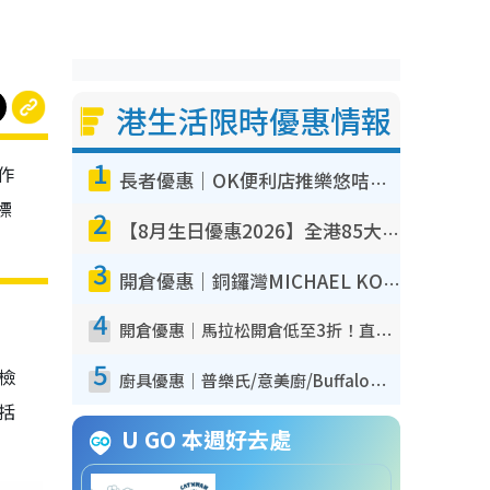
港生活限時優惠情報
1
作
長者優惠｜OK便利店推樂悠咭優惠！買麵包/牛奶/保健品拍卡即減
標
2
【8月生日優惠2026】全港85大食買玩著數攻略 自助餐/火鍋放題同行免費＋誠品/DONKI送現金券
3
開倉優惠｜銅鑼灣MICHAEL KORS開倉低至17折！直擊$500起買手袋/銀包/鞋款 必買經典Jet Set系列
4
開倉優惠｜馬拉松開倉低至3折！直擊$99起買adidas／New Balance／Puma鞋款 STANLEY保溫杯劈價至$119起
5
我檢
廚具優惠｜普樂氏/意美廚/Buffalo廚具低至3折！$89起買煎鍋／炒鑊／個人鍋 同場小家電激減至$99起
包括
U GO 本週好去處