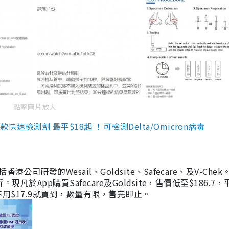
點擊圖片放大
檢測劑 最平$18起 ！可檢測Delta/Omicron病毒
研發的Wesail、Goldsite、Safecare、及V-Chek。
凡於App購買Safecare及Goldsite，售價低至$186.7
均不用$17.9就買到，數量有限，售完即止。