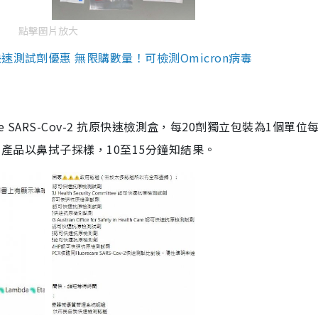
點擊圖片放大
測試劑優惠 無限購數量！可檢測Omicron病毒
are SARS-Cov-2 抗原快速檢測盒，每20劑獨立包裝為1個單位
5。產品以鼻拭子採樣，10至15分鐘知結果。