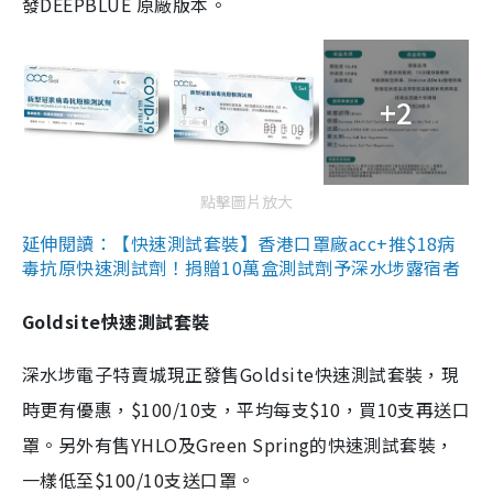
發DEEPBLUE 原廠版本。
+2
點擊圖片放大
延伸閱讀：【快速測試套裝】香港口罩廠acc+推$18病
毒抗原快速測試劑！捐贈10萬盒測試劑予深水埗露宿者
Goldsite快速測試套裝
深水埗電子特賣城現正發售Goldsite快速測試套裝，現
時更有優惠，$100/10支，平均每支$10，買10支再送口
罩。另外有售YHLO及Green Spring的快速測試套裝，
一樣低至$100/10支送口罩。