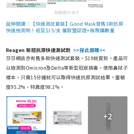
點擊圖片放大
延伸閱讀：【快速測試套裝】Good Mask發售3款抗原
快速檢測劑！低至$15/支 獲歐盟認證+無限購數量
Reagen 新冠抗原快速測試劑
>>按此選購<<
莎莎網店亦有售多款快速測試套裝，$19就買到。產品可
以檢測到Omicron及Delta等新型冠狀病毒，使用鼻拭子
樣本，只需15分鐘就可以取得快速抗原測試結果。靈敏
度95.2%，特異度98.1%。
+2