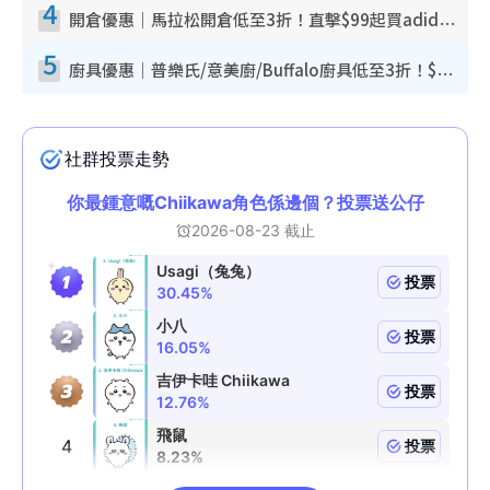
4
開倉優惠｜馬拉松開倉低至3折！直擊$99起買adidas／New Balance／Puma鞋款 STANLEY保溫杯劈價至$119起
5
廚具優惠｜普樂氏/意美廚/Buffalo廚具低至3折！$89起買煎鍋／炒鑊／個人鍋 同場小家電激減至$99起