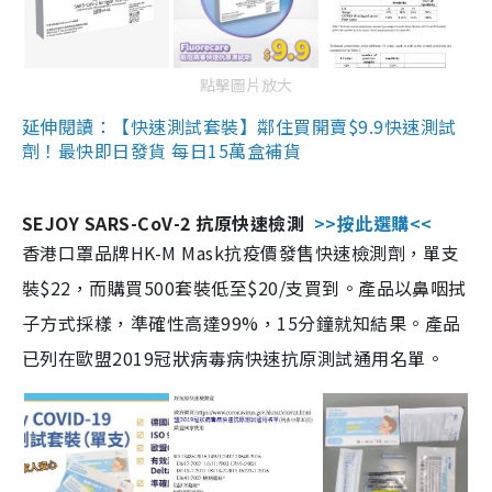
點擊圖片放大
延伸閱讀：【快速測試套裝】鄰住買開賣$9.9快速測試
劑！最快即日發貨 每日15萬盒補貨
SEJOY SARS-CoV-2 抗原快速檢測
>>按此選購<<
香港口罩品牌HK-M Mask抗疫價發售快速檢測劑，單支
裝$22，而購買500套裝低至$20/支買到。產品以鼻咽拭
子方式採樣，準確性高達99%，15分鐘就知結果。產品
已列在歐盟2019冠狀病毒病快速抗原測試通用名單。