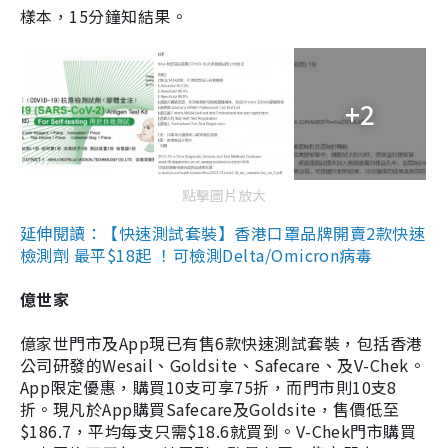
樣本，15分鐘知結果。
+2
點擊圖片放大
延伸閱讀：【快速測試套裝】香港口罩品牌開賣2款快速
檢測劑 最平$18起 ！可檢測Delta/Omicron病毒
億世家
億家世門市及App現已有售6款快速測試套裝，包括香港
公司研發的Wesail、Goldsite、Safecare、及V-Chek。
App限定優惠，購買10支可享75折，而門市則10支8
折。現凡於App購買Safecare及Goldsite，售價低至
$186.7，平均每支只需$18.6就買到。V-Chek門市購買