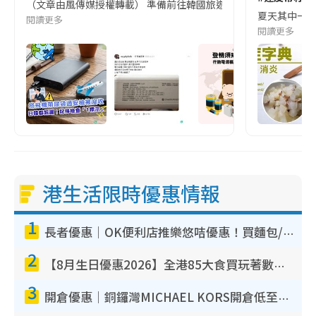
（文章由風傳媒授權轉載） 準備前往韓國旅遊的民眾，近期要特別留
夏天其中一種時
閱讀更多
閱讀更多
港生活限時優惠情報
1
長者優惠｜OK便利店推樂悠咭優惠！買麵包/牛奶/保健品拍卡即減
2
【8月生日優惠2026】全港85大食買玩著數攻略 自助餐/火鍋放題同行免費＋誠品/DONKI送現金券
3
開倉優惠｜銅鑼灣MICHAEL KORS開倉低至17折！直擊$500起買手袋/銀包/鞋款 必買經典Jet Set系列