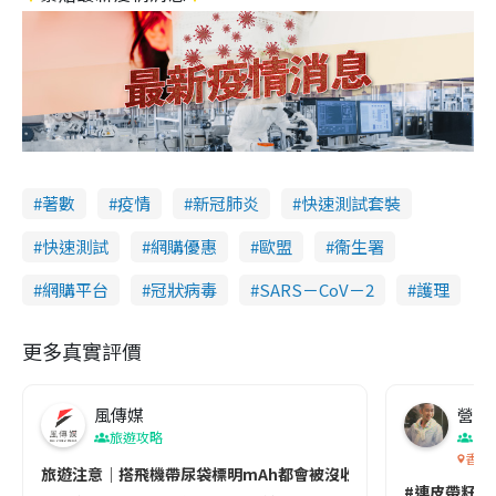
著數
疫情
新冠肺炎
快速測試套裝
快速測試
網購優惠
歐盟
衞生署
網購平台
冠狀病毒
SARS－CoV－2
護理
更多真實評價
風傳媒
營養教
旅遊攻略
生
香港
旅遊注意｜搭飛機帶尿袋標明mAh都會被沒收😱出發前切記檢查「1
#連皮帶籽都