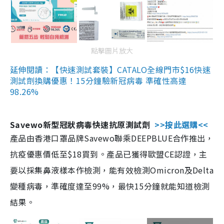
點擊圖片放大
延伸閱讀：【快速測試套裝】CATALO全線門市$16快速
測試劑換購優惠！15分鐘驗新冠病毒 準確性高達
98.26%
Savewo新型冠狀病毒快速抗原測試劑
>>按此選購<<
產品由香港口罩品牌Savewo聯乘DEEPBLUE合作推出，
抗疫優惠價低至$18買到。產品已獲得歐盟CE認證，主
要以採集鼻液樣本作檢測，能有效檢測Omicron及Delta
變種病毒，準確度達至99%，最快15分鐘就能知道檢測
結果。