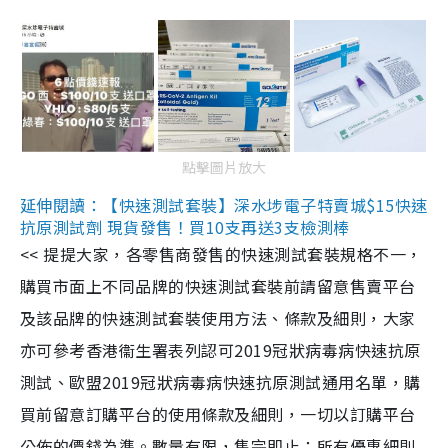
點擊圖片放大
延伸閱讀：【快速測試套裝】深水埗電子特賣城$15快速
抗原測試劑 現貨發售！買10支再送3支檢測棒
<< 提提大家，各零售商發售的快速測試套裝規格不一，
購買市面上不同品牌的快速測試套裝前請留意售賣平台
及該品牌的快速測試套裝使用方法、條款及細則，大家
亦可參考香港衞生署表列認可2019冠狀病毒病快速抗原
測試、歐盟2019冠狀病毒病快速抗原測試通用名單，購
買前留意訂購平台的使用條款及細則，一切以訂購平台
公佈的價錢為準。數量有限，售完即止；所有優惠細則