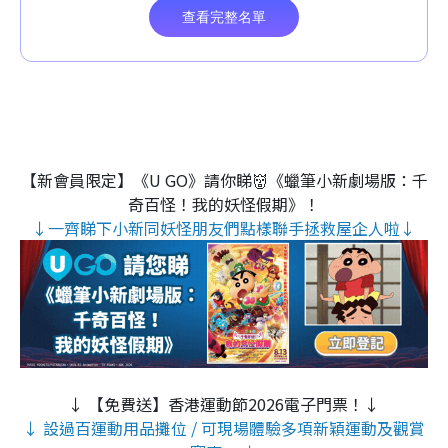
【新會員限定】《U GO》請你睇👹《蠟筆小新劇場版：千
奇百怪！我的妖怪假期》！
↓一齊睇下小新同妖怪朋友們點樣聯手拯救屋企人啦↓
↓ 【免費送】香港運動節2026電子門票！↓
↓ 設過百運動用品攤位 / 可現場體驗多項新穎運動及觀賞