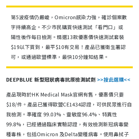
第5波疫情仍嚴峻，Omicron感染力強，確診個案數
字持續高企。不少市民購買快速測試「看門口」或
陽性後作每日檢測。精選13款優惠價快速測試套裝
$19以下買到，最平$10有交易！產品已獲衛生署認
可，或通過歐盟標準，最快10分鐘知結果。
DEEPBLUE 新型冠狀病毒抗原檢測試劑
>>按此選購<<
產品現時於HK Medical Mask官網有售，優惠價只要
$18/件。產品已獲得歐盟CE1434認證，可供民眾進行自
我檢測。準確度 99.03%、靈敏度96.4%、特異性
99.8%，已經通過臨床實驗認證，有效檢測新冠病毒變
種毒株，包括Omicron 及Delta變種病毒。使用鼻拭子