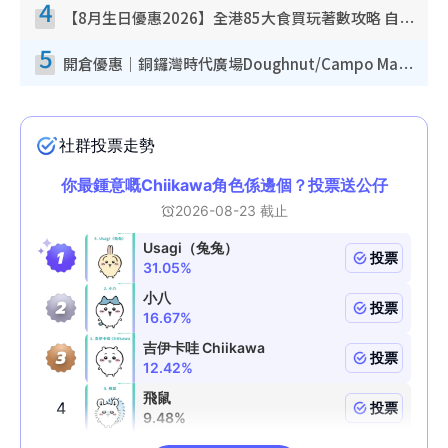
4
【8月生日優惠2026】全港85大食買玩著數攻略 自助餐/火鍋放題同行免費＋誠品/DONKI送現金券
5
開倉優惠｜銅鑼灣時代廣場Doughnut/Campo Marzio開倉低至1折！背囊、書包、手袋劈價$200起