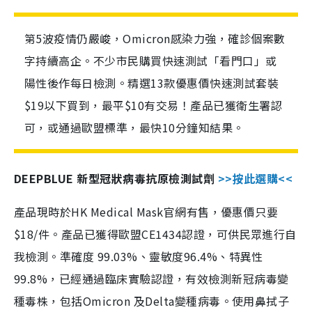
第5波疫情仍嚴峻，Omicron感染力強，確診個案數
字持續高企。不少市民購買快速測試「看門口」或
陽性後作每日檢測。精選13款優惠價快速測試套裝
$19以下買到，最平$10有交易！產品已獲衛生署認
可，或通過歐盟標準，最快10分鐘知結果。
DEEPBLUE 新型冠狀病毒抗原檢測試劑
>>按此選購<<
產品現時於HK Medical Mask官網有售，優惠價只要
$18/件。產品已獲得歐盟CE1434認證，可供民眾進行自
我檢測。準確度 99.03%、靈敏度96.4%、特異性
99.8%，已經通過臨床實驗認證，有效檢測新冠病毒變
種毒株，包括Omicron 及Delta變種病毒。使用鼻拭子