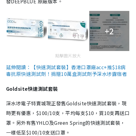
發DEEPBLUE 原廠版本。
+2
點擊圖片放大
延伸閱讀：【快速測試套裝】香港口罩廠acc+推$18病
毒抗原快速測試劑！捐贈10萬盒測試劑予深水埗露宿者
Goldsite快速測試套裝
深水埗電子特賣城現正發售Goldsite快速測試套裝，現
時更有優惠，$100/10支，平均每支$10，買10支再送口
罩。另外有售YHLO及Green Spring的快速測試套裝，
一樣低至$100/10支送口罩。