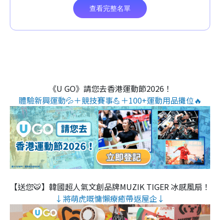
《U GO》請您去香港運動節2026！
體驗新興運動💦＋競技賽事💪＋100+運動用品攤位🔥
【送您🐯】韓國超人氣文創品牌MUZIK TIGER 冰感風扇！
↓將萌虎嘅慵懶療癒帶返屋企↓