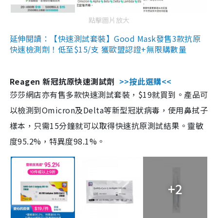
點擊圖片放大
延伸閱讀：【快速測試套裝】Good Mask發售3款抗原
快速檢測劑！低至$15/支 獲歐盟認證+無限購數量
Reagen 新冠抗原快速測試劑
>>按此選購<<
莎莎網店亦有售多款快速測試套裝，$19就買到。產品可
以檢測到Omicron及Delta等新型冠狀病毒，使用鼻拭子
樣本，只需15分鐘就可以取得快速抗原測試結果。靈敏
度95.2%，特異度98.1%。
+2