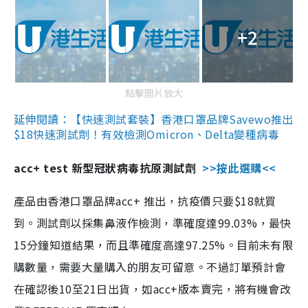
+2
點擊圖片放大
延伸閱讀：【快速測試套裝】香港口罩品牌Savewo推出
$18快速測試劑！有效檢測Omicron、Delta變種病毒
acc+ test 新型冠狀病毒抗原測試劑
>>按此選購<<
產品由香港口罩品牌acc+ 推出，抗疫價只要$18就買
到。測試劑以採集鼻液作檢測，準確度達99.03%，最快
15分鐘知道結果，而且準確度高達97.25%。目前未有限
購數量，需要大量購入的朋友可留意。不過訂單預計會
在確認後10至21日出貨，如acc+版本賣完，將有機會改