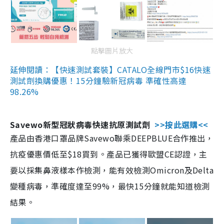
點擊圖片放大
延伸閱讀：【快速測試套裝】CATALO全線門市$16快速
測試劑換購優惠！15分鐘驗新冠病毒 準確性高達
98.26%
Savewo新型冠狀病毒快速抗原測試劑
>>按此選購<<
產品由香港口罩品牌Savewo聯乘DEEPBLUE合作推出，
抗疫優惠價低至$18買到。產品已獲得歐盟CE認證，主
要以採集鼻液樣本作檢測，能有效檢測Omicron及Delta
變種病毒，準確度達至99%，最快15分鐘就能知道檢測
結果。