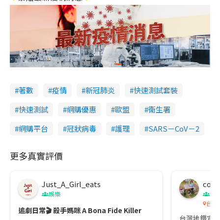
著數
疫情
新冠肺炎
快速測試套裝
快速測試
網購優惠
歐盟
衞生署
網購平台
冠狀病毒
護理
SARS－CoV－2
更多真實評價
Just_A_Girl_eats
co c
娛樂
吹
台灣
追劇日常🎬 殺手媽咪 A Bona Fide Killer
台灣地鐵宣