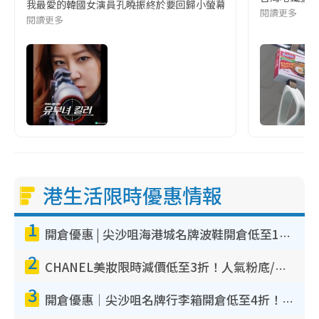
我最愛的韓國女演員孔曉振終於要回歸小螢幕啦!這次的劇本改編自同名
閱讀更多
閱讀更多
港生活限時優惠情報
1
開倉優惠 | 尖沙咀海港城名牌波鞋開倉低至1折！On鞋$899起／Joy&Peace鞋履$98起
2
CHANEL美妝限時減價低至3折！人氣粉底/唇膏/精華液低至$275！COCO香水都有平
3
開倉優惠｜尖沙咀名牌行李箱開倉低至4折！一連5日 American Tourister/ace./Hallmark $200起！