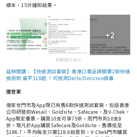
樣本，15分鐘知結果。
+2
點擊圖片放大
延伸閱讀：【快速測試套裝】香港口罩品牌開賣2款快速
檢測劑 最平$18起 ！可檢測Delta/Omicron病毒
億世家
億家世門市及App現已有售6款快速測試套裝，包括香港
公司研發的Wesail、Goldsite、Safecare、及V-Chek。
App限定優惠，購買10支可享75折，而門市則10支8
折。現凡於App購買Safecare及Goldsite，售價低至
$186.7，平均每支只需$18.6就買到。V-Chek門市購買