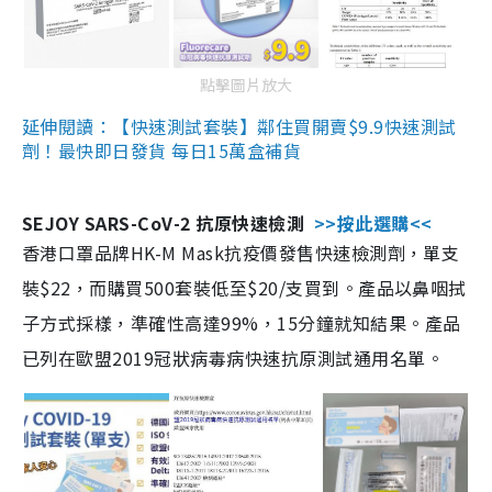
點擊圖片放大
延伸閱讀：【快速測試套裝】鄰住買開賣$9.9快速測試
劑！最快即日發貨 每日15萬盒補貨
SEJOY SARS-CoV-2 抗原快速檢測
>>按此選購<<
香港口罩品牌HK-M Mask抗疫價發售快速檢測劑，單支
裝$22，而購買500套裝低至$20/支買到。產品以鼻咽拭
子方式採樣，準確性高達99%，15分鐘就知結果。產品
已列在歐盟2019冠狀病毒病快速抗原測試通用名單。