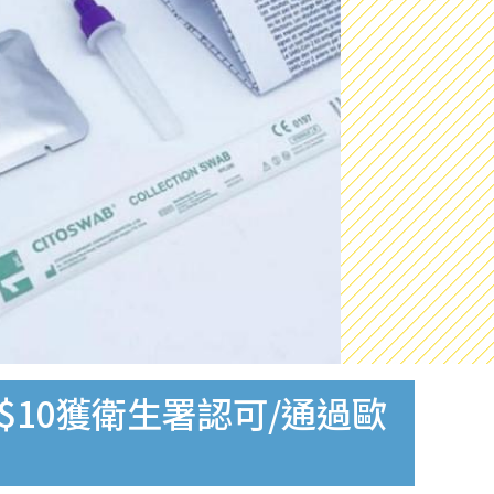
$10獲衛生署認可/通過歐