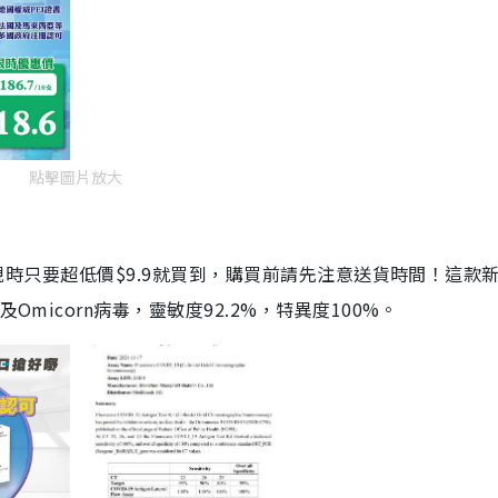
點擊圖片放大
劑，現時只要超低價$9.9就買到，購買前請先注意送貨時間！這款
Omicorn病毒，靈敏度92.2%，特異度100%。