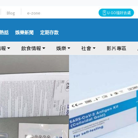
Blog
e-zone
U GO搵好去處
熱話
娛樂新聞
定期存款
情報
飲食情報
娛樂
社會
影片專區