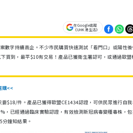
在Google追蹤
《UHK 港生活》
診個案數字持續高企。不少市民購買快速測試「看門口」或陽性後
以下買到，最平$10有交易！產品已獲衛生署認可，或通過歐盟
選購<<
惠價只要$18/件。產品已獲得歐盟CE1434認證，可供民眾進行自
性99.8%，已經通過臨床實驗認證，有效檢測新冠病毒變種毒株，
，15分鐘知結果。