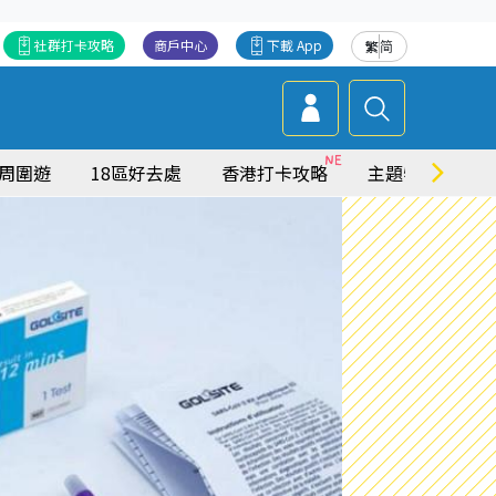
社群打卡攻略
商戶中心
下載 App
繁
简
周圍遊
18區好去處
香港打卡攻略
主題特集