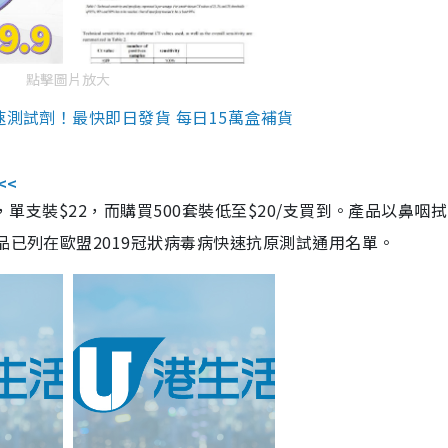
點擊圖片放大
速測試劑！最快即日發貨 每日15萬盒補貨
<<
，單支裝$22，而購買500套裝低至$20/支買到。產品以鼻咽
品已列在歐盟2019冠狀病毒病快速抗原測試通用名單。