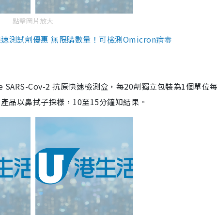
點擊圖片放大
測試劑優惠 無限購數量！可檢測Omicron病毒
are SARS-Cov-2 抗原快速檢測盒，每20劑獨立包裝為1個單位
5。產品以鼻拭子採樣，10至15分鐘知結果。