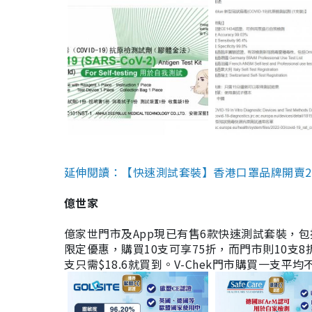
延伸閱讀：【快速測試套裝】香港口罩品牌開賣2款快速
億世家
億家世門市及App現已有售6款快速測試套裝，包括香港公司
限定優惠，購買10支可享75折，而門市則10支8折。現
支只需$18.6就買到。V-Chek門市購買一支平