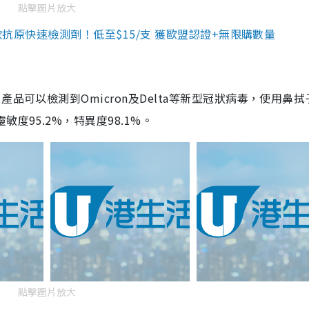
點擊圖片放大
3款抗原快速檢測劑！低至$15/支 獲歐盟認證+無限購數量
品可以檢測到Omicron及Delta等新型冠狀病毒，使用鼻拭
度95.2%，特異度98.1%。
點擊圖片放大