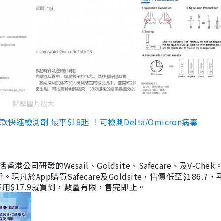
點擊圖片放大
檢測劑 最平$18起 ！可檢測Delta/Omicron病毒
研發的Wesail、Goldsite、Safecare、及V-Chek。
凡於App購買Safecare及Goldsite，售價低至$186.7
均不用$17.9就買到，數量有限，售完即止。