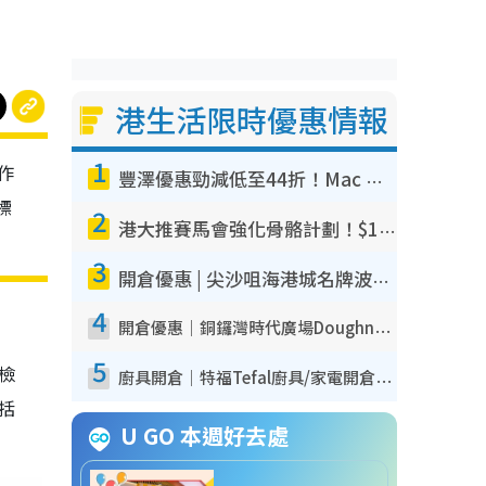
港生活限時優惠情報
1
作
豐澤優惠勁減低至44折！Mac mini/iPhone17Pro大減價！廚房家電$220起
標
2
港大推賽馬會強化骨骼計劃！$100骨質密度X光檢查 完成免費運動訓練送超市禮券！附參加資格
3
開倉優惠 | 尖沙咀海港城名牌波鞋開倉低至1折！On鞋$899起／Joy&Peace鞋履$98起
4
開倉優惠｜銅鑼灣時代廣場Doughnut/Campo Marzio開倉低至1折！背囊、書包、手袋劈價$200起
5
我檢
廚具開倉｜特福Tefal廚具/家電開倉低至3折！$220起買平底鍋/炒鑊/湯煲！電飯煲/吸塵機/燙斗$418起
包括
U GO 本週好去處