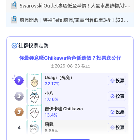
4
Swarovski Outlet專區低至半價！人氣水晶飾物/小擺設$138起！迪士尼款/水晶高跟鞋都有平
5
廚具開倉｜特福Tefal廚具/家電開倉低至3折！$220起買平底鍋/炒鑊/湯煲！電飯煲/吸塵機/燙斗$418起