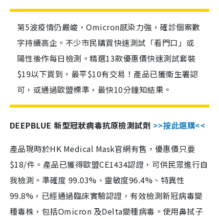
第5波疫情仍嚴峻，Omicron感染力強，確診個案數
字持續高企。不少市民購買快速測試「看門口」或
陽性後作每日檢測。精選13款優惠價快速測試套裝
$19以下買到，最平$10有交易！產品已獲衛生署認
可，或通過歐盟標準，最快10分鐘知結果。
DEEPBLUE 新型冠狀病毒抗原檢測試劑
>>按此選購<<
產品現時於HK Medical Mask官網有售，優惠價只要
$18/件。產品已獲得歐盟CE1434認證，可供民眾進行自
我檢測。準確度 99.03%、靈敏度96.4%、特異性
99.8%，已經通過臨床實驗認證，有效檢測新冠病毒變
種毒株，包括Omicron 及Delta變種病毒。使用鼻拭子