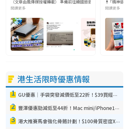
（文章由風傳媒授權轉載） 準備前往韓國旅遊的民眾，近期要特別留
💊 ｢精神返
閱讀更多
閱讀更多
港生活限時優惠情報
1
GU優惠｜手袋突發減價低至22折！$39買經典波士頓包/餃子袋！飾物同步減價$29起！
2
豐澤優惠勁減低至44折！Mac mini/iPhone17Pro大減價！廚房家電$220起
3
港大推賽馬會強化骨骼計劃！$100骨質密度X光檢查 完成免費運動訓練送超市禮券！附參加資格