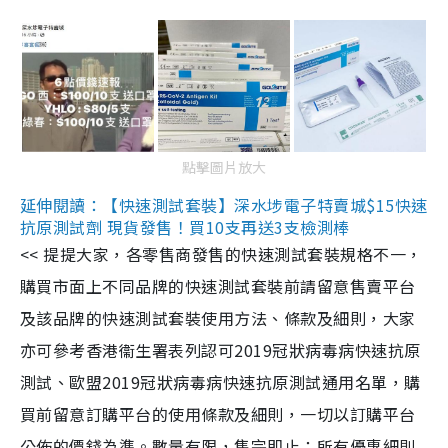
點擊圖片放大
延伸閱讀：【快速測試套裝】深水埗電子特賣城$15快速
抗原測試劑 現貨發售！買10支再送3支檢測棒
<< 提提大家，各零售商發售的快速測試套裝規格不一，
購買市面上不同品牌的快速測試套裝前請留意售賣平台
及該品牌的快速測試套裝使用方法、條款及細則，大家
亦可參考香港衞生署表列認可2019冠狀病毒病快速抗原
測試、歐盟2019冠狀病毒病快速抗原測試通用名單，購
買前留意訂購平台的使用條款及細則，一切以訂購平台
公佈的價錢為準。數量有限，售完即止；所有優惠細則