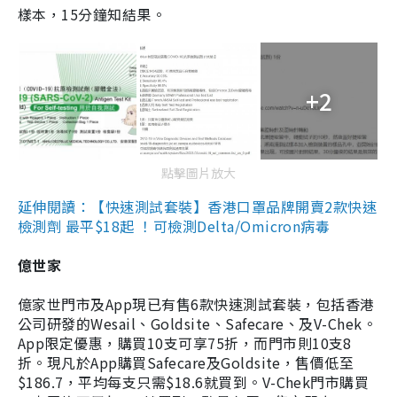
樣本，15分鐘知結果。
+2
點擊圖片放大
延伸閱讀：【快速測試套裝】香港口罩品牌開賣2款快速
檢測劑 最平$18起 ！可檢測Delta/Omicron病毒
億世家
億家世門市及App現已有售6款快速測試套裝，包括香港
公司研發的Wesail、Goldsite、Safecare、及V-Chek。
App限定優惠，購買10支可享75折，而門市則10支8
折。現凡於App購買Safecare及Goldsite，售價低至
$186.7，平均每支只需$18.6就買到。V-Chek門市購買