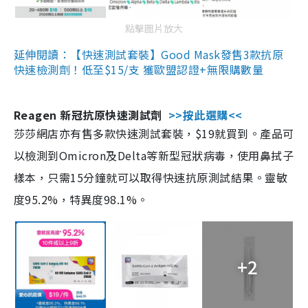
點擊圖片放大
延伸閱讀：【快速測試套裝】Good Mask發售3款抗原
快速檢測劑！低至$15/支 獲歐盟認證+無限購數量
Reagen 新冠抗原快速測試劑
>>按此選購<<
莎莎網店亦有售多款快速測試套裝，$19就買到。產品可
以檢測到Omicron及Delta等新型冠狀病毒，使用鼻拭子
樣本，只需15分鐘就可以取得快速抗原測試結果。靈敏
度95.2%，特異度98.1%。
+2