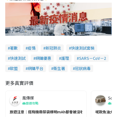
著數
疫情
新冠肺炎
快速測試套裝
快速測試
網購優惠
護理
SARS－CoV－2
歐盟
網購平台
衞生署
冠狀病毒
更多真實評價
風傳媒
Soul
旅遊攻略
生
旅遊注意｜搭飛機帶尿袋標明mAh都會被沒收😱出發前切記檢查「1
呢款魚油大家