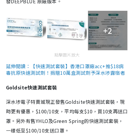
發DEEPBLUE 原廠版本。
+2
點擊圖片放大
延伸閱讀：【快速測試套裝】香港口罩廠acc+推$18病
毒抗原快速測試劑！捐贈10萬盒測試劑予深水埗露宿者
Goldsite快速測試套裝
深水埗電子特賣城現正發售Goldsite快速測試套裝，現
時更有優惠，$100/10支，平均每支$10，買10支再送口
罩。另外有售YHLO及Green Spring的快速測試套裝，
一樣低至$100/10支送口罩。