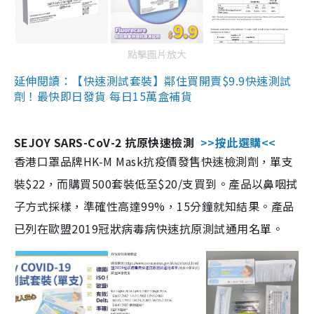
點擊圖片放大
延伸閱讀：【快速測試套裝】鄰住買開賣$9.9快速測試
劑！最快即日發貨 每日15萬盒補貨
SEJOY SARS-CoV-2 抗原快速檢測
>>按此選購<<
香港口罩品牌HK-M Mask抗疫價發售快速檢測劑，單支
裝$22，而購買500套裝低至$20/支買到。產品以鼻咽拭
子方式採樣，準確性高達99%，15分鐘就知結果。產品
已列在歐盟2019冠狀病毒病快速抗原測試通用名單。