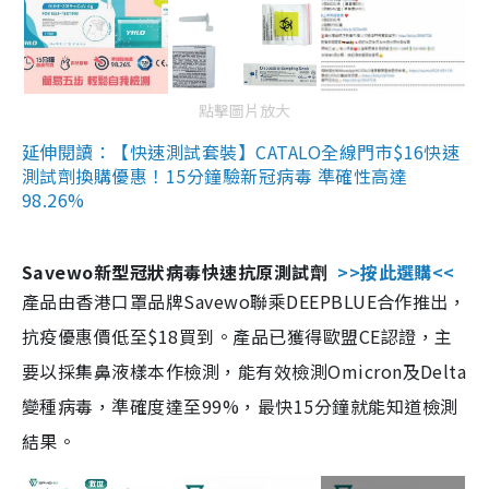
點擊圖片放大
延伸閱讀：【快速測試套裝】CATALO全線門市$16快速
測試劑換購優惠！15分鐘驗新冠病毒 準確性高達
98.26%
Savewo新型冠狀病毒快速抗原測試劑
>>按此選購<<
產品由香港口罩品牌Savewo聯乘DEEPBLUE合作推出，
抗疫優惠價低至$18買到。產品已獲得歐盟CE認證，主
要以採集鼻液樣本作檢測，能有效檢測Omicron及Delta
變種病毒，準確度達至99%，最快15分鐘就能知道檢測
結果。