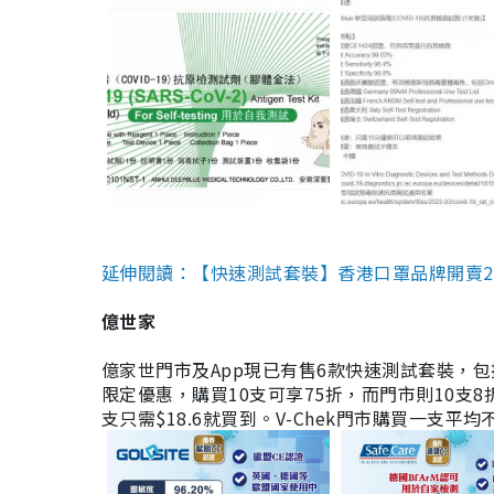
延伸閱讀：【快速測試套裝】香港口罩品牌開賣2款快速
億世家
億家世門市及App現已有售6款快速測試套裝，包括香港公司
限定優惠，購買10支可享75折，而門市則10支8折。現
支只需$18.6就買到。V-Chek門市購買一支平