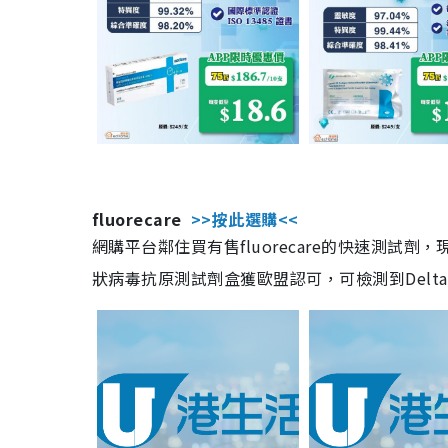
fluorecare
>>按此選購<<
網購平台鄰住買有售fluorecare的快速測試
狀病毒抗原測試劑盒獲歐盟認可，可檢測到Delta及