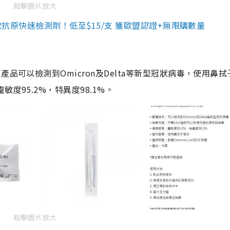
點擊圖片放大
3款抗原快速檢測劑！低至$15/支 獲歐盟認證+無限購數量
品可以檢測到Omicron及Delta等新型冠狀病毒，使用鼻拭
度95.2%，特異度98.1%。
點擊圖片放大