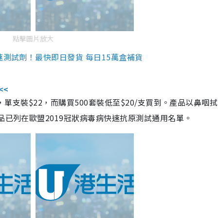
點擊圖片放大
速測試劑！最快即日發貨 每日15萬盒補貨
<<
，單支裝$22，而購買500套裝低至$20/支買到。產品以鼻咽
品已列在歐盟2019冠狀病毒病快速抗原測試通用名單。