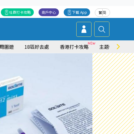
社群打卡攻略
商戶中心
下載 App
繁
简
周圍遊
18區好去處
香港打卡攻略
主題特集