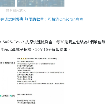
點擊圖片放大
測試劑優惠 無限購數量！可檢測Omicron病毒
are SARS-Cov-2 抗原快速檢測盒，每20劑獨立包裝為1個單位
5。產品以鼻拭子採樣，10至15分鐘知結果。