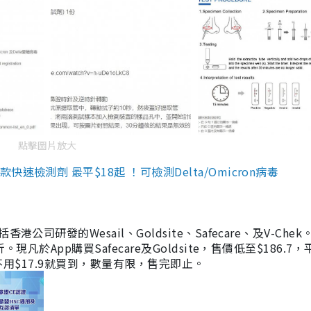
點擊圖片放大
檢測劑 最平$18起 ！可檢測Delta/Omicron病毒
研發的Wesail、Goldsite、Safecare、及V-Chek。
凡於App購買Safecare及Goldsite，售價低至$186.7
均不用$17.9就買到，數量有限，售完即止。