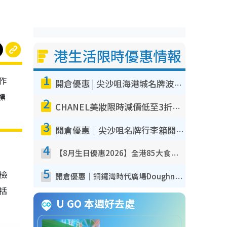
港生活限時優惠情報
1
作
開倉優惠 | 尖沙咀海港城名牌波鞋開倉低至1折！On鞋$899起／Joy&Peace鞋履$98起
標
2
CHANEL美妝限時減價低至3折！人氣粉底/唇膏/精華液低至$275！COCO香水都有平
3
開倉優惠｜尖沙咀名牌行李箱開倉低至4折！一連5日 American Tourister/ace./Hallmark $200起！
4
【8月生日優惠2026】全港85大食買玩著數攻略 自助餐/火鍋放題同行免費＋誠品/DONKI送現金券
5
我檢
開倉優惠｜銅鑼灣時代廣場Doughnut/Campo Marzio開倉低至1折！背囊、書包、手袋劈價$200起
包括
U GO 本週好去處