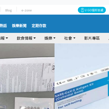
Blog
e-zone
U GO搵好去處
熱話
娛樂新聞
定期存款
情報
飲食情報
娛樂
社會
影片專區