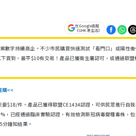
在Google追蹤
《UHK 港生活》
診個案數字持續高企。不少市民購買快速測試「看門口」或陽性後
以下買到，最平$10有交易！產品已獲衛生署認可，或通過歐盟
選購<<
惠價只要$18/件。產品已獲得歐盟CE1434認證，可供民眾進行自
性99.8%，已經通過臨床實驗認證，有效檢測新冠病毒變種毒株，
，15分鐘知結果。