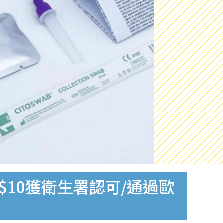
$10獲衛生署認可/通過歐