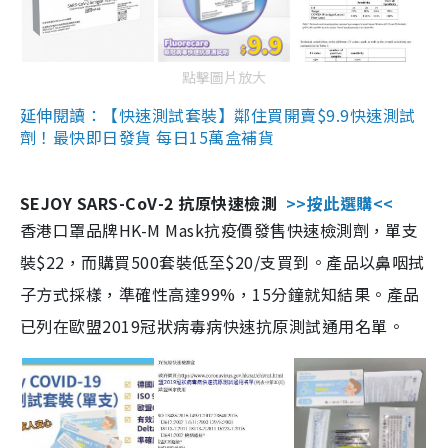
點擊圖片放大
延伸閱讀：【快速測試套裝】鄰住買開賣$9.9快速測試
劑！最快即日發貨 每日15萬盒補貨
SEJOY SARS-CoV-2 抗原快速檢測
>>按此選購<<
香港口罩品牌HK-M Mask抗疫價發售快速檢測劑，單支
裝$22，而購買500套裝低至$20/支買到。產品以鼻咽拭
子方式採樣，準確性高達99%，15分鐘就知結果。產品
已列在歐盟2019冠狀病毒病快速抗原測試通用名單。