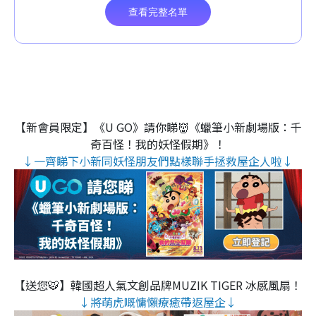
【新會員限定】《U GO》請你睇👹《蠟筆小新劇場版：千
奇百怪！我的妖怪假期》！
↓一齊睇下小新同妖怪朋友們點樣聯手拯救屋企人啦↓
【送您🐯】韓國超人氣文創品牌MUZIK TIGER 冰感風扇！
↓將萌虎嘅慵懶療癒帶返屋企↓