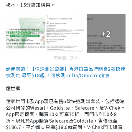
樣本，15分鐘知結果。
+2
點擊圖片放大
延伸閱讀：【快速測試套裝】香港口罩品牌開賣2款快速
檢測劑 最平$18起 ！可檢測Delta/Omicron病毒
億世家
億家世門市及App現已有售6款快速測試套裝，包括香港
公司研發的Wesail、Goldsite、Safecare、及V-Chek。
App限定優惠，購買10支可享75折，而門市則10支8
折。現凡於App購買Safecare及Goldsite，售價低至
$186.7，平均每支只需$18.6就買到。V-Chek門市購買