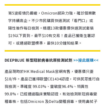
第5波疫情仍嚴峻，Omicron感染力強，確診個案數
字持續高企。不少市民購買快速測試「看門口」或
陽性後作每日檢測。精選13款優惠價快速測試套裝
$19以下買到，最平$10有交易！產品已獲衛生署認
可，或通過歐盟標準，最快10分鐘知結果。
DEEPBLUE 新型冠狀病毒抗原檢測試劑
>>按此選購<<
產品現時於HK Medical Mask官網有售，優惠價只要
$18/件。產品已獲得歐盟CE1434認證，可供民眾進行自
我檢測。準確度 99.03%、靈敏度96.4%、特異性
99.8%，已經通過臨床實驗認證，有效檢測新冠病毒變
種毒株，包括Omicron 及Delta變種病毒。使用鼻拭子