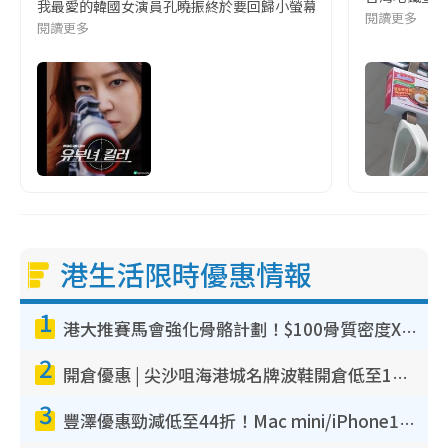
我最愛的韓國女演員孔曉振終於要回歸小螢幕啦!這次的劇本改編自同名
閱讀更多
閱讀更多
港生活限時優惠情報
1
港大推賽馬會強化骨骼計劃！$100骨質密度X光檢查 完成免費運動訓練送超市禮券！附參加資格
2
開倉優惠 | 尖沙咀海港城名牌波鞋開倉低至1折！On鞋$899起／Joy&Peace鞋履$98起
3
豐澤優惠勁減低至44折！Mac mini/iPhone17Pro大減價！廚房家電$220起