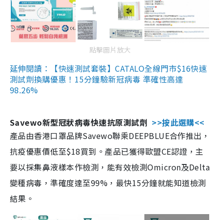
點擊圖片放大
延伸閱讀：【快速測試套裝】CATALO全線門市$16快速
測試劑換購優惠！15分鐘驗新冠病毒 準確性高達
98.26%
Savewo新型冠狀病毒快速抗原測試劑
>>按此選購<<
產品由香港口罩品牌Savewo聯乘DEEPBLUE合作推出，
抗疫優惠價低至$18買到。產品已獲得歐盟CE認證，主
要以採集鼻液樣本作檢測，能有效檢測Omicron及Delta
變種病毒，準確度達至99%，最快15分鐘就能知道檢測
結果。