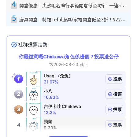
4
開倉優惠｜尖沙咀名牌行李箱開倉低至4折！一連5日 American Tourister/ace./Hallmark $200起！
5
廚具開倉｜特福Tefal廚具/家電開倉低至3折！$220起買平底鍋/炒鑊/湯煲！電飯煲/吸塵機/燙斗$418起