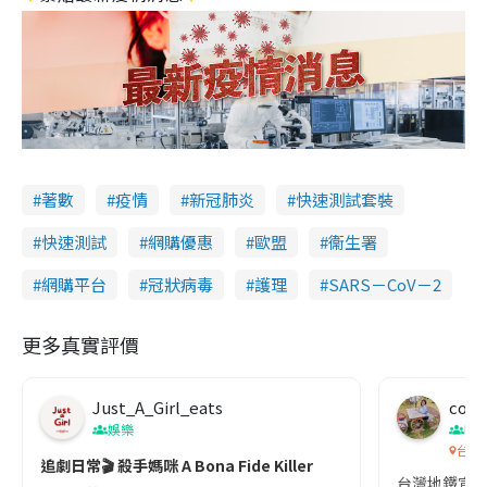
著數
疫情
新冠肺炎
快速測試套裝
快速測試
網購優惠
歐盟
衞生署
網購平台
冠狀病毒
護理
SARS－CoV－2
更多真實評價
Just_A_Girl_eats
co c
娛樂
吹
台灣
追劇日常🎬 殺手媽咪 A Bona Fide Killer
台灣地鐵宣