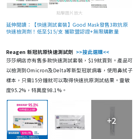
點擊圖片放大
延伸閱讀：【快速測試套裝】Good Mask發售3款抗原
快速檢測劑！低至$15/支 獲歐盟認證+無限購數量
Reagen 新冠抗原快速測試劑
>>按此選購<<
莎莎網店亦有售多款快速測試套裝，$19就買到。產品可
以檢測到Omicron及Delta等新型冠狀病毒，使用鼻拭子
樣本，只需15分鐘就可以取得快速抗原測試結果。靈敏
度95.2%，特異度98.1%。
+2