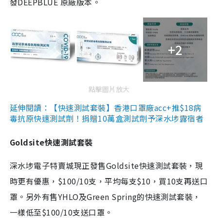
發DEEPBLUE 原廠版本。
+2
點擊圖片放大
延伸閱讀：【快速測試套裝】香港口罩廠acc+推$18病
毒抗原快速測試劑！捐贈10萬盒測試劑予深水埗露宿者
Goldsite快速測試套裝
深水埗電子特賣城現正發售Goldsite快速測試套裝，現
時更有優惠，$100/10支，平均每支$10，買10支再送口
罩。另外有售YHLO及Green Spring的快速測試套裝，
一樣低至$100/10支送口罩。