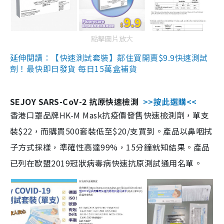
點擊圖片放大
延伸閱讀：【快速測試套裝】鄰住買開賣$9.9快速測試
劑！最快即日發貨 每日15萬盒補貨
SEJOY SARS-CoV-2 抗原快速檢測
>>按此選購<<
香港口罩品牌HK-M Mask抗疫價發售快速檢測劑，單支
裝$22，而購買500套裝低至$20/支買到。產品以鼻咽拭
子方式採樣，準確性高達99%，15分鐘就知結果。產品
已列在歐盟2019冠狀病毒病快速抗原測試通用名單。