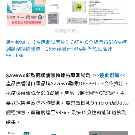
點擊圖片放大
延伸閱讀：【快速測試套裝】CATALO全線門市$16快速
測試劑換購優惠！15分鐘驗新冠病毒 準確性高達
98.26%
Savewo新型冠狀病毒快速抗原測試劑
>>按此選購<<
產品由香港口罩品牌Savewo聯乘DEEPBLUE合作推出，
抗疫優惠價低至$18買到。產品已獲得歐盟CE認證，主
要以採集鼻液樣本作檢測，能有效檢測Omicron及Delta
變種病毒，準確度達至99%，最快15分鐘就能知道檢測
結果。