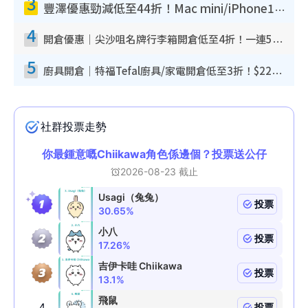
3
豐澤優惠勁減低至44折！Mac mini/iPhone17Pro大減價！廚房家電$220起
4
開倉優惠｜尖沙咀名牌行李箱開倉低至4折！一連5日 American Tourister/ace./Hallmark $200起！
5
廚具開倉｜特福Tefal廚具/家電開倉低至3折！$220起買平底鍋/炒鑊/湯煲！電飯煲/吸塵機/燙斗$418起