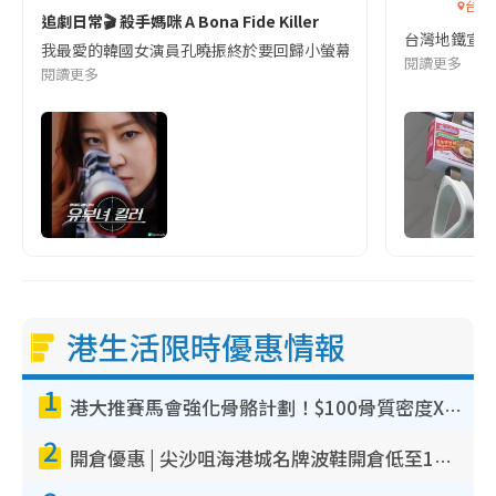
台灣
追劇日常🎬 殺手媽咪 A Bona Fide Killer
台灣地鐵宣
我最愛的韓國女演員孔曉振終於要回歸小螢幕啦!這次的劇本改編自同名
閱讀更多
閱讀更多
港生活限時優惠情報
1
港大推賽馬會強化骨骼計劃！$100骨質密度X光檢查 完成免費運動訓練送超市禮券！附參加資格
2
開倉優惠 | 尖沙咀海港城名牌波鞋開倉低至1折！On鞋$899起／Joy&Peace鞋履$98起