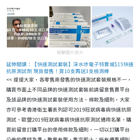
點擊圖片放大
延伸閱讀：【快速測試套裝】深水埗電子特賣城$15快速
抗原測試劑 現貨發售！買10支再送3支檢測棒
<< 提提大家，各零售商發售的快速測試套裝規格不一，
購買市面上不同品牌的快速測試套裝前請留意售賣平台
及該品牌的快速測試套裝使用方法、條款及細則，大家
亦可參考香港衞生署表列認可2019冠狀病毒病快速抗原
測試、歐盟2019冠狀病毒病快速抗原測試通用名單，購
買前留意訂購平台的使用條款及細則，一切以訂購平台
公佈的價錢為準。數量有限，售完即止；所有優惠細則