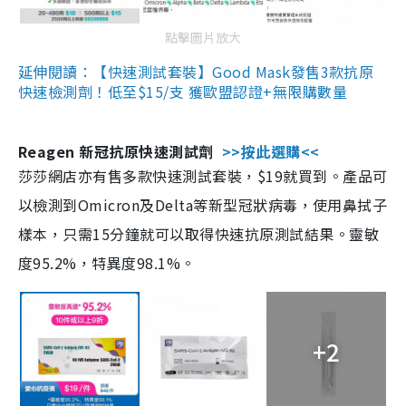
點擊圖片放大
延伸閱讀：【快速測試套裝】Good Mask發售3款抗原
快速檢測劑！低至$15/支 獲歐盟認證+無限購數量
Reagen 新冠抗原快速測試劑
>>按此選購<<
莎莎網店亦有售多款快速測試套裝，$19就買到。產品可
以檢測到Omicron及Delta等新型冠狀病毒，使用鼻拭子
樣本，只需15分鐘就可以取得快速抗原測試結果。靈敏
度95.2%，特異度98.1%。
+2