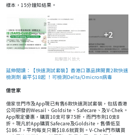
樣本，15分鐘知結果。
+2
點擊圖片放大
延伸閱讀：【快速測試套裝】香港口罩品牌開賣2款快速
檢測劑 最平$18起 ！可檢測Delta/Omicron病毒
億世家
億家世門市及App現已有售6款快速測試套裝，包括香港
公司研發的Wesail、Goldsite、Safecare、及V-Chek。
App限定優惠，購買10支可享75折，而門市則10支8
折。現凡於App購買Safecare及Goldsite，售價低至
$186.7，平均每支只需$18.6就買到。V-Chek門市購買