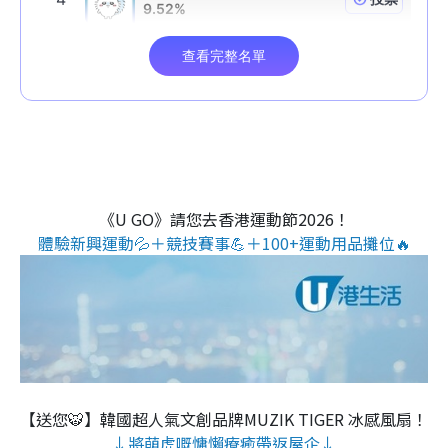
《U GO》請您去香港運動節2026！
體驗新興運動💦＋競技賽事💪＋100+運動用品攤位🔥
【送您🐯】韓國超人氣文創品牌MUZIK TIGER 冰感風扇！
↓將萌虎嘅慵懶療癒帶返屋企↓