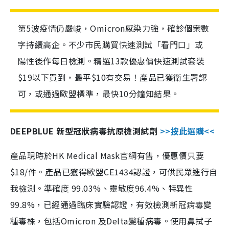
第5波疫情仍嚴峻，Omicron感染力強，確診個案數
字持續高企。不少市民購買快速測試「看門口」或
陽性後作每日檢測。精選13款優惠價快速測試套裝
$19以下買到，最平$10有交易！產品已獲衛生署認
可，或通過歐盟標準，最快10分鐘知結果。
DEEPBLUE 新型冠狀病毒抗原檢測試劑
>>按此選購<<
產品現時於HK Medical Mask官網有售，優惠價只要
$18/件。產品已獲得歐盟CE1434認證，可供民眾進行自
我檢測。準確度 99.03%、靈敏度96.4%、特異性
99.8%，已經通過臨床實驗認證，有效檢測新冠病毒變
種毒株，包括Omicron 及Delta變種病毒。使用鼻拭子