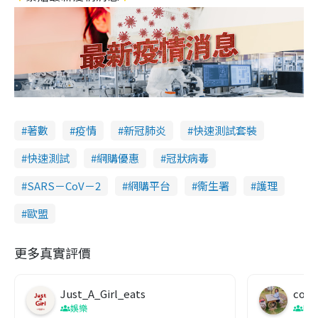
著數
疫情
新冠肺炎
快速測試套裝
快速測試
網購優惠
冠狀病毒
SARS－CoV－2
網購平台
衞生署
護理
歐盟
更多真實評價
Just_A_Girl_eats
co c
娛樂
吹