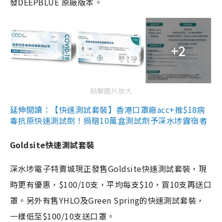
發DEEPBLUE 原廠版本。
+2
點擊圖片放大
延伸閱讀：【快速測試套裝】香港口罩廠acc+推$18病
毒抗原快速測試劑！捐贈10萬盒測試劑予深水埗露宿者
Goldsite快速測試套裝
深水埗電子特賣城現正發售Goldsite快速測試套裝，現
時更有優惠，$100/10支，平均每支$10，買10支再送口
罩。另外有售YHLO及Green Spring的快速測試套裝，
一樣低至$100/10支送口罩。