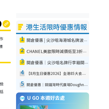
港生活限時優惠情報
1
作
開倉優惠 | 尖沙咀海港城名牌波鞋開倉低至1折！On鞋$899起／Joy&Peace鞋履$98起
標
2
CHANEL美妝限時減價低至3折！人氣粉底/唇膏/精華液低至$275！COCO香水都有平
3
開倉優惠｜尖沙咀名牌行李箱開倉低至4折！一連5日 American Tourister/ace./Hallmark $200起！
4
【8月生日優惠2026】全港85大食買玩著數攻略 自助餐/火鍋放題同行免費＋誠品/DONKI送現金券
5
我檢
開倉優惠｜銅鑼灣時代廣場Doughnut/Campo Marzio開倉低至1折！背囊、書包、手袋劈價$200起
包括
U GO 本週好去處