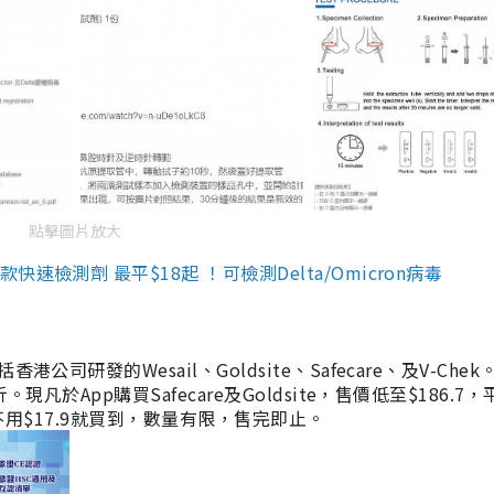
點擊圖片放大
檢測劑 最平$18起 ！可檢測Delta/Omicron病毒
研發的Wesail、Goldsite、Safecare、及V-Chek。
凡於App購買Safecare及Goldsite，售價低至$186.7
均不用$17.9就買到，數量有限，售完即止。