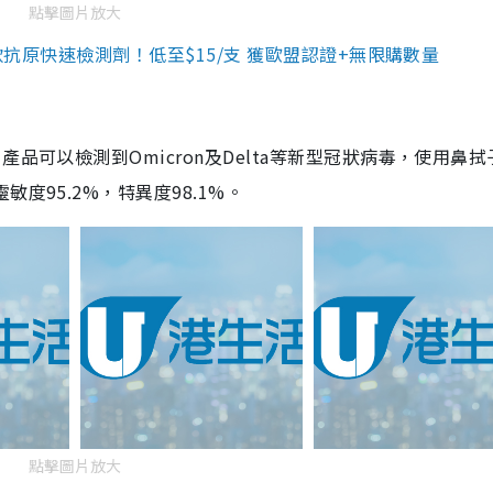
點擊圖片放大
3款抗原快速檢測劑！低至$15/支 獲歐盟認證+無限購數量
品可以檢測到Omicron及Delta等新型冠狀病毒，使用鼻拭
度95.2%，特異度98.1%。
點擊圖片放大