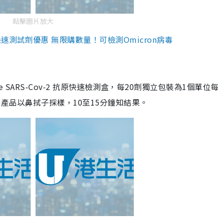
點擊圖片放大
測試劑優惠 無限購數量！可檢測Omicron病毒
are SARS-Cov-2 抗原快速檢測盒，每20劑獨立包裝為1個單位
5。產品以鼻拭子採樣，10至15分鐘知結果。