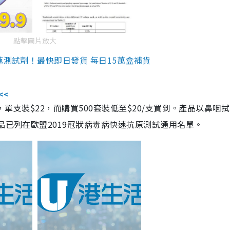
點擊圖片放大
速測試劑！最快即日發貨 每日15萬盒補貨
<<
，單支裝$22，而購買500套裝低至$20/支買到。產品以鼻咽
品已列在歐盟2019冠狀病毒病快速抗原測試通用名單。