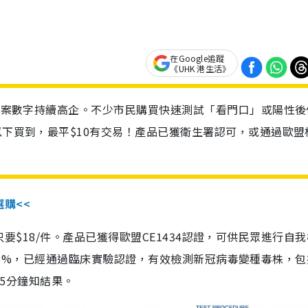
在Google追蹤
《UHK 港生活》
診個案數字持續高企。不少市民購買快速測試「看門口」或陽性後
以下買到，最平$10有交易！產品已獲衛生署認可，或通過歐盟
選購<<
惠價只要$18/件。產品已獲得歐盟CE1434認證，可供民眾進行自
性99.8%，已經通過臨床實驗認證，有效檢測新冠病毒變種毒株，
，15分鐘知結果。