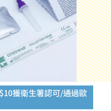
$10獲衛生署認可/通過歐