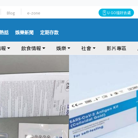
Blog
e-zone
U GO搵好去處
熱話
娛樂新聞
定期存款
情報
飲食情報
娛樂
社會
影片專區