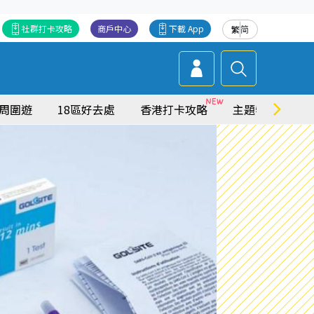
社群打卡攻略
商戶中心
下載 App
繁
简
周圍遊
18區好去處
香港打卡攻略
主題特集