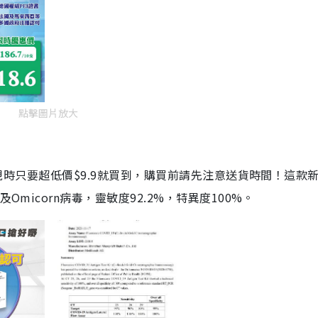
點擊圖片放大
劑，現時只要超低價$9.9就買到，購買前請先注意送貨時間！這款
Omicorn病毒，靈敏度92.2%，特異度100%。