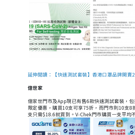
延伸閱讀：【快速測試套裝】香港口罩品牌開賣2款快速
億世家
億家世門市及App現已有售6款快速測試套裝，包括香港公司
限定優惠，購買10支可享75折，而門市則10支8折。現
支只需$18.6就買到。V-Chek門市購買一支平