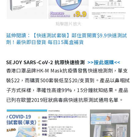
點擊圖片放大
延伸閱讀：【快速測試套裝】鄰住買開賣$9.9快速測試
劑！最快即日發貨 每日15萬盒補貨
SEJOY SARS-CoV-2 抗原快速檢測
>>按此選購<<
香港口罩品牌HK-M Mask抗疫價發售快速檢測劑，單支
裝$22，而購買500套裝低至$20/支買到。產品以鼻咽拭
子方式採樣，準確性高達99%，15分鐘就知結果。產品
已列在歐盟2019冠狀病毒病快速抗原測試通用名單。