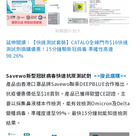
點擊圖片放大
延伸閱讀：【快速測試套裝】CATALO全線門市$16快速
測試劑換購優惠！15分鐘驗新冠病毒 準確性高達
98.26%
Savewo新型冠狀病毒快速抗原測試劑
>>按此選購<<
產品由香港口罩品牌Savewo聯乘DEEPBLUE合作推出，
抗疫優惠價低至$18買到。產品已獲得歐盟CE認證，主
要以採集鼻液樣本作檢測，能有效檢測Omicron及Delta
變種病毒，準確度達至99%，最快15分鐘就能知道檢測
結果。