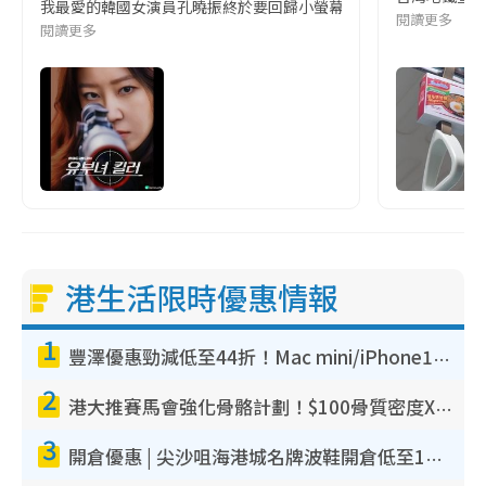
我最愛的韓國女演員孔曉振終於要回歸小螢幕啦!這次的劇本改編自同名
閱讀更多
閱讀更多
港生活限時優惠情報
1
豐澤優惠勁減低至44折！Mac mini/iPhone17Pro大減價！廚房家電$220起
2
港大推賽馬會強化骨骼計劃！$100骨質密度X光檢查 完成免費運動訓練送超市禮券！附參加資格
3
開倉優惠 | 尖沙咀海港城名牌波鞋開倉低至1折！On鞋$899起／Joy&Peace鞋履$98起