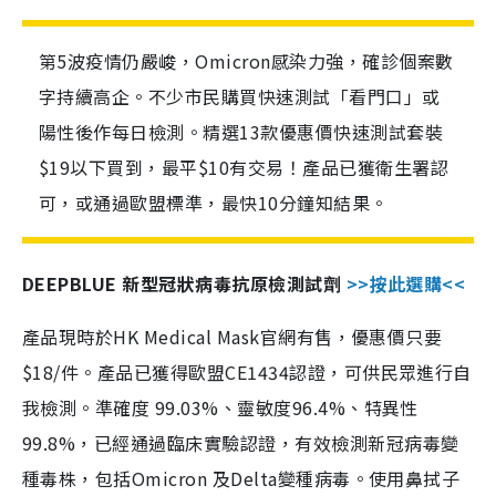
第5波疫情仍嚴峻，Omicron感染力強，確診個案數
字持續高企。不少市民購買快速測試「看門口」或
陽性後作每日檢測。精選13款優惠價快速測試套裝
$19以下買到，最平$10有交易！產品已獲衛生署認
可，或通過歐盟標準，最快10分鐘知結果。
DEEPBLUE 新型冠狀病毒抗原檢測試劑
>>按此選購<<
產品現時於HK Medical Mask官網有售，優惠價只要
$18/件。產品已獲得歐盟CE1434認證，可供民眾進行自
我檢測。準確度 99.03%、靈敏度96.4%、特異性
99.8%，已經通過臨床實驗認證，有效檢測新冠病毒變
種毒株，包括Omicron 及Delta變種病毒。使用鼻拭子