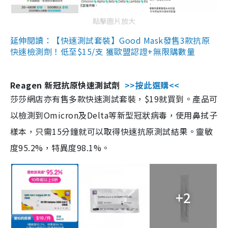
點擊圖片放大
延伸閱讀：【快速測試套裝】Good Mask發售3款抗原
快速檢測劑！低至$15/支 獲歐盟認證+無限購數量
Reagen 新冠抗原快速測試劑
>>按此選購<<
莎莎網店亦有售多款快速測試套裝，$19就買到。產品可
以檢測到Omicron及Delta等新型冠狀病毒，使用鼻拭子
樣本，只需15分鐘就可以取得快速抗原測試結果。靈敏
度95.2%，特異度98.1%。
+2