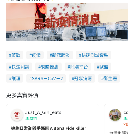
著數
疫情
新冠肺炎
快速測試套裝
快速測試
網購優惠
網購平台
歐盟
護理
SARS－CoV－2
冠狀病毒
衞生署
更多真實評價
Just_A_Girl_eats
co c
娛樂
吹
台灣
追劇日常🎬 殺手媽咪 A Bona Fide Killer
台灣地鐵宣