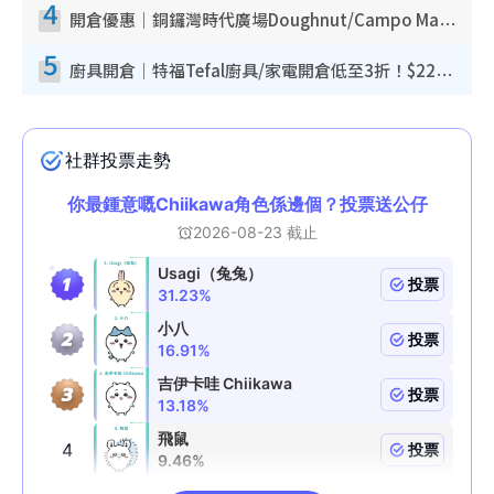
4
開倉優惠｜銅鑼灣時代廣場Doughnut/Campo Marzio開倉低至1折！背囊、書包、手袋劈價$200起
5
廚具開倉｜特福Tefal廚具/家電開倉低至3折！$220起買平底鍋/炒鑊/湯煲！電飯煲/吸塵機/燙斗$418起