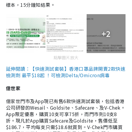
樣本，15分鐘知結果。
+2
點擊圖片放大
延伸閱讀：【快速測試套裝】香港口罩品牌開賣2款快速
檢測劑 最平$18起 ！可檢測Delta/Omicron病毒
億世家
億家世門市及App現已有售6款快速測試套裝，包括香港
公司研發的Wesail、Goldsite、Safecare、及V-Chek。
App限定優惠，購買10支可享75折，而門市則10支8
折。現凡於App購買Safecare及Goldsite，售價低至
$186.7，平均每支只需$18.6就買到。V-Chek門市購買