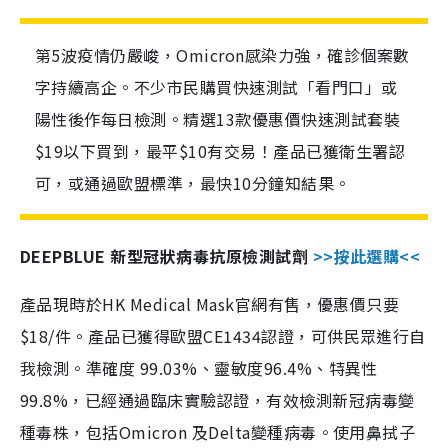
第5波疫情仍嚴峻，Omicron感染力強，確診個案數
字持續高企。不少市民購買快速測試「看門口」或
陽性後作每日檢測。精選13款優惠價快速測試套裝
$19以下買到，最平$10有交易！產品已獲衛生署認
可，或通過歐盟標準，最快10分鐘知結果。
DEEPBLUE 新型冠狀病毒抗原檢測試劑
>>按此選購<<
產品現時於HK Medical Mask官網有售，優惠價只要
$18/件。產品已獲得歐盟CE1434認證，可供民眾進行自
我檢測。準確度 99.03%、靈敏度96.4%、特異性
99.8%，已經通過臨床實驗認證，有效檢測新冠病毒變
種毒株，包括Omicron 及Delta變種病毒。使用鼻拭子