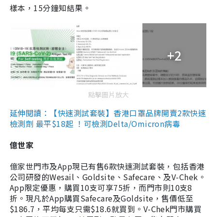
樣本，15分鐘知結果。
+2
點擊圖片放大
延伸閱讀：【快速測試套裝】香港口罩品牌開賣2款快速
檢測劑 最平$18起 ！可檢測Delta/Omicron病毒
億世家
億家世門市及App現已有售6款快速測試套裝，包括香港
公司研發的Wesail、Goldsite、Safecare、及V-Chek。
App限定優惠，購買10支可享75折，而門市則10支8
折。現凡於App購買Safecare及Goldsite，售價低至
$186.7，平均每支只需$18.6就買到。V-Chek門市購買