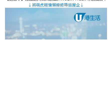
↓將萌虎嘅慵懶療癒帶返屋企↓