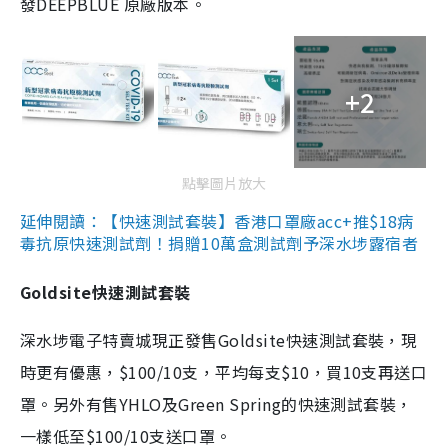
發DEEPBLUE 原廠版本。
+2
點擊圖片放大
延伸閱讀：【快速測試套裝】香港口罩廠acc+推$18病
毒抗原快速測試劑！捐贈10萬盒測試劑予深水埗露宿者
Goldsite快速測試套裝
深水埗電子特賣城現正發售Goldsite快速測試套裝，現
時更有優惠，$100/10支，平均每支$10，買10支再送口
罩。另外有售YHLO及Green Spring的快速測試套裝，
一樣低至$100/10支送口罩。