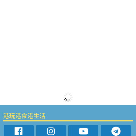
港玩港食港生活