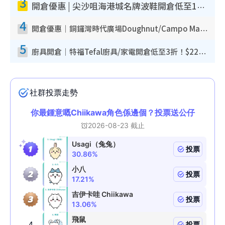
3
開倉優惠 | 尖沙咀海港城名牌波鞋開倉低至1折！On鞋$899起／Joy&Peace鞋履$98起
4
開倉優惠｜銅鑼灣時代廣場Doughnut/Campo Marzio開倉低至1折！背囊、書包、手袋劈價$200起
5
廚具開倉｜特福Tefal廚具/家電開倉低至3折！$220起買平底鍋/炒鑊/湯煲！電飯煲/吸塵機/燙斗$418起