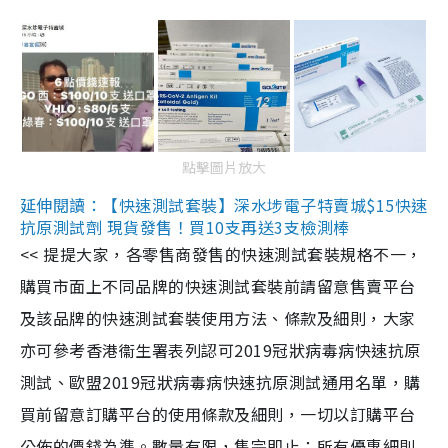
點擊圖片放大
延伸閱讀：【快速測試套裝】深水埗電子特賣城$15快速
抗原測試劑 現貨發售！買10支再送3支檢測棒
<< 提提大家，各零售商發售的快速測試套裝規格不一，
購買市面上不同品牌的快速測試套裝前請留意售賣平台
及該品牌的快速測試套裝使用方法、條款及細則，大家
亦可參考香港衞生署表列認可2019冠狀病毒病快速抗原
測試、歐盟2019冠狀病毒病快速抗原測試通用名單，購
買前留意訂購平台的使用條款及細則，一切以訂購平台
公佈的價錢為準。數量有限，售完即止；所有優惠細則