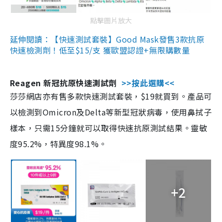
點擊圖片放大
延伸閱讀：【快速測試套裝】Good Mask發售3款抗原
快速檢測劑！低至$15/支 獲歐盟認證+無限購數量
Reagen 新冠抗原快速測試劑
>>按此選購<<
莎莎網店亦有售多款快速測試套裝，$19就買到。產品可
以檢測到Omicron及Delta等新型冠狀病毒，使用鼻拭子
樣本，只需15分鐘就可以取得快速抗原測試結果。靈敏
度95.2%，特異度98.1%。
+2