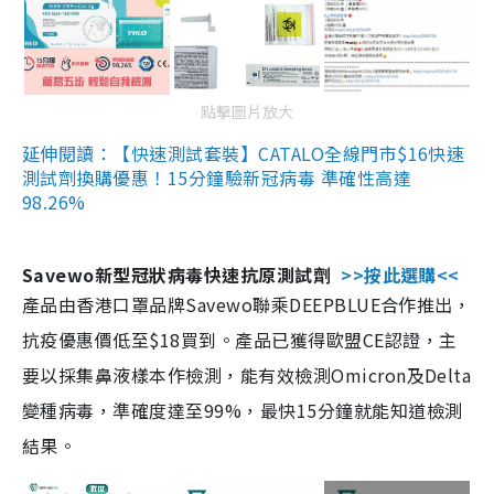
點擊圖片放大
延伸閱讀：【快速測試套裝】CATALO全線門市$16快速
測試劑換購優惠！15分鐘驗新冠病毒 準確性高達
98.26%
Savewo新型冠狀病毒快速抗原測試劑
>>按此選購<<
產品由香港口罩品牌Savewo聯乘DEEPBLUE合作推出，
抗疫優惠價低至$18買到。產品已獲得歐盟CE認證，主
要以採集鼻液樣本作檢測，能有效檢測Omicron及Delta
變種病毒，準確度達至99%，最快15分鐘就能知道檢測
結果。