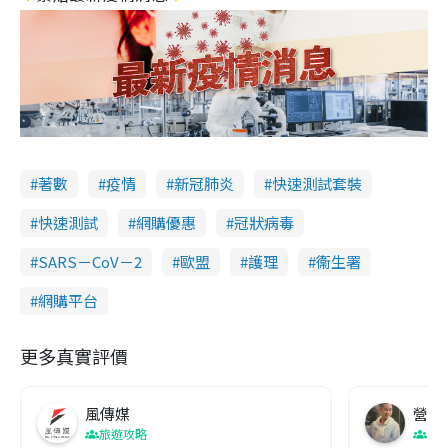
著數
疫情
新冠肺炎
快速測試套裝
快速測試
網購優惠
冠狀病毒
SARS－CoV－2
歐盟
護理
衞生署
網購平台
更多真實評價
風傳媒
營養教
旅遊攻略
生