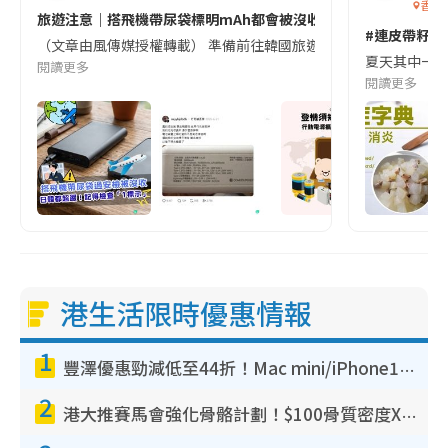
香港
旅遊注意｜搭飛機帶尿袋標明mAh都會被沒收😱出發前切記檢查「1
#連皮帶籽都
（文章由風傳媒授權轉載） 準備前往韓國旅遊的民眾，近期要特別留
夏天其中一種時
閱讀更多
閱讀更多
港生活限時優惠情報
1
豐澤優惠勁減低至44折！Mac mini/iPhone17Pro大減價！廚房家電$220起
2
港大推賽馬會強化骨骼計劃！$100骨質密度X光檢查 完成免費運動訓練送超市禮券！附參加資格