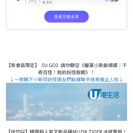
【新會員限定】《U GO》請你睇👹《蠟筆小新劇場版：千
奇百怪！我的妖怪假期》！
↓一齊睇下小新同妖怪朋友們點樣聯手拯救屋企人啦↓
【送您🐯】韓國超人氣文創品牌MUZIK TIGER 冰感風扇！