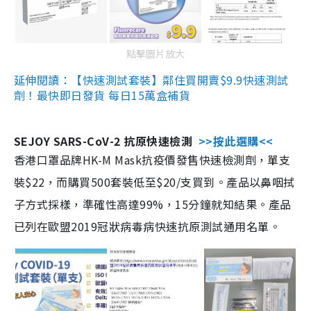
點擊圖片放大
延伸閱讀：【快速測試套裝】鄰住買開賣$9.9快速測試
劑！最快即日發貨 每日15萬盒補貨
SEJOY SARS-CoV-2 抗原快速檢測
>>按此選購<<
香港口罩品牌HK-M Mask抗疫價發售快速檢測劑，單支
裝$22，而購買500套裝低至$20/支買到。產品以鼻咽拭
子方式採樣，準確性高達99%，15分鐘就知結果。產品
已列在歐盟2019冠狀病毒病快速抗原測試通用名單。