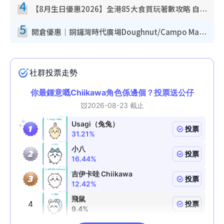
4
【8月生日優惠2026】全港85大食買玩著數攻略 自助餐/火鍋放題同行免費＋誠品/DONKI送現金券
5
開倉優惠｜銅鑼灣時代廣場Doughnut/Campo Marzio開倉低至1折！背囊、書包、手袋劈價$200起