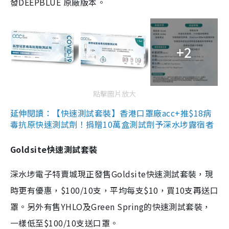
發DEEPBLUE 原廠版本。
+2
點擊圖片放大
延伸閱讀：【快速測試套裝】香港口罩廠acc+推$18病
毒抗原快速測試劑！捐贈10萬盒測試劑予深水埗露宿者
Goldsite快速測試套裝
深水埗電子特賣城現正發售Goldsite快速測試套裝，現
時更有優惠，$100/10支，平均每支$10，買10支再送口
罩。另外有售YHLO及Green Spring的快速測試套裝，
一樣低至$100/10支送口罩。