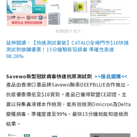
點擊圖片放大
延伸閱讀：【快速測試套裝】CATALO全線門市$16快速
測試劑換購優惠！15分鐘驗新冠病毒 準確性高達
98.26%
Savewo新型冠狀病毒快速抗原測試劑
>>按此選購<<
產品由香港口罩品牌Savewo聯乘DEEPBLUE合作推出，
抗疫優惠價低至$18買到。產品已獲得歐盟CE認證，主
要以採集鼻液樣本作檢測，能有效檢測Omicron及Delta
變種病毒，準確度達至99%，最快15分鐘就能知道檢測
結果。