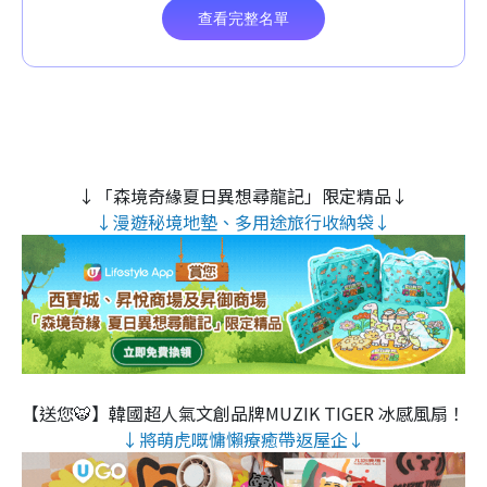
↓「森境奇緣夏日異想尋龍記」限定精品↓
↓漫遊秘境地墊、多用途旅行收納袋↓
【送您🐯】韓國超人氣文創品牌MUZIK TIGER 冰感風扇！
↓將萌虎嘅慵懶療癒帶返屋企↓