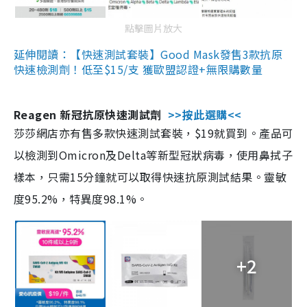
點擊圖片放大
延伸閱讀：【快速測試套裝】Good Mask發售3款抗原
快速檢測劑！低至$15/支 獲歐盟認證+無限購數量
Reagen 新冠抗原快速測試劑
>>按此選購<<
莎莎網店亦有售多款快速測試套裝，$19就買到。產品可
以檢測到Omicron及Delta等新型冠狀病毒，使用鼻拭子
樣本，只需15分鐘就可以取得快速抗原測試結果。靈敏
度95.2%，特異度98.1%。
+2