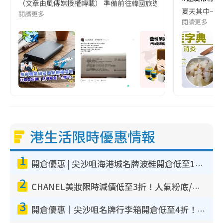
（文章由風傳媒授權轉載） 準備前往韓國旅遊的民眾，近期要特別留
夏天其中一種時
閱讀更多
閱讀更多
港生活限時優惠情報
1
開倉優惠 | 尖沙咀海港城名牌波鞋開倉低至1折！On鞋$899起／Joy&Peace鞋履$98起
2
CHANEL美妝限時減價低至3折！人氣粉底/唇膏/精華液低至$275！COCO香水都有平
3
開倉優惠｜尖沙咀名牌行李箱開倉低至4折！一連5日 American Tourister/ace./Hallmark $200起！