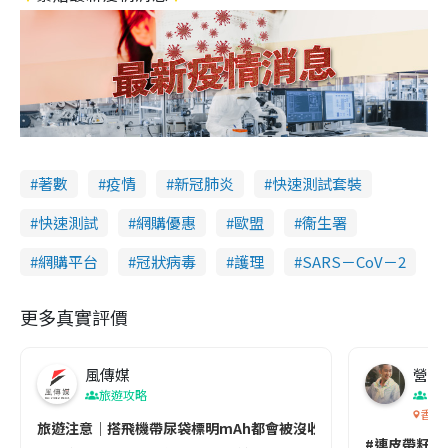
著數
疫情
新冠肺炎
快速測試套裝
快速測試
網購優惠
歐盟
衞生署
網購平台
冠狀病毒
護理
SARS－CoV－2
更多真實評價
風傳媒
營養教
旅遊攻略
生
香港
旅遊注意｜搭飛機帶尿袋標明mAh都會被沒收😱出發前切記檢查「1
#連皮帶籽都