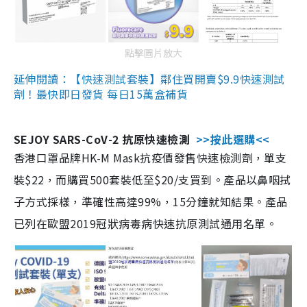
點擊圖片放大
延伸閱讀：【快速測試套裝】鄰住買開賣$9.9快速測試
劑！最快即日發貨 每日15萬盒補貨
SEJOY SARS-CoV-2 抗原快速檢測
>>按此選購<<
香港口罩品牌HK-M Mask抗疫價發售快速檢測劑，單支
裝$22，而購買500套裝低至$20/支買到。產品以鼻咽拭
子方式採樣，準確性高達99%，15分鐘就知結果。產品
已列在歐盟2019冠狀病毒病快速抗原測試通用名單。