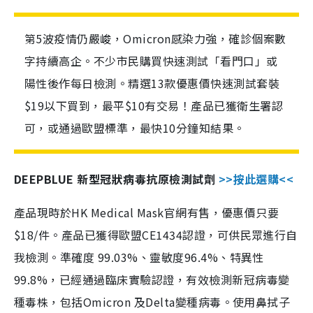
第5波疫情仍嚴峻，Omicron感染力強，確診個案數
字持續高企。不少市民購買快速測試「看門口」或
陽性後作每日檢測。精選13款優惠價快速測試套裝
$19以下買到，最平$10有交易！產品已獲衛生署認
可，或通過歐盟標準，最快10分鐘知結果。
DEEPBLUE 新型冠狀病毒抗原檢測試劑
>>按此選購<<
產品現時於HK Medical Mask官網有售，優惠價只要
$18/件。產品已獲得歐盟CE1434認證，可供民眾進行自
我檢測。準確度 99.03%、靈敏度96.4%、特異性
99.8%，已經通過臨床實驗認證，有效檢測新冠病毒變
種毒株，包括Omicron 及Delta變種病毒。使用鼻拭子