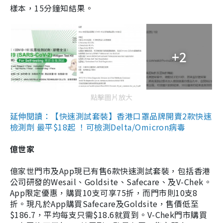
樣本，15分鐘知結果。
+2
點擊圖片放大
延伸閱讀：【快速測試套裝】香港口罩品牌開賣2款快速
檢測劑 最平$18起 ！可檢測Delta/Omicron病毒
億世家
億家世門市及App現已有售6款快速測試套裝，包括香港
公司研發的Wesail、Goldsite、Safecare、及V-Chek。
App限定優惠，購買10支可享75折，而門市則10支8
折。現凡於App購買Safecare及Goldsite，售價低至
$186.7，平均每支只需$18.6就買到。V-Chek門市購買