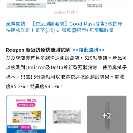
點擊圖片放大
延伸閱讀：【快速測試套裝】Good Mask發售3款抗原
快速檢測劑！低至$15/支 獲歐盟認證+無限購數量
Reagen 新冠抗原快速測試劑
>>按此選購<<
莎莎網店亦有售多款快速測試套裝，$19就買到。產品可
以檢測到Omicron及Delta等新型冠狀病毒，使用鼻拭子
樣本，只需15分鐘就可以取得快速抗原測試結果。靈敏
度95.2%，特異度98.1%。
+2