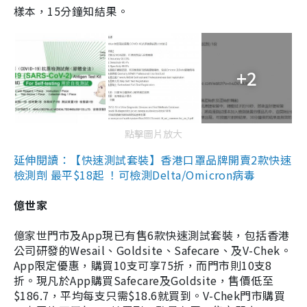
樣本，15分鐘知結果。
+2
點擊圖片放大
延伸閱讀：【快速測試套裝】香港口罩品牌開賣2款快速
檢測劑 最平$18起 ！可檢測Delta/Omicron病毒
億世家
億家世門市及App現已有售6款快速測試套裝，包括香港
公司研發的Wesail、Goldsite、Safecare、及V-Chek。
App限定優惠，購買10支可享75折，而門市則10支8
折。現凡於App購買Safecare及Goldsite，售價低至
$186.7，平均每支只需$18.6就買到。V-Chek門市購買