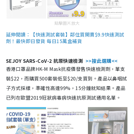
點擊圖片放大
延伸閱讀：【快速測試套裝】鄰住買開賣$9.9快速測試
劑！最快即日發貨 每日15萬盒補貨
SEJOY SARS-CoV-2 抗原快速檢測
>>按此選購<<
香港口罩品牌HK-M Mask抗疫價發售快速檢測劑，單支
裝$22，而購買500套裝低至$20/支買到。產品以鼻咽拭
子方式採樣，準確性高達99%，15分鐘就知結果。產品
已列在歐盟2019冠狀病毒病快速抗原測試通用名單。