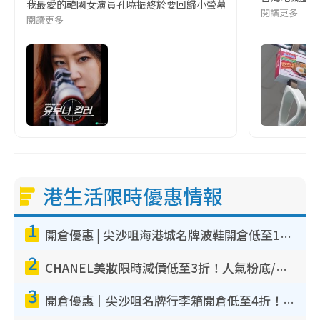
我最愛的韓國女演員孔曉振終於要回歸小螢幕啦!這次的劇本改編自同名
閱讀更多
閱讀更多
港生活限時優惠情報
1
開倉優惠 | 尖沙咀海港城名牌波鞋開倉低至1折！On鞋$899起／Joy&Peace鞋履$98起
2
CHANEL美妝限時減價低至3折！人氣粉底/唇膏/精華液低至$275！COCO香水都有平
3
開倉優惠｜尖沙咀名牌行李箱開倉低至4折！一連5日 American Tourister/ace./Hallmark $200起！