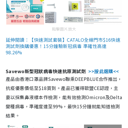
點擊圖片放大
延伸閱讀：【快速測試套裝】CATALO全線門市$16快速
測試劑換購優惠！15分鐘驗新冠病毒 準確性高達
98.26%
Savewo新型冠狀病毒快速抗原測試劑
>>按此選購<<
產品由香港口罩品牌Savewo聯乘DEEPBLUE合作推出，
抗疫優惠價低至$18買到。產品已獲得歐盟CE認證，主
要以採集鼻液樣本作檢測，能有效檢測Omicron及Delta
變種病毒，準確度達至99%，最快15分鐘就能知道檢測
結果。