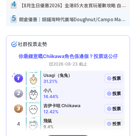
4
【8月生日優惠2026】全港85大食買玩著數攻略 自助餐/火鍋放題同行免費＋誠品/DONKI送現金券
5
開倉優惠｜銅鑼灣時代廣場Doughnut/Campo Marzio開倉低至1折！背囊、書包、手袋劈價$200起