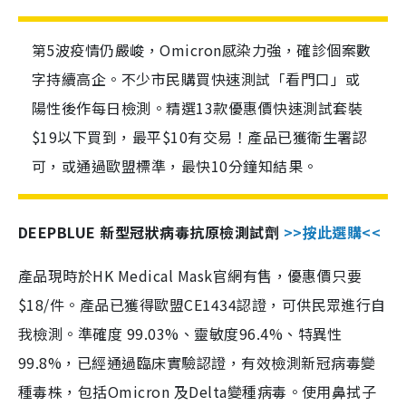
第5波疫情仍嚴峻，Omicron感染力強，確診個案數
字持續高企。不少市民購買快速測試「看門口」或
陽性後作每日檢測。精選13款優惠價快速測試套裝
$19以下買到，最平$10有交易！產品已獲衛生署認
可，或通過歐盟標準，最快10分鐘知結果。
DEEPBLUE 新型冠狀病毒抗原檢測試劑
>>按此選購<<
產品現時於HK Medical Mask官網有售，優惠價只要
$18/件。產品已獲得歐盟CE1434認證，可供民眾進行自
我檢測。準確度 99.03%、靈敏度96.4%、特異性
99.8%，已經通過臨床實驗認證，有效檢測新冠病毒變
種毒株，包括Omicron 及Delta變種病毒。使用鼻拭子