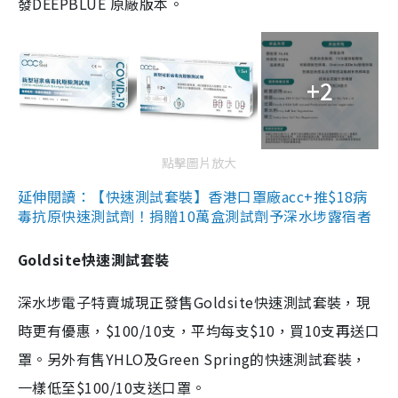
發DEEPBLUE 原廠版本。
+2
點擊圖片放大
延伸閱讀：【快速測試套裝】香港口罩廠acc+推$18病
毒抗原快速測試劑！捐贈10萬盒測試劑予深水埗露宿者
Goldsite快速測試套裝
深水埗電子特賣城現正發售Goldsite快速測試套裝，現
時更有優惠，$100/10支，平均每支$10，買10支再送口
罩。另外有售YHLO及Green Spring的快速測試套裝，
一樣低至$100/10支送口罩。