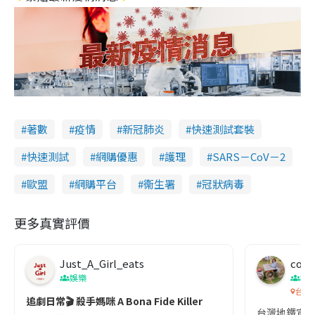
著數
疫情
新冠肺炎
快速測試套裝
快速測試
網購優惠
護理
SARS－CoV－2
歐盟
網購平台
衞生署
冠狀病毒
更多真實評價
Just_A_Girl_eats
co c
娛樂
吹
台灣
追劇日常🎬 殺手媽咪 A Bona Fide Killer
台灣地鐵宣