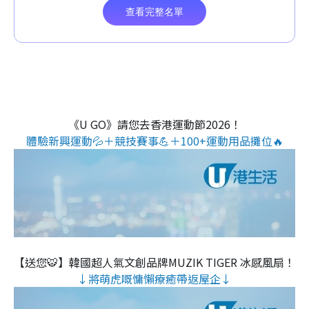
《U GO》請您去香港運動節2026！
體驗新興運動💦＋競技賽事💪＋100+運動用品攤位🔥
【送您🐯】韓國超人氣文創品牌MUZIK TIGER 冰感風扇！
↓將萌虎嘅慵懶療癒帶返屋企↓