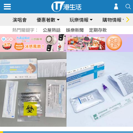
演唱會
優惠著數
玩樂情報
購物情報
熱門關鍵字：
公屋熱話
娛樂新聞
定期存款