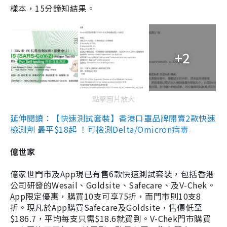
樣本，15分鐘知結果。
+2
點擊圖片放大
延伸閱讀：【快速測試套裝】香港口罩品牌開賣2款快速
檢測劑 最平$18起 ！可檢測Delta/Omicron病毒
億世家
億家世門市及App現已有售6款快速測試套裝，包括香港
公司研發的Wesail、Goldsite、Safecare、及V-Chek。
App限定優惠，購買10支可享75折，而門市則10支8
折。現凡於App購買Safecare及Goldsite，售價低至
$186.7，平均每支只需$18.6就買到。V-Chek門市購買