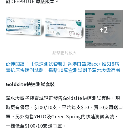
發DEEPBLUE 原廠版本。
+2
點擊圖片放大
延伸閱讀：【快速測試套裝】香港口罩廠acc+推$18病
毒抗原快速測試劑！捐贈10萬盒測試劑予深水埗露宿者
Goldsite快速測試套裝
深水埗電子特賣城現正發售Goldsite快速測試套裝，現
時更有優惠，$100/10支，平均每支$10，買10支再送口
罩。另外有售YHLO及Green Spring的快速測試套裝，
一樣低至$100/10支送口罩。