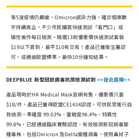
第5波疫情仍嚴峻，Omicron感染力強，確診個案數
字持續高企。不少市民購買快速測試「看門口」或
陽性後作每日檢測。精選13款優惠價快速測試套裝
$19以下買到，最平$10有交易！產品已獲衛生署認
可，或通過歐盟標準，最快10分鐘知結果。
DEEPBLUE 新型冠狀病毒抗原檢測試劑
>>按此選購<<
產品現時於HK Medical Mask官網有售，優惠價只要
$18/件。產品已獲得歐盟CE1434認證，可供民眾進行自
我檢測。準確度 99.03%、靈敏度96.4%、特異性
99.8%，已經通過臨床實驗認證，有效檢測新冠病毒變
種毒株，包括Omicron 及Delta變種病毒。使用鼻拭子