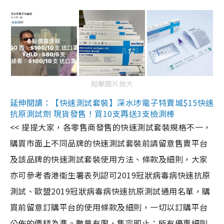
點擊圖片放大
延伸閱讀：【快速測試套裝】深水埗電子特賣城$15快速
抗原測試劑 現貨發售！買10支再送3支檢測棒
<< 提提大家，各零售商發售的快速測試套裝規格不一，
購買市面上不同品牌的快速測試套裝前請留意售賣平台
及該品牌的快速測試套裝使用方法、條款及細則，大家
亦可參考香港衞生署表列認可2019冠狀病毒病快速抗原
測試、歐盟2019冠狀病毒病快速抗原測試通用名單，購
買前留意訂購平台的使用條款及細則，一切以訂購平台
公佈的價錢為準。數量有限，售完即止；所有優惠細則