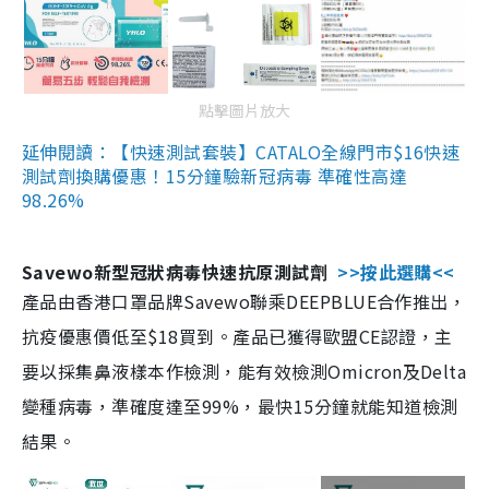
點擊圖片放大
延伸閱讀：【快速測試套裝】CATALO全線門市$16快速
測試劑換購優惠！15分鐘驗新冠病毒 準確性高達
98.26%
Savewo新型冠狀病毒快速抗原測試劑
>>按此選購<<
產品由香港口罩品牌Savewo聯乘DEEPBLUE合作推出，
抗疫優惠價低至$18買到。產品已獲得歐盟CE認證，主
要以採集鼻液樣本作檢測，能有效檢測Omicron及Delta
變種病毒，準確度達至99%，最快15分鐘就能知道檢測
結果。