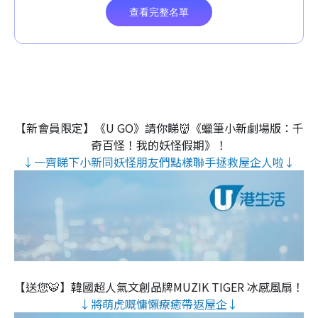
【新會員限定】《U GO》請你睇👹《蠟筆小新劇場版：千
奇百怪！我的妖怪假期》！
↓一齊睇下小新同妖怪朋友們點樣聯手拯救屋企人啦↓
【送您🐯】韓國超人氣文創品牌MUZIK TIGER 冰感風扇！
↓將萌虎嘅慵懶療癒帶返屋企↓