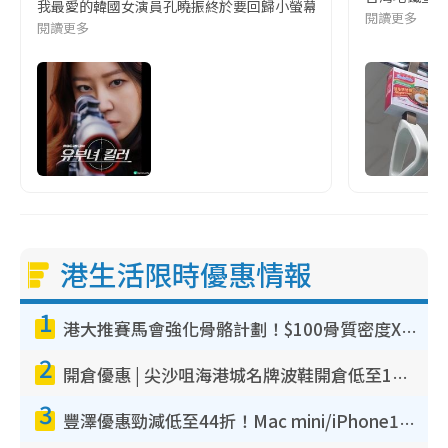
我最愛的韓國女演員孔曉振終於要回歸小螢幕啦!這次的劇本改編自同名
閱讀更多
閱讀更多
港生活限時優惠情報
1
港大推賽馬會強化骨骼計劃！$100骨質密度X光檢查 完成免費運動訓練送超市禮券！附參加資格
2
開倉優惠 | 尖沙咀海港城名牌波鞋開倉低至1折！On鞋$899起／Joy&Peace鞋履$98起
3
豐澤優惠勁減低至44折！Mac mini/iPhone17Pro大減價！廚房家電$220起