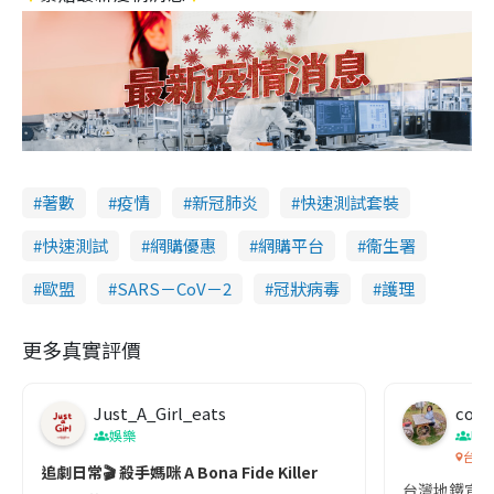
著數
疫情
新冠肺炎
快速測試套裝
快速測試
網購優惠
網購平台
衞生署
歐盟
SARS－CoV－2
冠狀病毒
護理
更多真實評價
Just_A_Girl_eats
co c
娛樂
吹
台灣
追劇日常🎬 殺手媽咪 A Bona Fide Killer
台灣地鐵宣