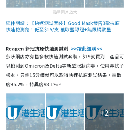
點擊圖片放大
延伸閱讀：【快速測試套裝】Good Mask發售3款抗原
快速檢測劑！低至$15/支 獲歐盟認證+無限購數量
Reagen 新冠抗原快速測試劑
>>按此選購<<
莎莎網店亦有售多款快速測試套裝，$19就買到。產品可
以檢測到Omicron及Delta等新型冠狀病毒，使用鼻拭子
樣本，只需15分鐘就可以取得快速抗原測試結果。靈敏
度95.2%，特異度98.1%。
+2