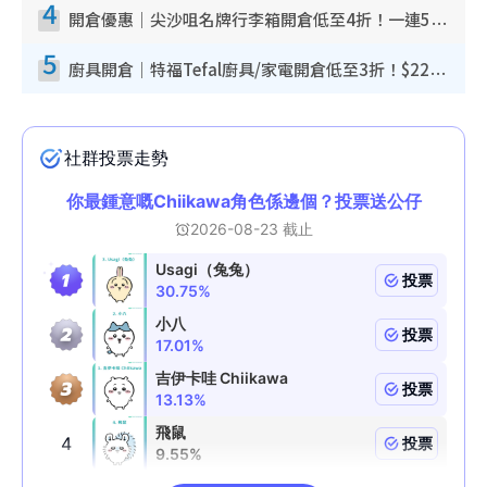
4
開倉優惠｜尖沙咀名牌行李箱開倉低至4折！一連5日 American Tourister/ace./Hallmark $200起！
5
廚具開倉｜特福Tefal廚具/家電開倉低至3折！$220起買平底鍋/炒鑊/湯煲！電飯煲/吸塵機/燙斗$418起