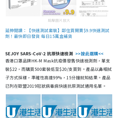
點擊圖片放大
延伸閱讀：【快速測試套裝】鄰住買開賣$9.9快速測試
劑！最快即日發貨 每日15萬盒補貨
SEJOY SARS-CoV-2 抗原快速檢測
>>按此選購<<
香港口罩品牌HK-M Mask抗疫價發售快速檢測劑，單支
裝$22，而購買500套裝低至$20/支買到。產品以鼻咽拭
子方式採樣，準確性高達99%，15分鐘就知結果。產品
已列在歐盟2019冠狀病毒病快速抗原測試通用名單。