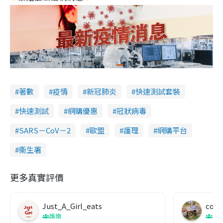
著數
疫情
新冠肺炎
快速測試套裝
快速測試
網購優惠
冠狀病毒
SARS－CoV－2
歐盟
護理
網購平台
衞生署
更多真實評價
Just_A_Girl_eats
co c
娛樂
吹