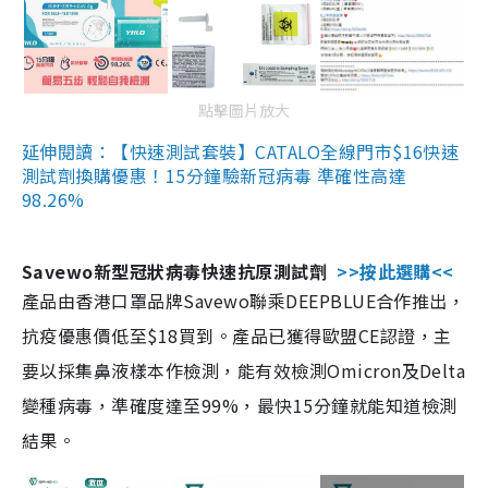
點擊圖片放大
延伸閱讀：【快速測試套裝】CATALO全線門市$16快速
測試劑換購優惠！15分鐘驗新冠病毒 準確性高達
98.26%
Savewo新型冠狀病毒快速抗原測試劑
>>按此選購<<
產品由香港口罩品牌Savewo聯乘DEEPBLUE合作推出，
抗疫優惠價低至$18買到。產品已獲得歐盟CE認證，主
要以採集鼻液樣本作檢測，能有效檢測Omicron及Delta
變種病毒，準確度達至99%，最快15分鐘就能知道檢測
結果。