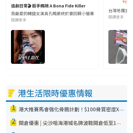
台灣
追劇日常🎬 殺手媽咪 A Bona Fide Killer
台灣地鐵宣
我最愛的韓國女演員孔曉振終於要回歸小螢幕啦!這次的劇本改編自同名
閱讀更多
閱讀更多
港生活限時優惠情報
1
港大推賽馬會強化骨骼計劃！$100骨質密度X光檢查 完成免費運動訓練送超市禮券！附參加資格
2
開倉優惠 | 尖沙咀海港城名牌波鞋開倉低至1折！On鞋$899起／Joy&Peace鞋履$98起