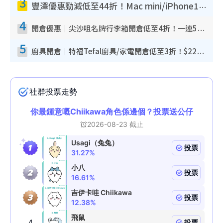
3
豐澤優惠勁減低至44折！Mac mini/iPhone17Pro大減價！廚房家電$220起
4
開倉優惠｜尖沙咀名牌行李箱開倉低至4折！一連5日 American Tourister/ace./Hallmark $200起！
5
廚具開倉｜特福Tefal廚具/家電開倉低至3折！$220起買平底鍋/炒鑊/湯煲！電飯煲/吸塵機/燙斗$418起