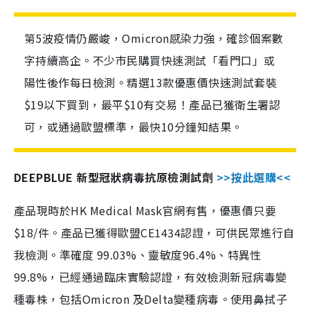
第5波疫情仍嚴峻，Omicron感染力強，確診個案數
字持續高企。不少市民購買快速測試「看門口」或
陽性後作每日檢測。精選13款優惠價快速測試套裝
$19以下買到，最平$10有交易！產品已獲衛生署認
可，或通過歐盟標準，最快10分鐘知結果。
DEEPBLUE 新型冠狀病毒抗原檢測試劑
>>按此選購<<
產品現時於HK Medical Mask官網有售，優惠價只要
$18/件。產品已獲得歐盟CE1434認證，可供民眾進行自
我檢測。準確度 99.03%、靈敏度96.4%、特異性
99.8%，已經通過臨床實驗認證，有效檢測新冠病毒變
種毒株，包括Omicron 及Delta變種病毒。使用鼻拭子