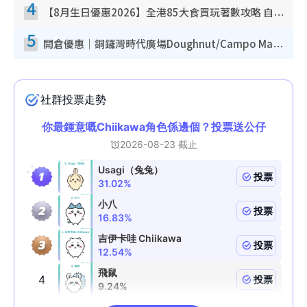
4
【8月生日優惠2026】全港85大食買玩著數攻略 自助餐/火鍋放題同行免費＋誠品/DONKI送現金券
5
開倉優惠｜銅鑼灣時代廣場Doughnut/Campo Marzio開倉低至1折！背囊、書包、手袋劈價$200起