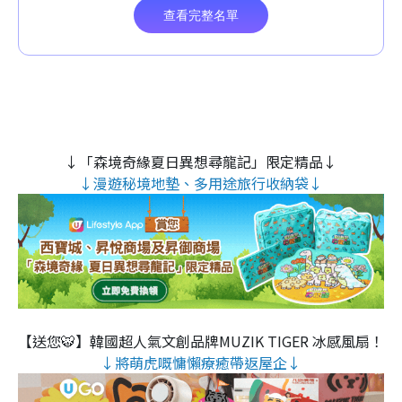
↓「森境奇緣夏日異想尋龍記」限定精品↓
↓漫遊秘境地墊、多用途旅行收納袋↓
【送您🐯】韓國超人氣文創品牌MUZIK TIGER 冰感風扇！
↓將萌虎嘅慵懶療癒帶返屋企↓