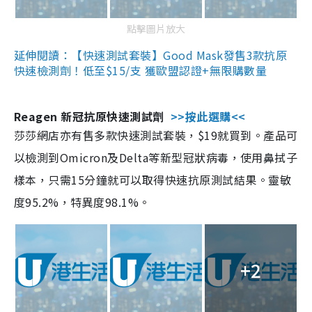
點擊圖片放大
延伸閱讀：【快速測試套裝】Good Mask發售3款抗原
快速檢測劑！低至$15/支 獲歐盟認證+無限購數量
Reagen 新冠抗原快速測試劑
>>按此選購<<
莎莎網店亦有售多款快速測試套裝，$19就買到。產品可
以檢測到Omicron及Delta等新型冠狀病毒，使用鼻拭子
樣本，只需15分鐘就可以取得快速抗原測試結果。靈敏
度95.2%，特異度98.1%。
+2