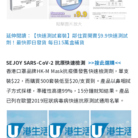
點擊圖片放大
延伸閱讀：【快速測試套裝】鄰住買開賣$9.9快速測試
劑！最快即日發貨 每日15萬盒補貨
SEJOY SARS-CoV-2 抗原快速檢測
>>按此選購<<
香港口罩品牌HK-M Mask抗疫價發售快速檢測劑，單支
裝$22，而購買500套裝低至$20/支買到。產品以鼻咽拭
子方式採樣，準確性高達99%，15分鐘就知結果。產品
已列在歐盟2019冠狀病毒病快速抗原測試通用名單。