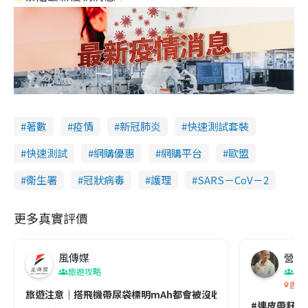
著數
疫情
新冠肺炎
快速測試套裝
快速測試
網購優惠
網購平台
歐盟
衞生署
冠狀病毒
護理
SARS－CoV－2
更多真實評價
風傳媒
營養教
旅遊攻略
生
香港
旅遊注意｜搭飛機帶尿袋標明mAh都會被沒收😱出發前切記檢查「1
#連皮帶籽都