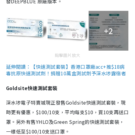
發DEEPBLUE 原廠版本。
+2
點擊圖片放大
延伸閱讀：【快速測試套裝】香港口罩廠acc+推$18病
毒抗原快速測試劑！捐贈10萬盒測試劑予深水埗露宿者
Goldsite快速測試套裝
深水埗電子特賣城現正發售Goldsite快速測試套裝，現
時更有優惠，$100/10支，平均每支$10，買10支再送口
罩。另外有售YHLO及Green Spring的快速測試套裝，
一樣低至$100/10支送口罩。