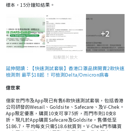
樣本，15分鐘知結果。
+2
點擊圖片放大
延伸閱讀：【快速測試套裝】香港口罩品牌開賣2款快速
檢測劑 最平$18起 ！可檢測Delta/Omicron病毒
億世家
億家世門市及App現已有售6款快速測試套裝，包括香港
公司研發的Wesail、Goldsite、Safecare、及V-Chek。
App限定優惠，購買10支可享75折，而門市則10支8
折。現凡於App購買Safecare及Goldsite，售價低至
$186.7，平均每支只需$18.6就買到。V-Chek門市購買