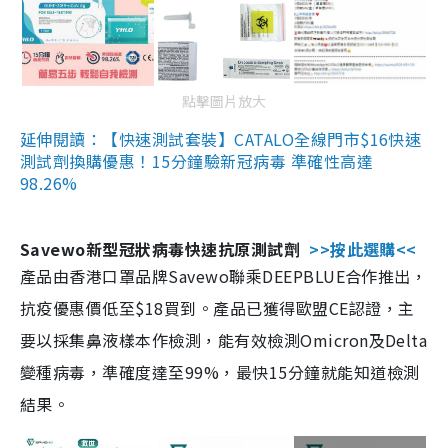
點擊圖片放大
延伸閱讀：【快速測試套裝】CATALO全線門市$16快速
測試劑換購優惠！15分鐘驗新冠病毒 準確性高達
98.26%
Savewo新型冠狀病毒快速抗原測試劑
>>按此選購<<
產品由香港口罩品牌Savewo聯乘DEEPBLUE合作推出，
抗疫優惠價低至$18買到。產品已獲得歐盟CE認證，主
要以採集鼻液樣本作檢測，能有效檢測Omicron及Delta
變種病毒，準確度達至99%，最快15分鐘就能知道檢測
結果。