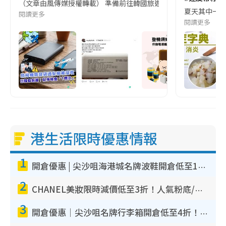
（文章由風傳媒授權轉載） 準備前往韓國旅遊的民眾，近期要特別留
夏天其中一種時
閱讀更多
閱讀更多
港生活限時優惠情報
1
開倉優惠 | 尖沙咀海港城名牌波鞋開倉低至1折！On鞋$899起／Joy&Peace鞋履$98起
2
CHANEL美妝限時減價低至3折！人氣粉底/唇膏/精華液低至$275！COCO香水都有平
3
開倉優惠｜尖沙咀名牌行李箱開倉低至4折！一連5日 American Tourister/ace./Hallmark $200起！