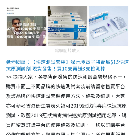
點擊圖片放大
延伸閱讀：【快速測試套裝】深水埗電子特賣城$15快速
抗原測試劑 現貨發售！買10支再送3支檢測棒
<< 提提大家，各零售商發售的快速測試套裝規格不一，
購買市面上不同品牌的快速測試套裝前請留意售賣平台
及該品牌的快速測試套裝使用方法、條款及細則，大家
亦可參考香港衞生署表列認可2019冠狀病毒病快速抗原
測試、歐盟2019冠狀病毒病快速抗原測試通用名單，購
買前留意訂購平台的使用條款及細則，一切以訂購平台
公佈的價錢為準。數量有限，售完即止；所有優惠細則