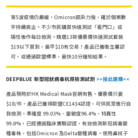
第5波疫情仍嚴峻，Omicron感染力強，確診個案數
字持續高企。不少市民購買快速測試「看門口」或
陽性後作每日檢測。精選13款優惠價快速測試套裝
$19以下買到，最平$10有交易！產品已獲衛生署認
可，或通過歐盟標準，最快10分鐘知結果。
DEEPBLUE 新型冠狀病毒抗原檢測試劑
>>按此選購<<
產品現時於HK Medical Mask官網有售，優惠價只要
$18/件。產品已獲得歐盟CE1434認證，可供民眾進行自
我檢測。準確度 99.03%、靈敏度96.4%、特異性
99.8%，已經通過臨床實驗認證，有效檢測新冠病毒變
種毒株，包括Omicron 及Delta變種病毒。使用鼻拭子