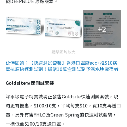
發DEEPBLUE 原廠版本。
+2
點擊圖片放大
延伸閱讀：【快速測試套裝】香港口罩廠acc+推$18病
毒抗原快速測試劑！捐贈10萬盒測試劑予深水埗露宿者
Goldsite快速測試套裝
深水埗電子特賣城現正發售Goldsite快速測試套裝，現
時更有優惠，$100/10支，平均每支$10，買10支再送口
罩。另外有售YHLO及Green Spring的快速測試套裝，
一樣低至$100/10支送口罩。