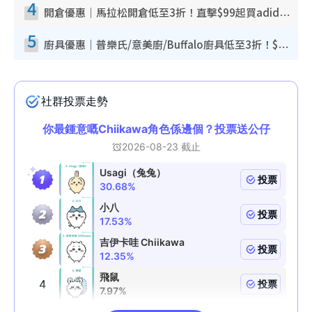
4
開倉優惠｜馬拉松開倉低至3折！直擊$99起買adidas／New Balance／Puma鞋款 STANLEY保溫杯劈價至$119起
5
廚具優惠｜普樂氏/意美廚/Buffalo廚具低至3折！$89起買煎鍋／炒鑊／個人鍋 同場小家電激減至$99起