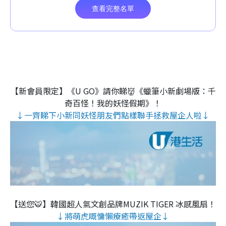
【新會員限定】《U GO》請你睇👹《蠟筆小新劇場版：千
奇百怪！我的妖怪假期》！
↓一齊睇下小新同妖怪朋友們點樣聯手拯救屋企人啦↓
【送您🐯】韓國超人氣文創品牌MUZIK TIGER 冰感風扇！
↓將萌虎嘅慵懶療癒帶返屋企↓