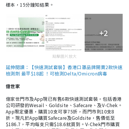
樣本，15分鐘知結果。
+2
點擊圖片放大
延伸閱讀：【快速測試套裝】香港口罩品牌開賣2款快速
檢測劑 最平$18起 ！可檢測Delta/Omicron病毒
億世家
億家世門市及App現已有售6款快速測試套裝，包括香港
公司研發的Wesail、Goldsite、Safecare、及V-Chek。
App限定優惠，購買10支可享75折，而門市則10支8
折。現凡於App購買Safecare及Goldsite，售價低至
$186.7，平均每支只需$18.6就買到。V-Chek門市購買