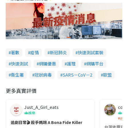
著數
疫情
新冠肺炎
快速測試套裝
快速測試
網購優惠
護理
網購平台
衞生署
冠狀病毒
SARS－CoV－2
歐盟
更多真實評價
Just_A_Girl_eats
co c
娛樂
吹
台灣
追劇日常🎬 殺手媽咪 A Bona Fide Killer
台灣地鐵宣