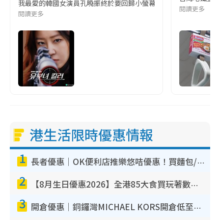
我最愛的韓國女演員孔曉振終於要回歸小螢幕啦!這次的劇本改編自同名
閱讀更多
閱讀更多
港生活限時優惠情報
1
長者優惠｜OK便利店推樂悠咭優惠！買麵包/牛奶/保健品拍卡即減
2
【8月生日優惠2026】全港85大食買玩著數攻略 自助餐/火鍋放題同行免費＋誠品/DONKI送現金券
3
開倉優惠｜銅鑼灣MICHAEL KORS開倉低至17折！直擊$500起買手袋/銀包/鞋款 必買經典Jet Set系列