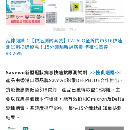
點擊圖片放大
延伸閱讀：【快速測試套裝】CATALO全線門市$16快速
測試劑換購優惠！15分鐘驗新冠病毒 準確性高達
98.26%
Savewo新型冠狀病毒快速抗原測試劑
>>按此選購<<
產品由香港口罩品牌Savewo聯乘DEEPBLUE合作推出，
抗疫優惠價低至$18買到。產品已獲得歐盟CE認證，主
要以採集鼻液樣本作檢測，能有效檢測Omicron及Delta
變種病毒，準確度達至99%，最快15分鐘就能知道檢測
結果。