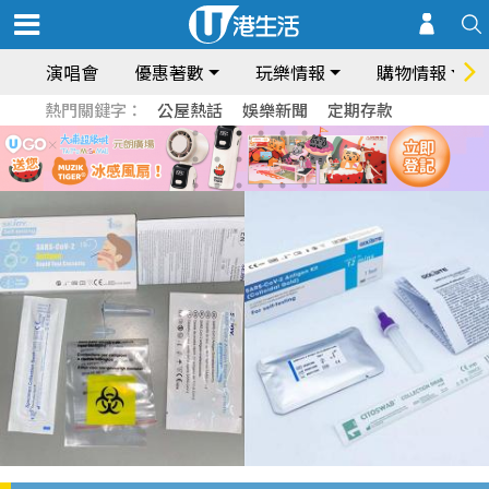
演唱會
優惠著數
玩樂情報
購物情報
熱門關鍵字：
公屋熱話
娛樂新聞
定期存款