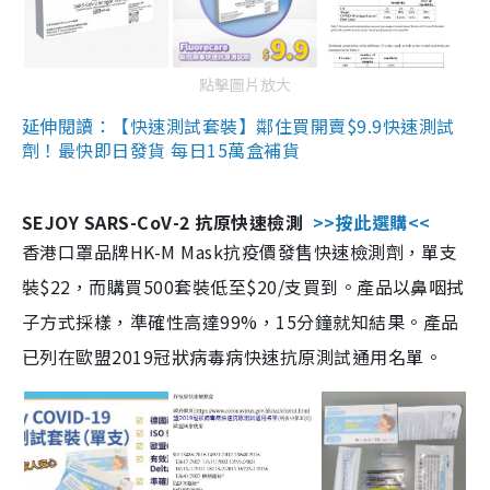
點擊圖片放大
延伸閱讀：【快速測試套裝】鄰住買開賣$9.9快速測試
劑！最快即日發貨 每日15萬盒補貨
SEJOY SARS-CoV-2 抗原快速檢測
>>按此選購<<
香港口罩品牌HK-M Mask抗疫價發售快速檢測劑，單支
裝$22，而購買500套裝低至$20/支買到。產品以鼻咽拭
子方式採樣，準確性高達99%，15分鐘就知結果。產品
已列在歐盟2019冠狀病毒病快速抗原測試通用名單。