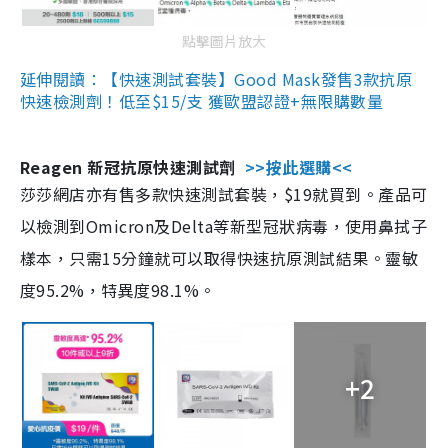
點擊圖片放大
延伸閱讀：【快速測試套裝】Good Mask發售3款抗原
快速檢測劑！低至$15/支 獲歐盟認證+無限購數量
Reagen 新冠抗原快速測試劑
>>按此選購<<
莎莎網店亦有售多款快速測試套裝，$19就買到。產品可
以檢測到Omicron及Delta等新型冠狀病毒，使用鼻拭子
樣本，只需15分鐘就可以取得快速抗原測試結果。靈敏
度95.2%，特異度98.1%。
+2