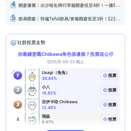
4
開倉優惠｜尖沙咀名牌行李箱開倉低至4折！一連5日 American Tourister/ace./Hallmark $200起！
5
廚具開倉｜特福Tefal廚具/家電開倉低至3折！$220起買平底鍋/炒鑊/湯煲！電飯煲/吸塵機/燙斗$418起