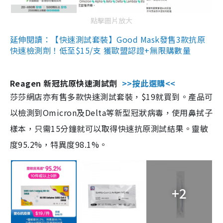
點擊圖片放大
延伸閱讀：【快速測試套裝】Good Mask發售3款抗原
快速檢測劑！低至$15/支 獲歐盟認證+無限購數量
Reagen 新冠抗原快速測試劑
>>按此選購<<
莎莎網店亦有售多款快速測試套裝，$19就買到。產品可
以檢測到Omicron及Delta等新型冠狀病毒，使用鼻拭子
樣本，只需15分鐘就可以取得快速抗原測試結果。靈敏
度95.2%，特異度98.1%。
+2