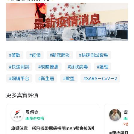
著數
疫情
新冠肺炎
快速測試套裝
快速測試
網購優惠
冠狀病毒
護理
網購平台
衞生署
歐盟
SARS－CoV－2
更多真實評價
風傳媒
營養教
旅遊攻略
生
香港
旅遊注意｜搭飛機帶尿袋標明mAh都會被沒收😱出發前切記檢查「1
#連皮帶籽都