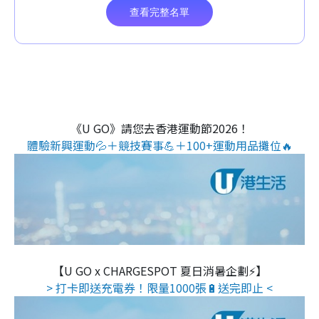
《U GO》請您去香港運動節2026！
體驗新興運動💦＋競技賽事💪＋100+運動用品攤位🔥
【U GO x CHARGESPOT 夏日消暑企劃⚡】
> 打卡即送充電券！限量1000張🔋送完即止 <