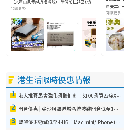
（文章由風傳媒授權轉載） 準備前往韓國旅遊的民眾，近期要特別留
夏天其中一種時
閱讀更多
閱讀更多
港生活限時優惠情報
1
港大推賽馬會強化骨骼計劃！$100骨質密度X光檢查 完成免費運動訓練送超市禮券！附參加資格
2
開倉優惠 | 尖沙咀海港城名牌波鞋開倉低至1折！On鞋$899起／Joy&Peace鞋履$98起
3
豐澤優惠勁減低至44折！Mac mini/iPhone17Pro大減價！廚房家電$220起