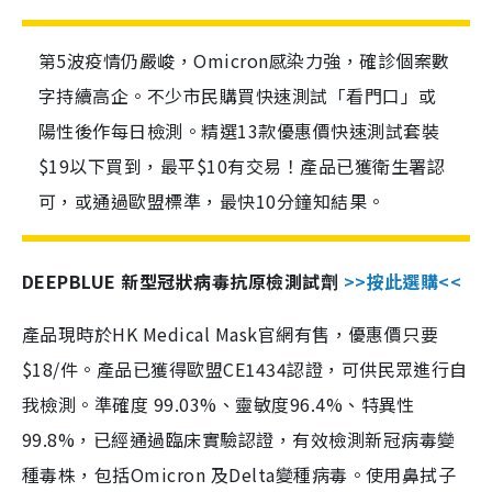
第5波疫情仍嚴峻，Omicron感染力強，確診個案數
字持續高企。不少市民購買快速測試「看門口」或
陽性後作每日檢測。精選13款優惠價快速測試套裝
$19以下買到，最平$10有交易！產品已獲衛生署認
可，或通過歐盟標準，最快10分鐘知結果。
DEEPBLUE 新型冠狀病毒抗原檢測試劑
>>按此選購<<
產品現時於HK Medical Mask官網有售，優惠價只要
$18/件。產品已獲得歐盟CE1434認證，可供民眾進行自
我檢測。準確度 99.03%、靈敏度96.4%、特異性
99.8%，已經通過臨床實驗認證，有效檢測新冠病毒變
種毒株，包括Omicron 及Delta變種病毒。使用鼻拭子