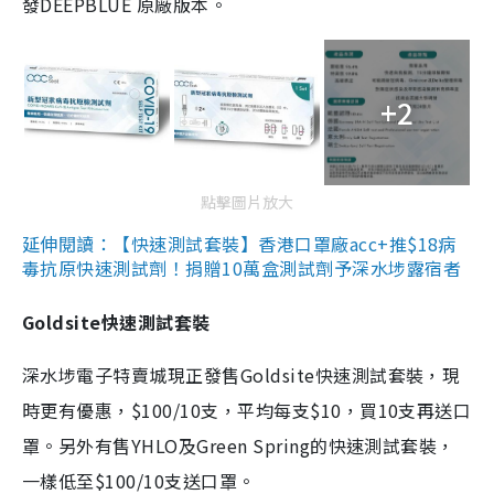
發DEEPBLUE 原廠版本。
+2
點擊圖片放大
延伸閱讀：【快速測試套裝】香港口罩廠acc+推$18病
毒抗原快速測試劑！捐贈10萬盒測試劑予深水埗露宿者
Goldsite快速測試套裝
深水埗電子特賣城現正發售Goldsite快速測試套裝，現
時更有優惠，$100/10支，平均每支$10，買10支再送口
罩。另外有售YHLO及Green Spring的快速測試套裝，
一樣低至$100/10支送口罩。