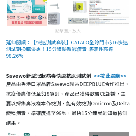
點擊圖片放大
延伸閱讀：【快速測試套裝】CATALO全線門市$16快速
測試劑換購優惠！15分鐘驗新冠病毒 準確性高達
98.26%
Savewo新型冠狀病毒快速抗原測試劑
>>按此選購<<
產品由香港口罩品牌Savewo聯乘DEEPBLUE合作推出，
抗疫優惠價低至$18買到。產品已獲得歐盟CE認證，主
要以採集鼻液樣本作檢測，能有效檢測Omicron及Delta
變種病毒，準確度達至99%，最快15分鐘就能知道檢測
結果。