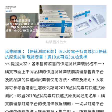
點擊圖片放大
延伸閱讀：【快速測試套裝】深水埗電子特賣城$15快速
抗原測試劑 現貨發售！買10支再送3支檢測棒
<< 提提大家，各零售商發售的快速測試套裝規格不一，
購買市面上不同品牌的快速測試套裝前請留意售賣平台
及該品牌的快速測試套裝使用方法、條款及細則，大家
亦可參考香港衞生署表列認可2019冠狀病毒病快速抗原
測試、歐盟2019冠狀病毒病快速抗原測試通用名單，購
買前留意訂購平台的使用條款及細則，一切以訂購平台
公佈的價錢為準。數量有限，售完即止；所有優惠細則