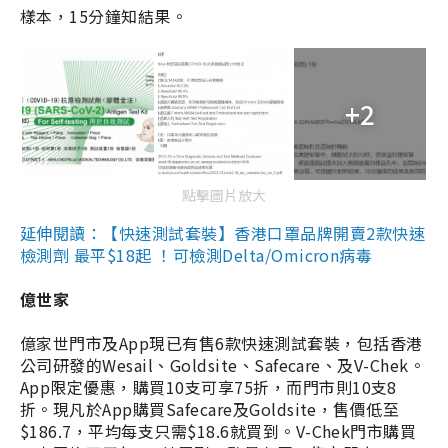
樣本，15分鐘知結果。
+2
點擊圖片放大
延伸閱讀：【快速測試套裝】香港口罩品牌開賣2款快速
檢測劑 最平$18起 ！可檢測Delta/Omicron病毒
億世家
億家世門市及App現已有售6款快速測試套裝，包括香港
公司研發的Wesail、Goldsite、Safecare、及V-Chek。
App限定優惠，購買10支可享75折，而門市則10支8
折。現凡於App購買Safecare及Goldsite，售價低至
$186.7，平均每支只需$18.6就買到。V-Chek門市購買