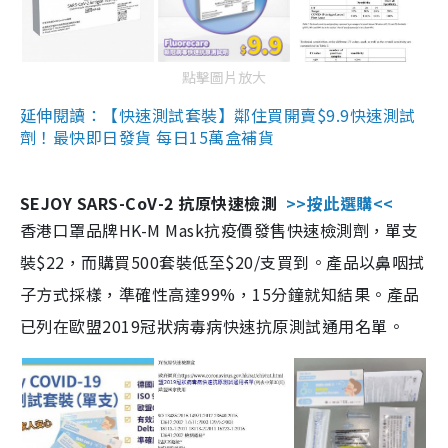
點擊圖片放大
延伸閱讀：【快速測試套裝】鄰住買開賣$9.9快速測試
劑！最快即日發貨 每日15萬盒補貨
SEJOY SARS-CoV-2 抗原快速檢測
>>按此選購<<
香港口罩品牌HK-M Mask抗疫價發售快速檢測劑，單支
裝$22，而購買500套裝低至$20/支買到。產品以鼻咽拭
子方式採樣，準確性高達99%，15分鐘就知結果。產品
已列在歐盟2019冠狀病毒病快速抗原測試通用名單。