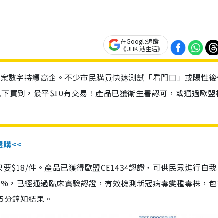
在Google追蹤
《UHK 港生活》
診個案數字持續高企。不少市民購買快速測試「看門口」或陽性後
以下買到，最平$10有交易！產品已獲衛生署認可，或通過歐盟
選購<<
惠價只要$18/件。產品已獲得歐盟CE1434認證，可供民眾進行自
性99.8%，已經通過臨床實驗認證，有效檢測新冠病毒變種毒株，
，15分鐘知結果。