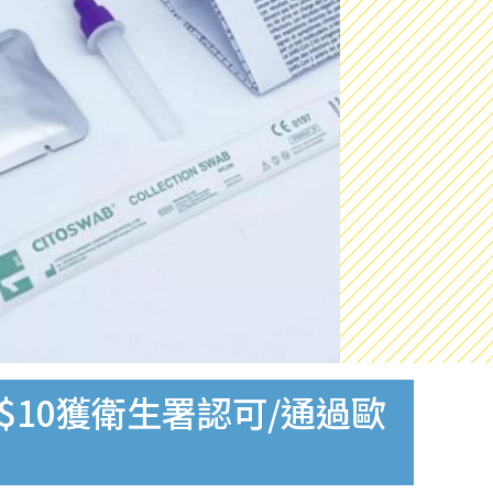
$10獲衛生署認可/通過歐