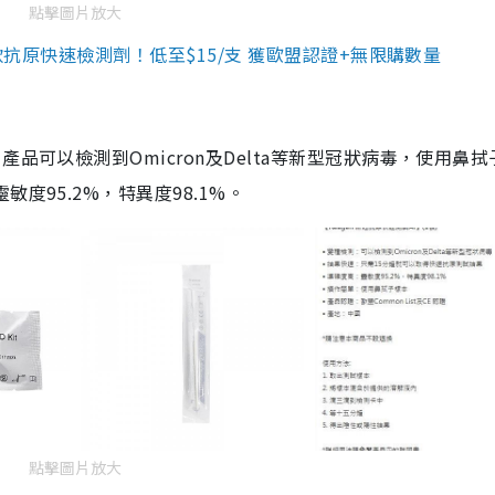
點擊圖片放大
3款抗原快速檢測劑！低至$15/支 獲歐盟認證+無限購數量
品可以檢測到Omicron及Delta等新型冠狀病毒，使用鼻拭
度95.2%，特異度98.1%。
點擊圖片放大