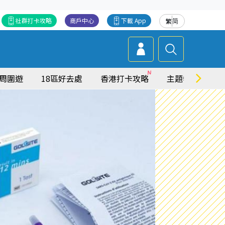
社群打卡攻略
商戶中心
下載 App
繁
简
周圍遊
18區好去處
香港打卡攻略
主題特集