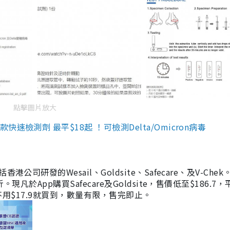
點擊圖片放大
檢測劑 最平$18起 ！可檢測Delta/Omicron病毒
研發的Wesail、Goldsite、Safecare、及V-Chek。
凡於App購買Safecare及Goldsite，售價低至$186.7
均不用$17.9就買到，數量有限，售完即止。