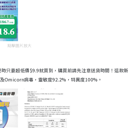
點擊圖片放大
劑，現時只要超低價$9.9就買到，購買前請先注意送貨時間！這款
Omicorn病毒，靈敏度92.2%，特異度100%。