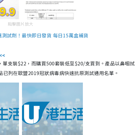
點擊圖片放大
速測試劑！最快即日發貨 每日15萬盒補貨
<<
，單支裝$22，而購買500套裝低至$20/支買到。產品以鼻咽
品已列在歐盟2019冠狀病毒病快速抗原測試通用名單。