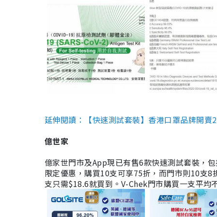
延伸閱讀：【快速測試套裝】香港口罩品牌開賣2款快速
億世家
億家世門市及App現已有售6款快速測試套裝，包括香港公司
限定優惠，購買10支可享75折，而門市則10支8折。現
支只需$18.6就買到。V-Chek門市購買一支平