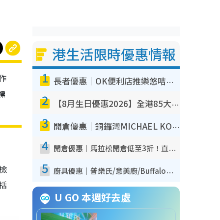
港生活限時優惠情報
1
作
長者優惠｜OK便利店推樂悠咭優惠！買麵包/牛奶/保健品拍卡即減
標
2
【8月生日優惠2026】全港85大食買玩著數攻略 自助餐/火鍋放題同行免費＋誠品/DONKI送現金券
3
開倉優惠｜銅鑼灣MICHAEL KORS開倉低至17折！直擊$500起買手袋/銀包/鞋款 必買經典Jet Set系列
4
開倉優惠｜馬拉松開倉低至3折！直擊$99起買adidas／New Balance／Puma鞋款 STANLEY保溫杯劈價至$119起
5
我檢
廚具優惠｜普樂氏/意美廚/Buffalo廚具低至3折！$89起買煎鍋／炒鑊／個人鍋 同場小家電激減至$99起
包括
U GO 本週好去處