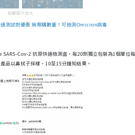
點擊圖片放大
測試劑優惠 無限購數量！可檢測Omicron病毒
are SARS-Cov-2 抗原快速檢測盒，每20劑獨立包裝為1個單位
5。產品以鼻拭子採樣，10至15分鐘知結果。