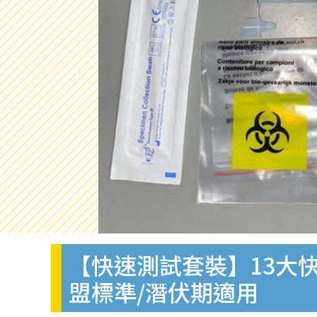
【快速測試套裝】13大快
盟標準/潛伏期適用