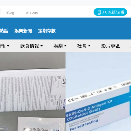
Blog
e-zone
U GO搵好去處
熱話
娛樂新聞
定期存款
情報
飲食情報
娛樂
社會
影片專區