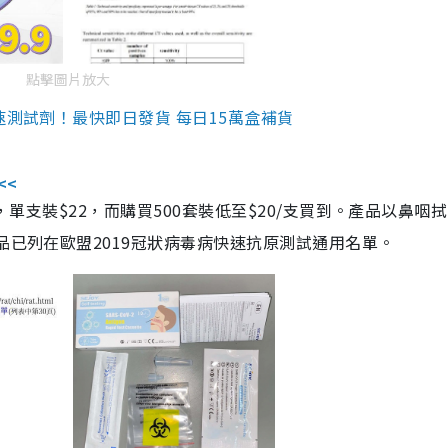
點擊圖片放大
速測試劑！最快即日發貨 每日15萬盒補貨
<<
，單支裝$22，而購買500套裝低至$20/支買到。產品以鼻咽
品已列在歐盟2019冠狀病毒病快速抗原測試通用名單。