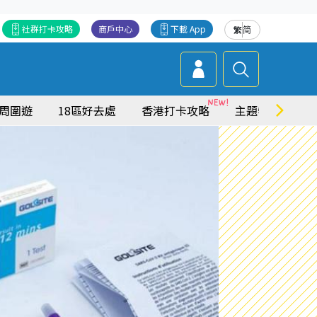
社群打卡攻略
商戶中心
下載 App
繁
简
周圍遊
18區好去處
香港打卡攻略
主題特集