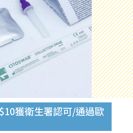
$10獲衛生署認可/通過歐