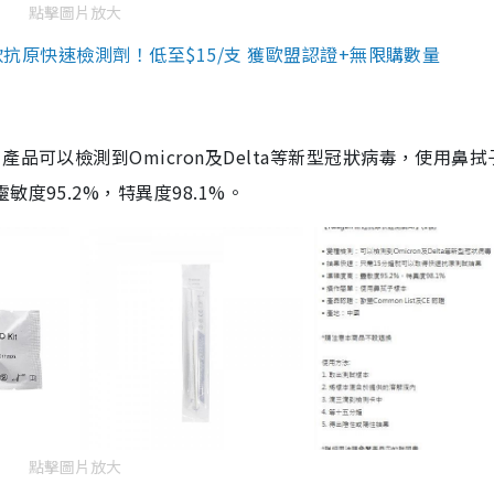
點擊圖片放大
3款抗原快速檢測劑！低至$15/支 獲歐盟認證+無限購數量
品可以檢測到Omicron及Delta等新型冠狀病毒，使用鼻拭
度95.2%，特異度98.1%。
點擊圖片放大