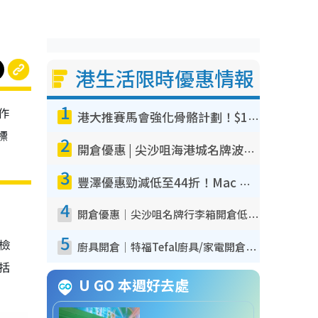
港生活限時優惠情報
1
作
港大推賽馬會強化骨骼計劃！$100骨質密度X光檢查 完成免費運動訓練送超市禮券！附參加資格
標
2
開倉優惠 | 尖沙咀海港城名牌波鞋開倉低至1折！On鞋$899起／Joy&Peace鞋履$98起
3
豐澤優惠勁減低至44折！Mac mini/iPhone17Pro大減價！廚房家電$220起
4
開倉優惠｜尖沙咀名牌行李箱開倉低至4折！一連5日 American Tourister/ace./Hallmark $200起！
5
我檢
廚具開倉｜特福Tefal廚具/家電開倉低至3折！$220起買平底鍋/炒鑊/湯煲！電飯煲/吸塵機/燙斗$418起
包括
U GO 本週好去處