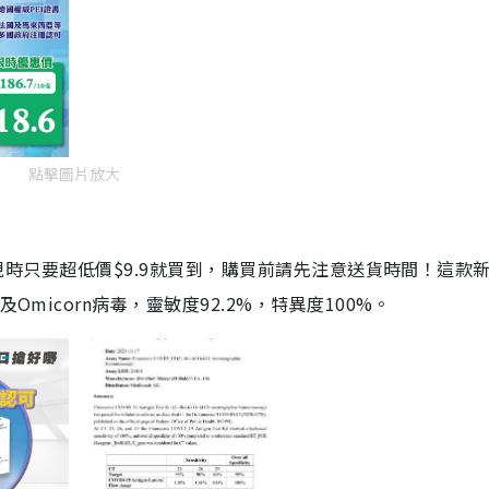
點擊圖片放大
劑，現時只要超低價$9.9就買到，購買前請先注意送貨時間！這款
Omicorn病毒，靈敏度92.2%，特異度100%。