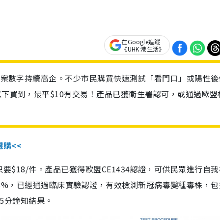
在Google追蹤
《UHK 港生活》
診個案數字持續高企。不少市民購買快速測試「看門口」或陽性後
以下買到，最平$10有交易！產品已獲衛生署認可，或通過歐盟
選購<<
惠價只要$18/件。產品已獲得歐盟CE1434認證，可供民眾進行自
性99.8%，已經通過臨床實驗認證，有效檢測新冠病毒變種毒株，
，15分鐘知結果。