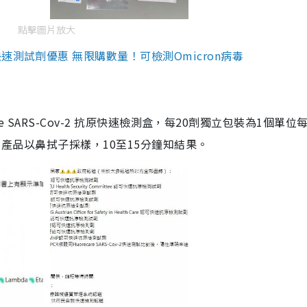
點擊圖片放大
測試劑優惠 無限購數量！可檢測Omicron病毒
are SARS-Cov-2 抗原快速檢測盒，每20劑獨立包裝為1個單位
5。產品以鼻拭子採樣，10至15分鐘知結果。