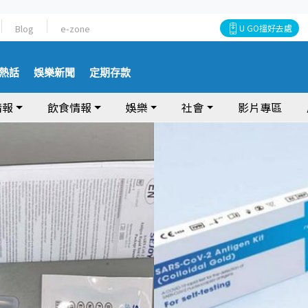
Blog
e-zone
U GO搵好去處
熱話
娛樂新聞
定期存款
情報
飲食情報
娛樂
社會
影片專區