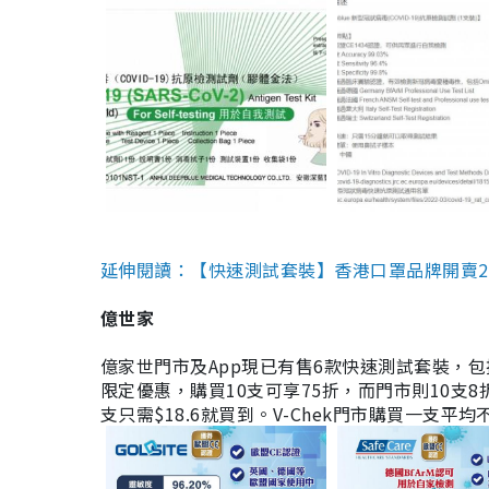
延伸閱讀：【快速測試套裝】香港口罩品牌開賣2款快速
億世家
億家世門市及App現已有售6款快速測試套裝，包括香港公司
限定優惠，購買10支可享75折，而門市則10支8折。現
支只需$18.6就買到。V-Chek門市購買一支平