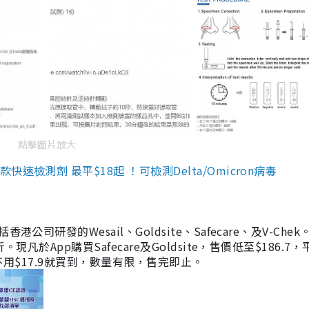
點擊圖片放大
檢測劑 最平$18起 ！可檢測Delta/Omicron病毒
研發的Wesail、Goldsite、Safecare、及V-Chek。
凡於App購買Safecare及Goldsite，售價低至$186.7
均不用$17.9就買到，數量有限，售完即止。