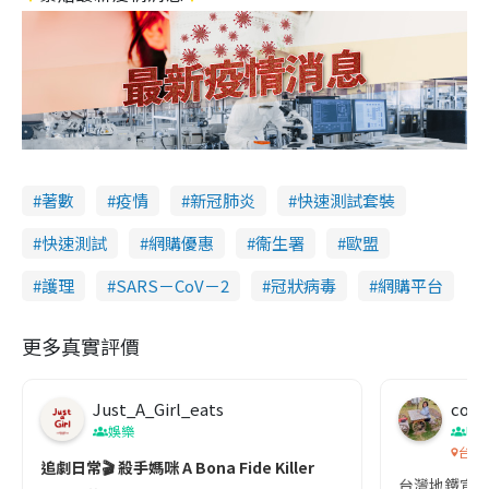
著數
疫情
新冠肺炎
快速測試套裝
快速測試
網購優惠
衞生署
歐盟
護理
SARS－CoV－2
冠狀病毒
網購平台
更多真實評價
Just_A_Girl_eats
co c
娛樂
吹
台灣
追劇日常🎬 殺手媽咪 A Bona Fide Killer
台灣地鐵宣