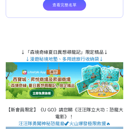
↓「森境奇緣夏日異想尋龍記」限定精品↓
↓漫遊秘境地墊、多用途旅行收納袋↓
【新會員限定】《U GO》請您睇《汪汪隊立大功：恐龍大
電影》！
汪汪隊勇闖神秘恐龍島🦖火山爆發極限救援🔥