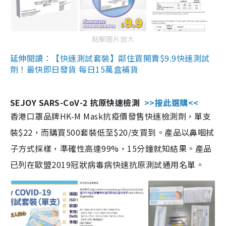
點擊圖片放大
延伸閱讀：【快速測試套裝】鄰住買開賣$9.9快速測試
劑！最快即日發貨 每日15萬盒補貨
SEJOY SARS-CoV-2 抗原快速檢測
>>按此選購<<
香港口罩品牌HK-M Mask抗疫價發售快速檢測劑，單支
裝$22，而購買500套裝低至$20/支買到。產品以鼻咽拭
子方式採樣，準確性高達99%，15分鐘就知結果。產品
已列在歐盟2019冠狀病毒病快速抗原測試通用名單。