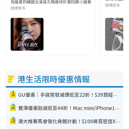
我最愛的韓國女演員孔曉振終於要回歸小螢幕啦!這次的劇本改編自同名
閱讀更多
閱讀更多
港生活限時優惠情報
1
GU優惠｜手袋突發減價低至22折！$39買經典波士頓包/餃子袋！飾物同步減價$29起！
2
豐澤優惠勁減低至44折！Mac mini/iPhone17Pro大減價！廚房家電$220起
3
港大推賽馬會強化骨骼計劃！$100骨質密度X光檢查 完成免費運動訓練送超市禮券！附參加資格