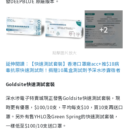
發DEEPBLUE 原廠版本。
+2
點擊圖片放大
延伸閱讀：【快速測試套裝】香港口罩廠acc+推$18病
毒抗原快速測試劑！捐贈10萬盒測試劑予深水埗露宿者
Goldsite快速測試套裝
深水埗電子特賣城現正發售Goldsite快速測試套裝，現
時更有優惠，$100/10支，平均每支$10，買10支再送口
罩。另外有售YHLO及Green Spring的快速測試套裝，
一樣低至$100/10支送口罩。