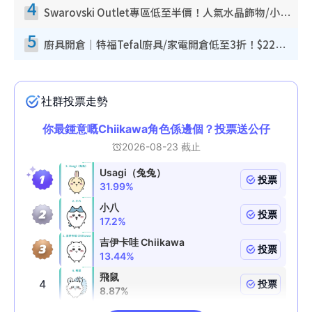
4
Swarovski Outlet專區低至半價！人氣水晶飾物/小擺設$138起！迪士尼款/水晶高跟鞋都有平
5
廚具開倉｜特福Tefal廚具/家電開倉低至3折！$220起買平底鍋/炒鑊/湯煲！電飯煲/吸塵機/燙斗$418起