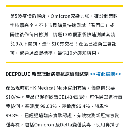
第5波疫情仍嚴峻，Omicron感染力強，確診個案數
字持續高企。不少市民購買快速測試「看門口」或
陽性後作每日檢測。精選13款優惠價快速測試套裝
$19以下買到，最平$10有交易！產品已獲衛生署認
可，或通過歐盟標準，最快10分鐘知結果。
DEEPBLUE 新型冠狀病毒抗原檢測試劑
>>按此選購<<
產品現時於HK Medical Mask官網有售，優惠價只要
$18/件。產品已獲得歐盟CE1434認證，可供民眾進行自
我檢測。準確度 99.03%、靈敏度96.4%、特異性
99.8%，已經通過臨床實驗認證，有效檢測新冠病毒變
種毒株，包括Omicron 及Delta變種病毒。使用鼻拭子