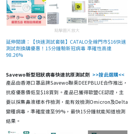
點擊圖片放大
延伸閱讀：【快速測試套裝】CATALO全線門市$16快速
測試劑換購優惠！15分鐘驗新冠病毒 準確性高達
98.26%
Savewo新型冠狀病毒快速抗原測試劑
>>按此選購<<
產品由香港口罩品牌Savewo聯乘DEEPBLUE合作推出，
抗疫優惠價低至$18買到。產品已獲得歐盟CE認證，主
要以採集鼻液樣本作檢測，能有效檢測Omicron及Delta
變種病毒，準確度達至99%，最快15分鐘就能知道檢測
結果。