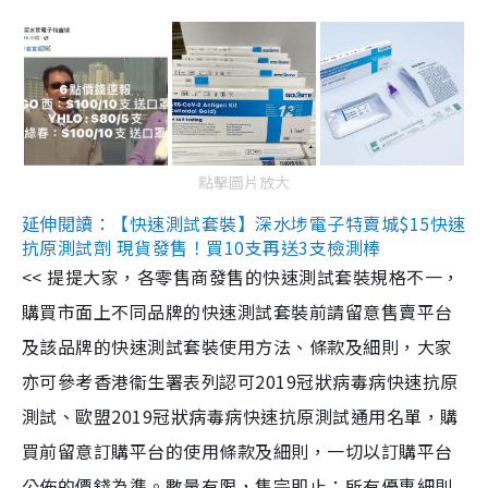
點擊圖片放大
延伸閱讀：【快速測試套裝】深水埗電子特賣城$15快速
抗原測試劑 現貨發售！買10支再送3支檢測棒
<< 提提大家，各零售商發售的快速測試套裝規格不一，
購買市面上不同品牌的快速測試套裝前請留意售賣平台
及該品牌的快速測試套裝使用方法、條款及細則，大家
亦可參考香港衞生署表列認可2019冠狀病毒病快速抗原
測試、歐盟2019冠狀病毒病快速抗原測試通用名單，購
買前留意訂購平台的使用條款及細則，一切以訂購平台
公佈的價錢為準。數量有限，售完即止；所有優惠細則