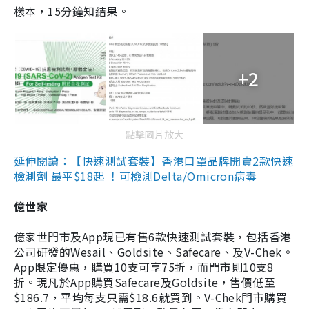
樣本，15分鐘知結果。
+2
點擊圖片放大
延伸閱讀：【快速測試套裝】香港口罩品牌開賣2款快速
檢測劑 最平$18起 ！可檢測Delta/Omicron病毒
億世家
億家世門市及App現已有售6款快速測試套裝，包括香港
公司研發的Wesail、Goldsite、Safecare、及V-Chek。
App限定優惠，購買10支可享75折，而門市則10支8
折。現凡於App購買Safecare及Goldsite，售價低至
$186.7，平均每支只需$18.6就買到。V-Chek門市購買