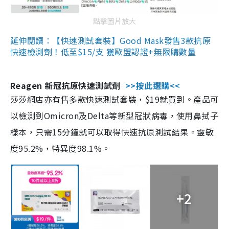
點擊圖片放大
延伸閱讀：【快速測試套裝】Good Mask發售3款抗原
快速檢測劑！低至$15/支 獲歐盟認證+無限購數量
Reagen 新冠抗原快速測試劑
>>按此選購<<
莎莎網店亦有售多款快速測試套裝，$19就買到。產品可
以檢測到Omicron及Delta等新型冠狀病毒，使用鼻拭子
樣本，只需15分鐘就可以取得快速抗原測試結果。靈敏
度95.2%，特異度98.1%。
+2