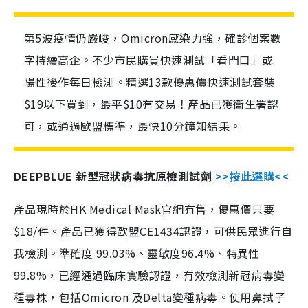
第5波疫情仍嚴峻，Omicron感染力強，確診個案數
字持續高企。不少市民購買快速測試「看門口」或
陽性後作每日檢測。精選13款優惠價快速測試套裝
$19以下買到，最平$10有交易！產品已獲衛生署認
可，或通過歐盟標準，最快10分鐘知結果。
DEEPBLUE 新型冠狀病毒抗原檢測試劑
>>按此選購<<
產品現時於HK Medical Mask官網有售，優惠價只要
$18/件。產品已獲得歐盟CE1434認證，可供民眾進行自
我檢測。準確度 99.03%、靈敏度96.4%、特異性
99.8%，已經通過臨床實驗認證，有效檢測新冠病毒變
種毒株，包括Omicron 及Delta變種病毒。使用鼻拭子