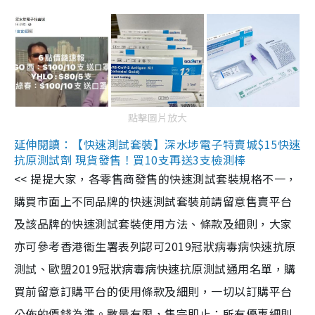
點擊圖片放大
延伸閱讀：【快速測試套裝】深水埗電子特賣城$15快速
抗原測試劑 現貨發售！買10支再送3支檢測棒
<< 提提大家，各零售商發售的快速測試套裝規格不一，
購買市面上不同品牌的快速測試套裝前請留意售賣平台
及該品牌的快速測試套裝使用方法、條款及細則，大家
亦可參考香港衞生署表列認可2019冠狀病毒病快速抗原
測試、歐盟2019冠狀病毒病快速抗原測試通用名單，購
買前留意訂購平台的使用條款及細則，一切以訂購平台
公佈的價錢為準。數量有限，售完即止；所有優惠細則