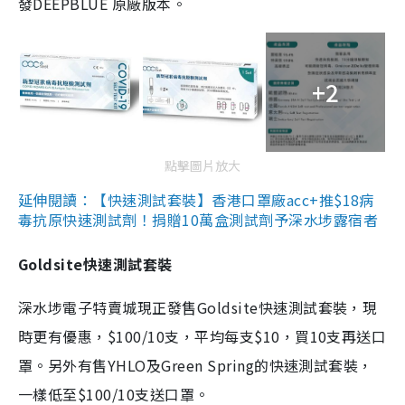
發DEEPBLUE 原廠版本。
+2
點擊圖片放大
延伸閱讀：【快速測試套裝】香港口罩廠acc+推$18病
毒抗原快速測試劑！捐贈10萬盒測試劑予深水埗露宿者
Goldsite快速測試套裝
深水埗電子特賣城現正發售Goldsite快速測試套裝，現
時更有優惠，$100/10支，平均每支$10，買10支再送口
罩。另外有售YHLO及Green Spring的快速測試套裝，
一樣低至$100/10支送口罩。