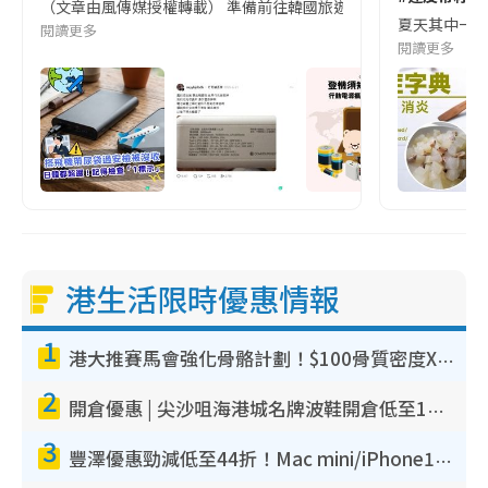
（文章由風傳媒授權轉載） 準備前往韓國旅遊的民眾，近期要特別留
夏天其中一種時
閱讀更多
閱讀更多
港生活限時優惠情報
1
港大推賽馬會強化骨骼計劃！$100骨質密度X光檢查 完成免費運動訓練送超市禮券！附參加資格
2
開倉優惠 | 尖沙咀海港城名牌波鞋開倉低至1折！On鞋$899起／Joy&Peace鞋履$98起
3
豐澤優惠勁減低至44折！Mac mini/iPhone17Pro大減價！廚房家電$220起