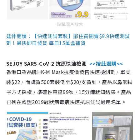
點擊圖片放大
延伸閱讀：【快速測試套裝】鄰住買開賣$9.9快速測試
劑！最快即日發貨 每日15萬盒補貨
SEJOY SARS-CoV-2 抗原快速檢測
>>按此選購<<
香港口罩品牌HK-M Mask抗疫價發售快速檢測劑，單支
裝$22，而購買500套裝低至$20/支買到。產品以鼻咽拭
子方式採樣，準確性高達99%，15分鐘就知結果。產品
已列在歐盟2019冠狀病毒病快速抗原測試通用名單。