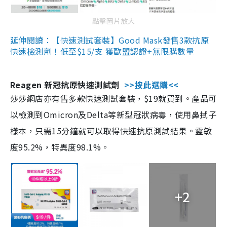
點擊圖片放大
延伸閱讀：【快速測試套裝】Good Mask發售3款抗原
快速檢測劑！低至$15/支 獲歐盟認證+無限購數量
Reagen 新冠抗原快速測試劑
>>按此選購<<
莎莎網店亦有售多款快速測試套裝，$19就買到。產品可
以檢測到Omicron及Delta等新型冠狀病毒，使用鼻拭子
樣本，只需15分鐘就可以取得快速抗原測試結果。靈敏
度95.2%，特異度98.1%。
+2