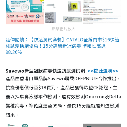
點擊圖片放大
延伸閱讀：【快速測試套裝】CATALO全線門市$16快速
測試劑換購優惠！15分鐘驗新冠病毒 準確性高達
98.26%
Savewo新型冠狀病毒快速抗原測試劑
>>按此選購<<
產品由香港口罩品牌Savewo聯乘DEEPBLUE合作推出，
抗疫優惠價低至$18買到。產品已獲得歐盟CE認證，主
要以採集鼻液樣本作檢測，能有效檢測Omicron及Delta
變種病毒，準確度達至99%，最快15分鐘就能知道檢測
結果。