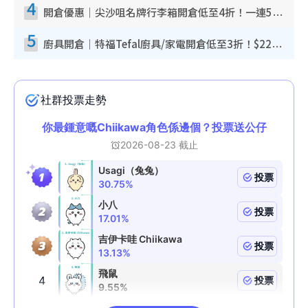
4
開倉優惠｜尖沙咀名牌行李箱開倉低至4折！一連5日 American Tourister/ace./Hallmark $200起！
5
廚具開倉｜特福Tefal廚具/家電開倉低至3折！$220起買平底鍋/炒鑊/湯煲！電飯煲/吸塵機/燙斗$418起