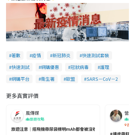
著數
疫情
新冠肺炎
快速測試套裝
快速測試
網購優惠
冠狀病毒
護理
網購平台
衞生署
歐盟
SARS－CoV－2
更多真實評價
風傳媒
營養教
旅遊攻略
生
香港
旅遊注意｜搭飛機帶尿袋標明mAh都會被沒收😱出發前切記檢查「1
#連皮帶籽都