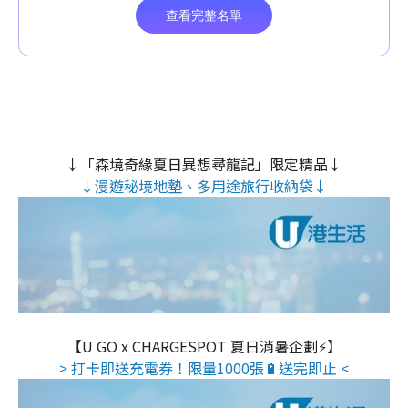
↓「森境奇緣夏日異想尋龍記」限定精品↓
↓漫遊秘境地墊、多用途旅行收納袋↓
【U GO x CHARGESPOT 夏日消暑企劃⚡】
> 打卡即送充電券！限量1000張🔋送完即止 <