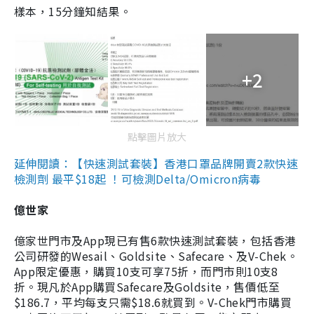
樣本，15分鐘知結果。
+2
點擊圖片放大
延伸閱讀：【快速測試套裝】香港口罩品牌開賣2款快速
檢測劑 最平$18起 ！可檢測Delta/Omicron病毒
億世家
億家世門市及App現已有售6款快速測試套裝，包括香港
公司研發的Wesail、Goldsite、Safecare、及V-Chek。
App限定優惠，購買10支可享75折，而門市則10支8
折。現凡於App購買Safecare及Goldsite，售價低至
$186.7，平均每支只需$18.6就買到。V-Chek門市購買