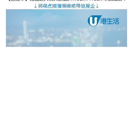
↓將萌虎嘅慵懶療癒帶返屋企↓