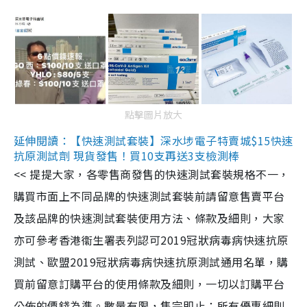
點擊圖片放大
延伸閱讀：【快速測試套裝】深水埗電子特賣城$15快速
抗原測試劑 現貨發售！買10支再送3支檢測棒
<< 提提大家，各零售商發售的快速測試套裝規格不一，
購買市面上不同品牌的快速測試套裝前請留意售賣平台
及該品牌的快速測試套裝使用方法、條款及細則，大家
亦可參考香港衞生署表列認可2019冠狀病毒病快速抗原
測試、歐盟2019冠狀病毒病快速抗原測試通用名單，購
買前留意訂購平台的使用條款及細則，一切以訂購平台
公佈的價錢為準。數量有限，售完即止；所有優惠細則