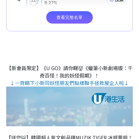
【新會員限定】《U GO》請你睇👹《蠟筆小新劇場版：千
奇百怪！我的妖怪假期》！
↓一齊睇下小新同妖怪朋友們點樣聯手拯救屋企人啦↓
【送您🐯】韓國超人氣文創品牌MUZIK TIGER 冰感風扇！