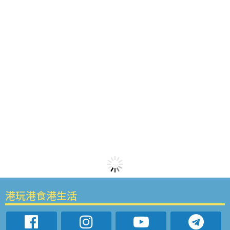
港玩港食港生活