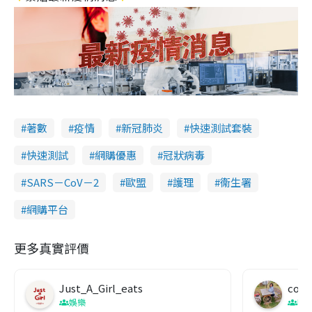
著數
疫情
新冠肺炎
快速測試套裝
快速測試
網購優惠
冠狀病毒
SARS－CoV－2
歐盟
護理
衞生署
網購平台
更多真實評價
Just_A_Girl_eats
co c
娛樂
吹