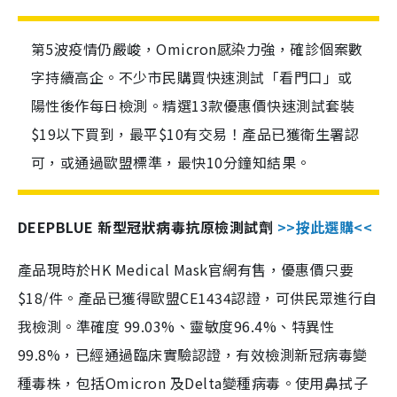
第5波疫情仍嚴峻，Omicron感染力強，確診個案數
字持續高企。不少市民購買快速測試「看門口」或
陽性後作每日檢測。精選13款優惠價快速測試套裝
$19以下買到，最平$10有交易！產品已獲衛生署認
可，或通過歐盟標準，最快10分鐘知結果。
DEEPBLUE 新型冠狀病毒抗原檢測試劑
>>按此選購<<
產品現時於HK Medical Mask官網有售，優惠價只要
$18/件。產品已獲得歐盟CE1434認證，可供民眾進行自
我檢測。準確度 99.03%、靈敏度96.4%、特異性
99.8%，已經通過臨床實驗認證，有效檢測新冠病毒變
種毒株，包括Omicron 及Delta變種病毒。使用鼻拭子