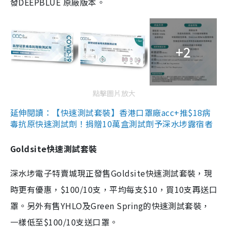
發DEEPBLUE 原廠版本。
+2
點擊圖片放大
延伸閱讀：【快速測試套裝】香港口罩廠acc+推$18病
毒抗原快速測試劑！捐贈10萬盒測試劑予深水埗露宿者
Goldsite快速測試套裝
深水埗電子特賣城現正發售Goldsite快速測試套裝，現
時更有優惠，$100/10支，平均每支$10，買10支再送口
罩。另外有售YHLO及Green Spring的快速測試套裝，
一樣低至$100/10支送口罩。