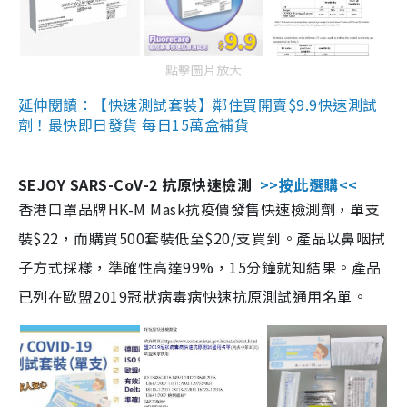
點擊圖片放大
延伸閱讀：【快速測試套裝】鄰住買開賣$9.9快速測試
劑！最快即日發貨 每日15萬盒補貨
SEJOY SARS-CoV-2 抗原快速檢測
>>按此選購<<
香港口罩品牌HK-M Mask抗疫價發售快速檢測劑，單支
裝$22，而購買500套裝低至$20/支買到。產品以鼻咽拭
子方式採樣，準確性高達99%，15分鐘就知結果。產品
已列在歐盟2019冠狀病毒病快速抗原測試通用名單。