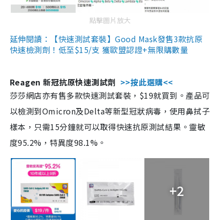
點擊圖片放大
延伸閱讀：【快速測試套裝】Good Mask發售3款抗原
快速檢測劑！低至$15/支 獲歐盟認證+無限購數量
Reagen 新冠抗原快速測試劑
>>按此選購<<
莎莎網店亦有售多款快速測試套裝，$19就買到。產品可
以檢測到Omicron及Delta等新型冠狀病毒，使用鼻拭子
樣本，只需15分鐘就可以取得快速抗原測試結果。靈敏
度95.2%，特異度98.1%。
+2