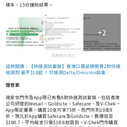
樣本，15分鐘知結果。
+2
點擊圖片放大
延伸閱讀：【快速測試套裝】香港口罩品牌開賣2款快速
檢測劑 最平$18起 ！可檢測Delta/Omicron病毒
億世家
億家世門市及App現已有售6款快速測試套裝，包括香港
公司研發的Wesail、Goldsite、Safecare、及V-Chek。
App限定優惠，購買10支可享75折，而門市則10支8
折。現凡於App購買Safecare及Goldsite，售價低至
$186.7，平均每支只需$18.6就買到。V-Chek門市購買