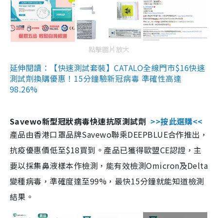
點擊圖片放大
延伸閱讀：【快速測試套裝】CATALO全線門市$16快速
測試劑換購優惠！15分鐘驗新冠病毒 準確性高達
98.26%
Savewo新型冠狀病毒快速抗原測試劑
>>按此選購<<
產品由香港口罩品牌Savewo聯乘DEEPBLUE合作推出，
抗疫優惠價低至$18買到。產品已獲得歐盟CE認證，主
要以採集鼻液樣本作檢測，能有效檢測Omicron及Delta
變種病毒，準確度達至99%，最快15分鐘就能知道檢測
結果。