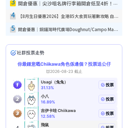
3
開倉優惠｜尖沙咀名牌行李箱開倉低至4折！一連5日 American Tourister/ace./Hallmark $200起！
4
【8月生日優惠2026】全港85大食買玩著數攻略 自助餐/火鍋放題同行免費＋誠品/DONKI送現金券
5
開倉優惠｜銅鑼灣時代廣場Doughnut/Campo Marzio開倉低至1折！背囊、書包、手袋劈價$200起