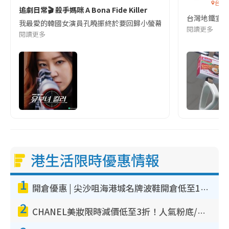
台灣
追劇日常🎬 殺手媽咪 A Bona Fide Killer
台灣地鐵宣
我最愛的韓國女演員孔曉振終於要回歸小螢幕啦!這次的劇本改編自同名
閱讀更多
閱讀更多
港生活限時優惠情報
1
開倉優惠 | 尖沙咀海港城名牌波鞋開倉低至1折！On鞋$899起／Joy&Peace鞋履$98起
2
CHANEL美妝限時減價低至3折！人氣粉底/唇膏/精華液低至$275！COCO香水都有平