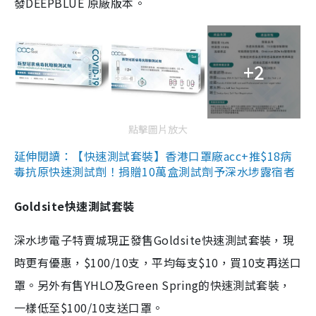
發DEEPBLUE 原廠版本。
+2
點擊圖片放大
延伸閱讀：【快速測試套裝】香港口罩廠acc+推$18病
毒抗原快速測試劑！捐贈10萬盒測試劑予深水埗露宿者
Goldsite快速測試套裝
深水埗電子特賣城現正發售Goldsite快速測試套裝，現
時更有優惠，$100/10支，平均每支$10，買10支再送口
罩。另外有售YHLO及Green Spring的快速測試套裝，
一樣低至$100/10支送口罩。