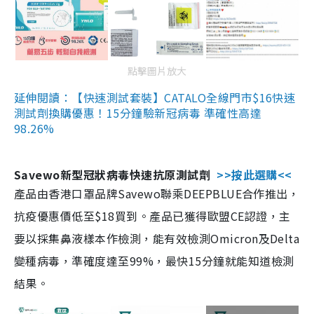
點擊圖片放大
延伸閱讀：【快速測試套裝】CATALO全線門市$16快速
測試劑換購優惠！15分鐘驗新冠病毒 準確性高達
98.26%
Savewo新型冠狀病毒快速抗原測試劑
>>按此選購<<
產品由香港口罩品牌Savewo聯乘DEEPBLUE合作推出，
抗疫優惠價低至$18買到。產品已獲得歐盟CE認證，主
要以採集鼻液樣本作檢測，能有效檢測Omicron及Delta
變種病毒，準確度達至99%，最快15分鐘就能知道檢測
結果。