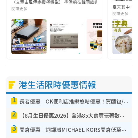
（文章由風傳媒授權轉載） 準備前往韓國旅遊的民眾，近期要特別留
夏天其中一種時
閱讀更多
閱讀更多
港生活限時優惠情報
1
長者優惠｜OK便利店推樂悠咭優惠！買麵包/牛奶/保健品拍卡即減
2
【8月生日優惠2026】全港85大食買玩著數攻略 自助餐/火鍋放題同行免費＋誠品/DONKI送現金券
3
開倉優惠｜銅鑼灣MICHAEL KORS開倉低至17折！直擊$500起買手袋/銀包/鞋款 必買經典Jet Set系列