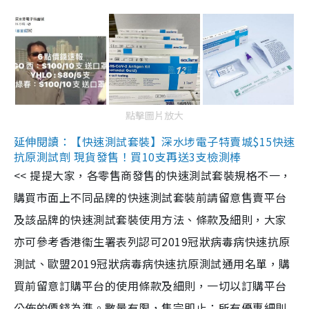
點擊圖片放大
延伸閱讀：【快速測試套裝】深水埗電子特賣城$15快速
抗原測試劑 現貨發售！買10支再送3支檢測棒
<< 提提大家，各零售商發售的快速測試套裝規格不一，
購買市面上不同品牌的快速測試套裝前請留意售賣平台
及該品牌的快速測試套裝使用方法、條款及細則，大家
亦可參考香港衞生署表列認可2019冠狀病毒病快速抗原
測試、歐盟2019冠狀病毒病快速抗原測試通用名單，購
買前留意訂購平台的使用條款及細則，一切以訂購平台
公佈的價錢為準。數量有限，售完即止；所有優惠細則