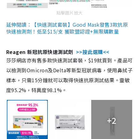
點擊圖片放大
延伸閱讀：【快速測試套裝】Good Mask發售3款抗原
快速檢測劑！低至$15/支 獲歐盟認證+無限購數量
Reagen 新冠抗原快速測試劑
>>按此選購<<
莎莎網店亦有售多款快速測試套裝，$19就買到。產品可
以檢測到Omicron及Delta等新型冠狀病毒，使用鼻拭子
樣本，只需15分鐘就可以取得快速抗原測試結果。靈敏
度95.2%，特異度98.1%。
+2