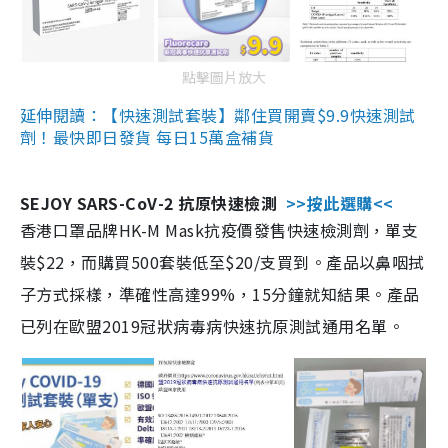
點擊圖片放大
延伸閱讀：【快速測試套裝】鄰住買開賣$9.9快速測試
劑！最快即日發貨 每日15萬盒補貨
SEJOY SARS-CoV-2 抗原快速檢測
>>按此選購<<
香港口罩品牌HK-M Mask抗疫價發售快速檢測劑，單支
裝$22，而購買500套裝低至$20/支買到。產品以鼻咽拭
子方式採樣，準確性高達99%，15分鐘就知結果。產品
已列在歐盟2019冠狀病毒病快速抗原測試通用名單。