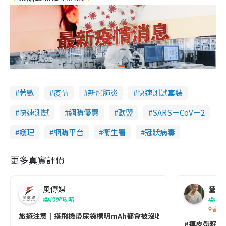
著數
疫情
新冠肺炎
快速測試套裝
快速測試
網購優惠
歐盟
SARS－CoV－2
護理
網購平台
衞生署
冠狀病毒
更多真實評價
風傳媒
營養教
旅遊攻略
生
香港
旅遊注意｜搭飛機帶尿袋標明mAh都會被沒收😱出發前切記檢查「1
#連皮帶籽都