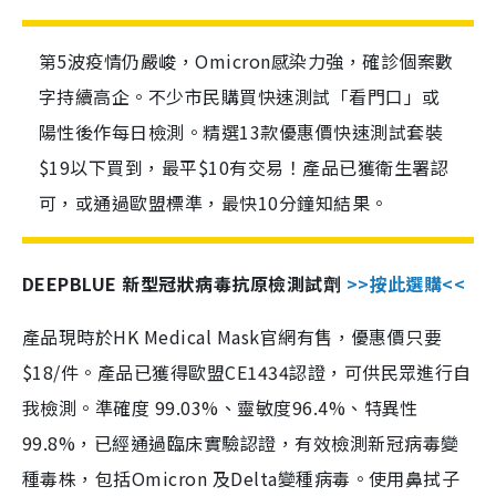
第5波疫情仍嚴峻，Omicron感染力強，確診個案數
字持續高企。不少市民購買快速測試「看門口」或
陽性後作每日檢測。精選13款優惠價快速測試套裝
$19以下買到，最平$10有交易！產品已獲衛生署認
可，或通過歐盟標準，最快10分鐘知結果。
DEEPBLUE 新型冠狀病毒抗原檢測試劑
>>按此選購<<
產品現時於HK Medical Mask官網有售，優惠價只要
$18/件。產品已獲得歐盟CE1434認證，可供民眾進行自
我檢測。準確度 99.03%、靈敏度96.4%、特異性
99.8%，已經通過臨床實驗認證，有效檢測新冠病毒變
種毒株，包括Omicron 及Delta變種病毒。使用鼻拭子