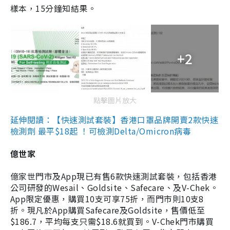
樣本，15分鐘知結果。
+2
點擊圖片放大
延伸閱讀：【快速測試套裝】香港口罩品牌開賣2款快速
檢測劑 最平$18起 ！可檢測Delta/Omicron病毒
億世家
億家世門市及App現已有售6款快速測試套裝，包括香港
公司研發的Wesail、Goldsite、Safecare、及V-Chek。
App限定優惠，購買10支可享75折，而門市則10支8
折。現凡於App購買Safecare及Goldsite，售價低至
$186.7，平均每支只需$18.6就買到。V-Chek門市購買