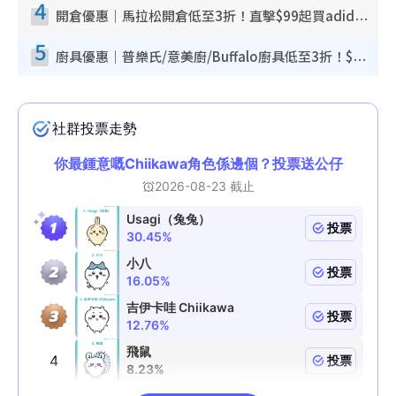
4
開倉優惠｜馬拉松開倉低至3折！直擊$99起買adidas／New Balance／Puma鞋款 STANLEY保溫杯劈價至$119起
5
廚具優惠｜普樂氏/意美廚/Buffalo廚具低至3折！$89起買煎鍋／炒鑊／個人鍋 同場小家電激減至$99起