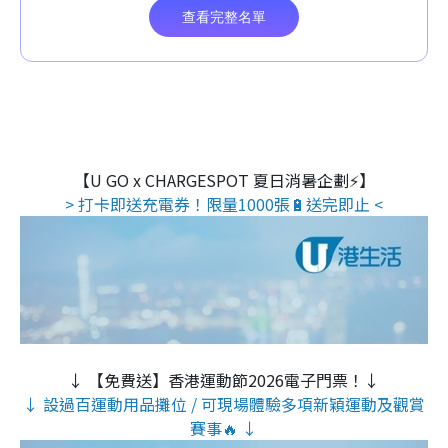
【U GO x CHARGESPOT 夏日消暑企劃⚡】
> 打卡即送充電券！限量1000張🔋送完即止 <
↓ 【免費送】香港運動節2026電子門票！↓
↓ 設過百運動用品攤位 / 可現場體驗多項新穎運動及觀賞
賽事🔥 ↓