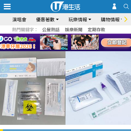
演唱會
優惠著數
玩樂情報
購物情報
熱門關鍵字：
公屋熱話
娛樂新聞
定期存款