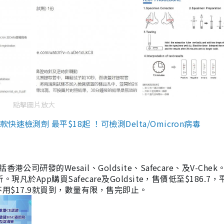
點擊圖片放大
檢測劑 最平$18起 ！可檢測Delta/Omicron病毒
研發的Wesail、Goldsite、Safecare、及V-Chek。
凡於App購買Safecare及Goldsite，售價低至$186.7
均不用$17.9就買到，數量有限，售完即止。