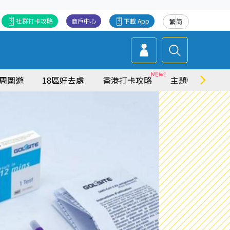
社群打卡攻略
商戶中心
下載 App
繁
简
周圍遊
18區好去處
香港打卡攻略
主題特集