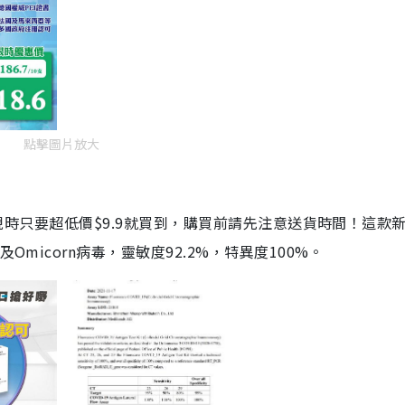
點擊圖片放大
劑，現時只要超低價$9.9就買到，購買前請先注意送貨時間！這款
Omicorn病毒，靈敏度92.2%，特異度100%。