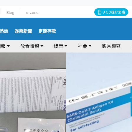
Blog
e-zone
U GO搵好去處
熱話
娛樂新聞
定期存款
情報
飲食情報
娛樂
社會
影片專區