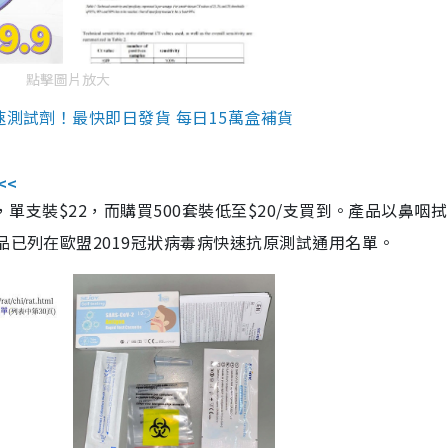
點擊圖片放大
速測試劑！最快即日發貨 每日15萬盒補貨
<<
，單支裝$22，而購買500套裝低至$20/支買到。產品以鼻咽
品已列在歐盟2019冠狀病毒病快速抗原測試通用名單。