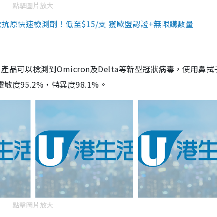
點擊圖片放大
3款抗原快速檢測劑！低至$15/支 獲歐盟認證+無限購數量
品可以檢測到Omicron及Delta等新型冠狀病毒，使用鼻拭
度95.2%，特異度98.1%。
點擊圖片放大