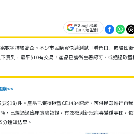
在Google追蹤
《UHK 港生活》
診個案數字持續高企。不少市民購買快速測試「看門口」或陽性後
以下買到，最平$10有交易！產品已獲衛生署認可，或通過歐盟
選購<<
惠價只要$18/件。產品已獲得歐盟CE1434認證，可供民眾進行自
性99.8%，已經通過臨床實驗認證，有效檢測新冠病毒變種毒株，
，15分鐘知結果。