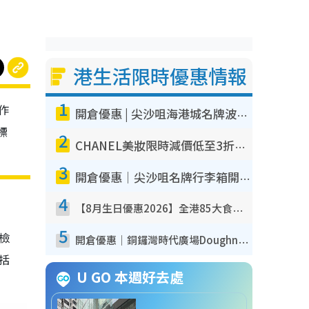
港生活限時優惠情報
1
作
開倉優惠 | 尖沙咀海港城名牌波鞋開倉低至1折！On鞋$899起／Joy&Peace鞋履$98起
標
2
CHANEL美妝限時減價低至3折！人氣粉底/唇膏/精華液低至$275！COCO香水都有平
3
開倉優惠｜尖沙咀名牌行李箱開倉低至4折！一連5日 American Tourister/ace./Hallmark $200起！
4
【8月生日優惠2026】全港85大食買玩著數攻略 自助餐/火鍋放題同行免費＋誠品/DONKI送現金券
5
我檢
開倉優惠｜銅鑼灣時代廣場Doughnut/Campo Marzio開倉低至1折！背囊、書包、手袋劈價$200起
包括
U GO 本週好去處