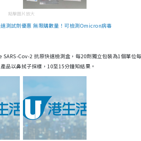
點擊圖片放大
測試劑優惠 無限購數量！可檢測Omicron病毒
are SARS-Cov-2 抗原快速檢測盒，每20劑獨立包裝為1個單位
5。產品以鼻拭子採樣，10至15分鐘知結果。