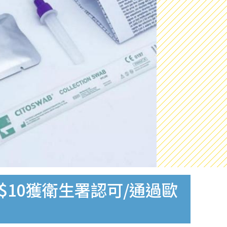
$10獲衛生署認可/通過歐