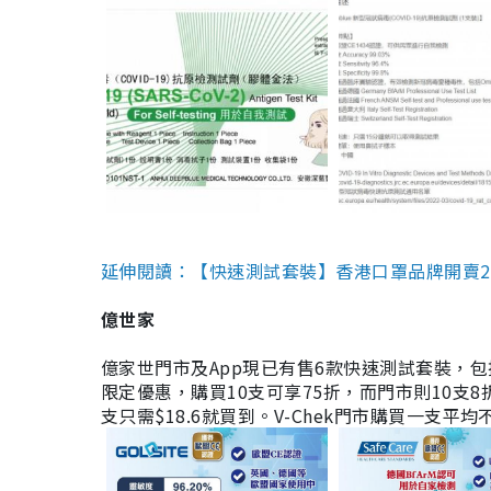
延伸閱讀：【快速測試套裝】香港口罩品牌開賣2款快速
億世家
億家世門市及App現已有售6款快速測試套裝，包括香港公司
限定優惠，購買10支可享75折，而門市則10支8折。現
支只需$18.6就買到。V-Chek門市購買一支平