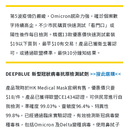
第5波疫情仍嚴峻，Omicron感染力強，確診個案數
字持續高企。不少市民購買快速測試「看門口」或
陽性後作每日檢測。精選13款優惠價快速測試套裝
$19以下買到，最平$10有交易！產品已獲衛生署認
可，或通過歐盟標準，最快10分鐘知結果。
DEEPBLUE 新型冠狀病毒抗原檢測試劑
>>按此選購<<
產品現時於HK Medical Mask官網有售，優惠價只要
$18/件。產品已獲得歐盟CE1434認證，可供民眾進行自
我檢測。準確度 99.03%、靈敏度96.4%、特異性
99.8%，已經通過臨床實驗認證，有效檢測新冠病毒變
種毒株，包括Omicron 及Delta變種病毒。使用鼻拭子