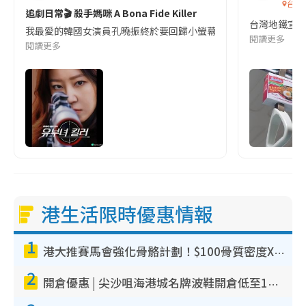
台灣
追劇日常🎬 殺手媽咪 A Bona Fide Killer
台灣地鐵宣
我最愛的韓國女演員孔曉振終於要回歸小螢幕啦!這次的劇本改編自同名
閱讀更多
閱讀更多
港生活限時優惠情報
1
港大推賽馬會強化骨骼計劃！$100骨質密度X光檢查 完成免費運動訓練送超市禮券！附參加資格
2
開倉優惠 | 尖沙咀海港城名牌波鞋開倉低至1折！On鞋$899起／Joy&Peace鞋履$98起