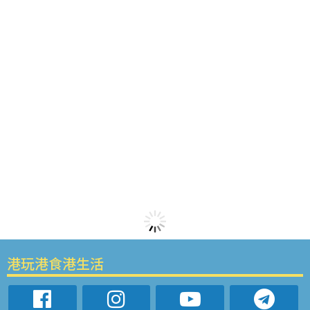
港玩港食港生活