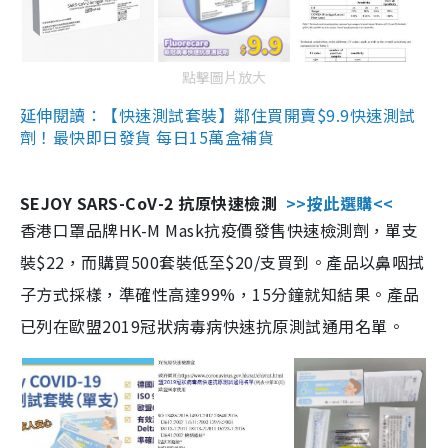
點擊圖片放大
延伸閱讀：【快速測試套裝】鄰住買開賣$9.9快速測試
劑！最快即日發貨 每日15萬盒補貨
SEJOY SARS-CoV-2 抗原快速檢測
>>按此選購<<
香港口罩品牌HK-M Mask抗疫價發售快速檢測劑，單支
裝$22，而購買500套裝低至$20/支買到。產品以鼻咽拭
子方式採樣，準確性高達99%，15分鐘就知結果。產品
已列在歐盟2019冠狀病毒病快速抗原測試通用名單。