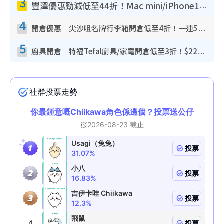
3
豐澤優惠勁減低至44折！Mac mini/iPhone17Pro大減價！廚房家電$220起
4
開倉優惠｜尖沙咀名牌行李箱開倉低至4折！一連5日 American Tourister/ace./Hallmark $200起！
5
廚具開倉｜特福Tefal廚具/家電開倉低至3折！$220起買平底鍋/炒鑊/湯煲！電飯煲/吸塵機/燙斗$418起