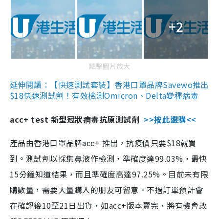
+2
點擊圖片放大
延伸閱讀：【快速測試套裝】香港口罩品牌Savewo推出
$18快速測試劑！有效檢測Omicron、Delta變種病毒
acc+ test 新型冠狀病毒抗原測試劑
>>按此選購<<
產品由香港口罩品牌acc+ 推出，抗疫價只要$18就買
到。測試劑以採集鼻液作檢測，準確度達99.03%，最快
15分鐘知道結果，而且準確度高達97.25%。目前未有限
購數量，需要大量購入的朋友可留意。不過訂單預計會
在確認後10至21日出貨，如acc+版本賣完，將有機會改