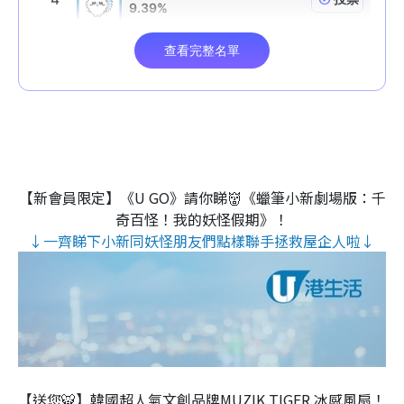
【新會員限定】《U GO》請你睇👹《蠟筆小新劇場版：千
奇百怪！我的妖怪假期》！
↓一齊睇下小新同妖怪朋友們點樣聯手拯救屋企人啦↓
【送您🐯】韓國超人氣文創品牌MUZIK TIGER 冰感風扇！