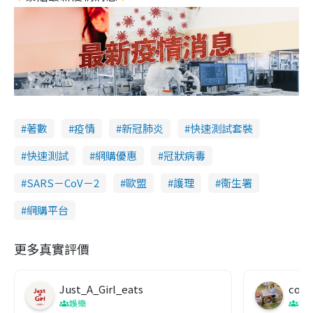
著數
疫情
新冠肺炎
快速測試套裝
快速測試
網購優惠
冠狀病毒
SARS－CoV－2
歐盟
護理
衞生署
網購平台
更多真實評價
Just_A_Girl_eats
co c
娛樂
吹