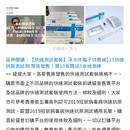
點擊圖片放大
延伸閱讀：【快速測試套裝】深水埗電子特賣城$15快速
抗原測試劑 現貨發售！買10支再送3支檢測棒
<< 提提大家，各零售商發售的快速測試套裝規格不一，
購買市面上不同品牌的快速測試套裝前請留意售賣平台
及該品牌的快速測試套裝使用方法、條款及細則，大家
亦可參考香港衞生署表列認可2019冠狀病毒病快速抗原
測試、歐盟2019冠狀病毒病快速抗原測試通用名單，購
買前留意訂購平台的使用條款及細則，一切以訂購平台
公佈的價錢為準。數量有限，售完即止；所有優惠細則