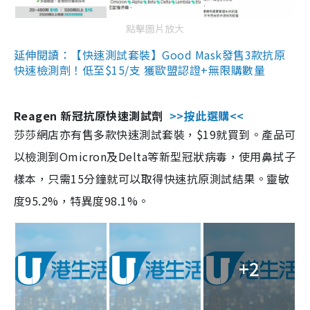
點擊圖片放大
延伸閱讀：【快速測試套裝】Good Mask發售3款抗原
快速檢測劑！低至$15/支 獲歐盟認證+無限購數量
Reagen 新冠抗原快速測試劑
>>按此選購<<
莎莎網店亦有售多款快速測試套裝，$19就買到。產品可
以檢測到Omicron及Delta等新型冠狀病毒，使用鼻拭子
樣本，只需15分鐘就可以取得快速抗原測試結果。靈敏
度95.2%，特異度98.1%。
+2