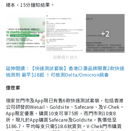
樣本，15分鐘知結果。
+2
點擊圖片放大
延伸閱讀：【快速測試套裝】香港口罩品牌開賣2款快速
檢測劑 最平$18起 ！可檢測Delta/Omicron病毒
億世家
億家世門市及App現已有售6款快速測試套裝，包括香港
公司研發的Wesail、Goldsite、Safecare、及V-Chek。
App限定優惠，購買10支可享75折，而門市則10支8
折。現凡於App購買Safecare及Goldsite，售價低至
$186.7，平均每支只需$18.6就買到。V-Chek門市購買