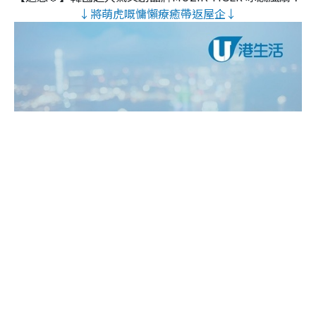
↓將萌虎嘅慵懶療癒帶返屋企↓