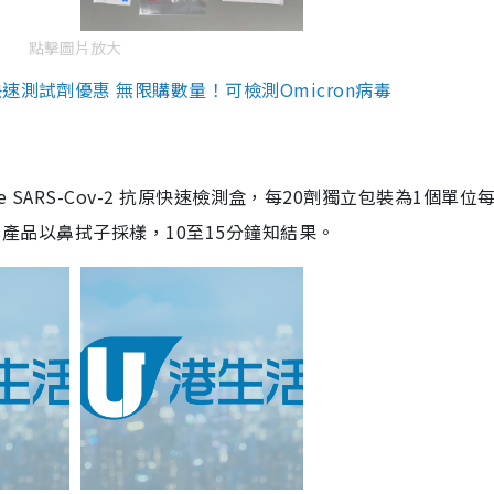
點擊圖片放大
測試劑優惠 無限購數量！可檢測Omicron病毒
are SARS-Cov-2 抗原快速檢測盒，每20劑獨立包裝為1個單位
5。產品以鼻拭子採樣，10至15分鐘知結果。