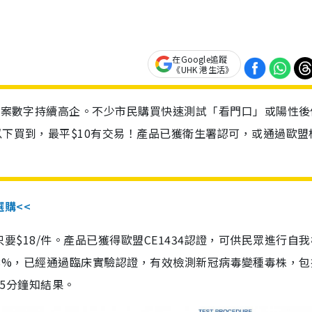
在Google追蹤
《UHK 港生活》
診個案數字持續高企。不少市民購買快速測試「看門口」或陽性後
以下買到，最平$10有交易！產品已獲衛生署認可，或通過歐盟
選購<<
惠價只要$18/件。產品已獲得歐盟CE1434認證，可供民眾進行自
性99.8%，已經通過臨床實驗認證，有效檢測新冠病毒變種毒株，
，15分鐘知結果。