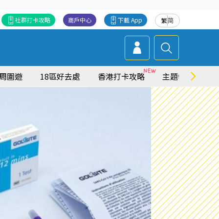
社群打卡攻略
商戶中心
下載 App
繁
简
周圍遊
18區好去處
香港打卡攻略
主題特集