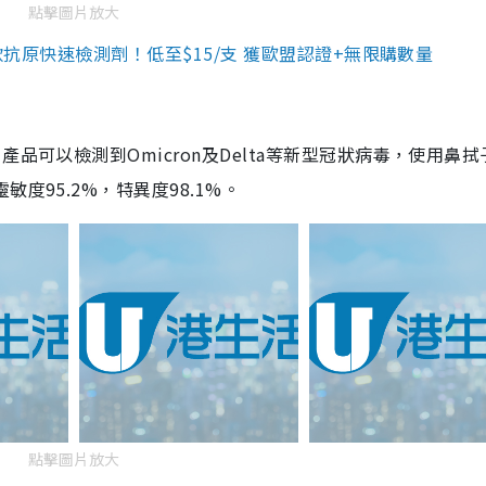
點擊圖片放大
3款抗原快速檢測劑！低至$15/支 獲歐盟認證+無限購數量
品可以檢測到Omicron及Delta等新型冠狀病毒，使用鼻拭
度95.2%，特異度98.1%。
點擊圖片放大