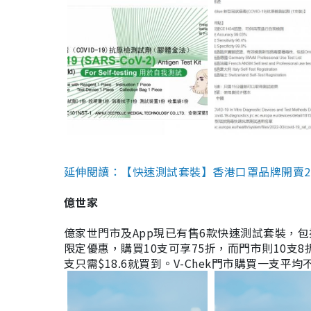
延伸閱讀：【快速測試套裝】香港口罩品牌開賣2款快速
億世家
億家世門市及App現已有售6款快速測試套裝，包括香港公司
限定優惠，購買10支可享75折，而門市則10支8折。現
支只需$18.6就買到。V-Chek門市購買一支平