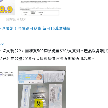
點擊圖片放大
速測試劑！最快即日發貨 每日15萬盒補貨
<<
，單支裝$22，而購買500套裝低至$20/支買到。產品以鼻咽
品已列在歐盟2019冠狀病毒病快速抗原測試通用名單。