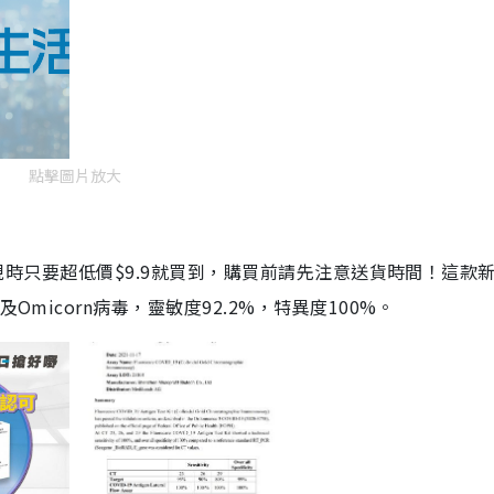
點擊圖片放大
劑，現時只要超低價$9.9就買到，購買前請先注意送貨時間！這款
Omicorn病毒，靈敏度92.2%，特異度100%。