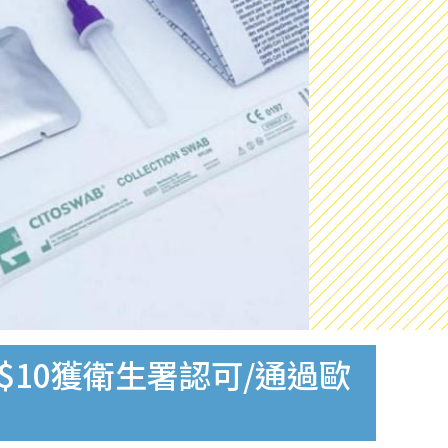
$10獲衛生署認可/通過歐