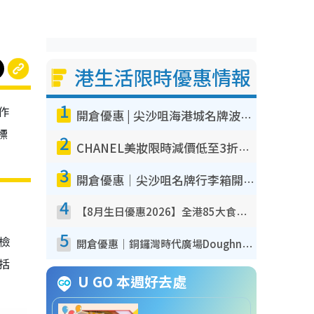
港生活限時優惠情報
1
作
開倉優惠 | 尖沙咀海港城名牌波鞋開倉低至1折！On鞋$899起／Joy&Peace鞋履$98起
標
2
CHANEL美妝限時減價低至3折！人氣粉底/唇膏/精華液低至$275！COCO香水都有平
3
開倉優惠｜尖沙咀名牌行李箱開倉低至4折！一連5日 American Tourister/ace./Hallmark $200起！
4
【8月生日優惠2026】全港85大食買玩著數攻略 自助餐/火鍋放題同行免費＋誠品/DONKI送現金券
5
我檢
開倉優惠｜銅鑼灣時代廣場Doughnut/Campo Marzio開倉低至1折！背囊、書包、手袋劈價$200起
包括
U GO 本週好去處