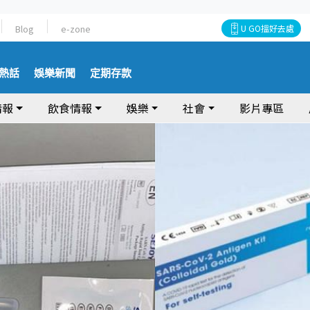
Blog
e-zone
U GO搵好去處
熱話
娛樂新聞
定期存款
情報
飲食情報
娛樂
社會
影片專區