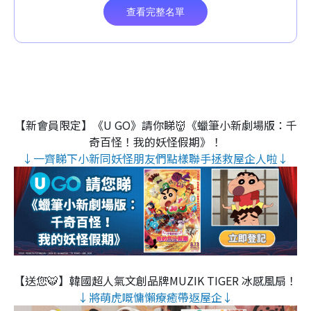
【新會員限定】《U GO》請你睇👹《蠟筆小新劇場版：千
奇百怪！我的妖怪假期》！
↓一齊睇下小新同妖怪朋友們點樣聯手拯救屋企人啦↓
【送您🐯】韓國超人氣文創品牌MUZIK TIGER 冰感風扇！
↓將萌虎嘅慵懶療癒帶返屋企↓