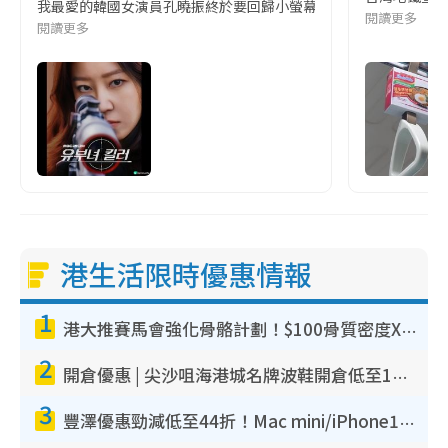
我最愛的韓國女演員孔曉振終於要回歸小螢幕啦!這次的劇本改編自同名
閱讀更多
閱讀更多
港生活限時優惠情報
1
港大推賽馬會強化骨骼計劃！$100骨質密度X光檢查 完成免費運動訓練送超市禮券！附參加資格
2
開倉優惠 | 尖沙咀海港城名牌波鞋開倉低至1折！On鞋$899起／Joy&Peace鞋履$98起
3
豐澤優惠勁減低至44折！Mac mini/iPhone17Pro大減價！廚房家電$220起