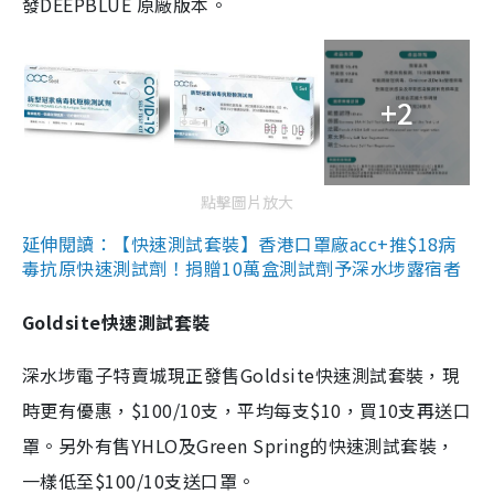
發DEEPBLUE 原廠版本。
+2
點擊圖片放大
延伸閱讀：【快速測試套裝】香港口罩廠acc+推$18病
毒抗原快速測試劑！捐贈10萬盒測試劑予深水埗露宿者
Goldsite快速測試套裝
深水埗電子特賣城現正發售Goldsite快速測試套裝，現
時更有優惠，$100/10支，平均每支$10，買10支再送口
罩。另外有售YHLO及Green Spring的快速測試套裝，
一樣低至$100/10支送口罩。