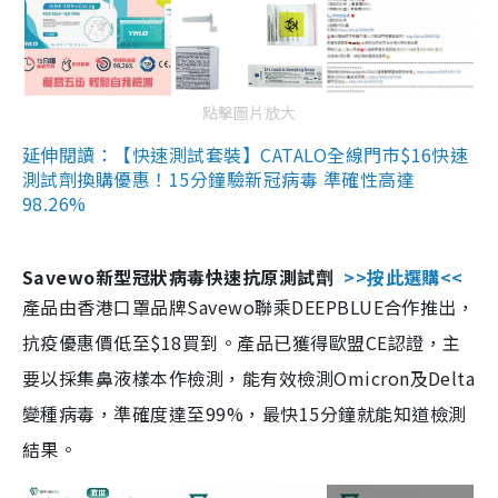
點擊圖片放大
延伸閱讀：【快速測試套裝】CATALO全線門市$16快速
測試劑換購優惠！15分鐘驗新冠病毒 準確性高達
98.26%
Savewo新型冠狀病毒快速抗原測試劑
>>按此選購<<
產品由香港口罩品牌Savewo聯乘DEEPBLUE合作推出，
抗疫優惠價低至$18買到。產品已獲得歐盟CE認證，主
要以採集鼻液樣本作檢測，能有效檢測Omicron及Delta
變種病毒，準確度達至99%，最快15分鐘就能知道檢測
結果。