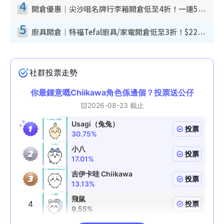
4
開倉優惠｜尖沙咀名牌行李箱開倉低至4折！一連5日 American Tourister/ace./Hallmark $200起！
5
廚具開倉｜特福Tefal廚具/家電開倉低至3折！$220起買平底鍋/炒鑊/湯煲！電飯煲/吸塵機/燙斗$418起