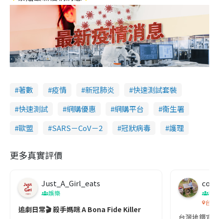
著數
疫情
新冠肺炎
快速測試套裝
快速測試
網購優惠
網購平台
衞生署
歐盟
SARS－CoV－2
冠狀病毒
護理
更多真實評價
Just_A_Girl_eats
co c
娛樂
吹
台灣
追劇日常🎬 殺手媽咪 A Bona Fide Killer
台灣地鐵宣