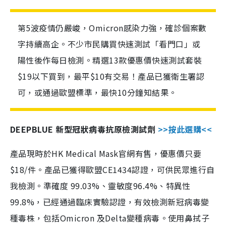
第5波疫情仍嚴峻，Omicron感染力強，確診個案數
字持續高企。不少市民購買快速測試「看門口」或
陽性後作每日檢測。精選13款優惠價快速測試套裝
$19以下買到，最平$10有交易！產品已獲衛生署認
可，或通過歐盟標準，最快10分鐘知結果。
DEEPBLUE 新型冠狀病毒抗原檢測試劑
>>按此選購<<
產品現時於HK Medical Mask官網有售，優惠價只要
$18/件。產品已獲得歐盟CE1434認證，可供民眾進行自
我檢測。準確度 99.03%、靈敏度96.4%、特異性
99.8%，已經通過臨床實驗認證，有效檢測新冠病毒變
種毒株，包括Omicron 及Delta變種病毒。使用鼻拭子