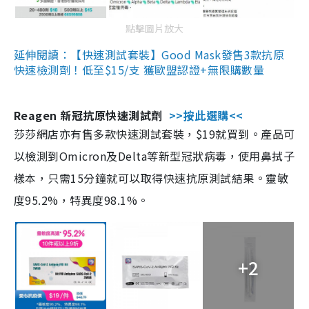
點擊圖片放大
延伸閱讀：【快速測試套裝】Good Mask發售3款抗原
快速檢測劑！低至$15/支 獲歐盟認證+無限購數量
Reagen 新冠抗原快速測試劑
>>按此選購<<
莎莎網店亦有售多款快速測試套裝，$19就買到。產品可
以檢測到Omicron及Delta等新型冠狀病毒，使用鼻拭子
樣本，只需15分鐘就可以取得快速抗原測試結果。靈敏
度95.2%，特異度98.1%。
+2