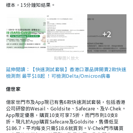
樣本，15分鐘知結果。
+2
點擊圖片放大
延伸閱讀：【快速測試套裝】香港口罩品牌開賣2款快速
檢測劑 最平$18起 ！可檢測Delta/Omicron病毒
億世家
億家世門市及App現已有售6款快速測試套裝，包括香港
公司研發的Wesail、Goldsite、Safecare、及V-Chek。
App限定優惠，購買10支可享75折，而門市則10支8
折。現凡於App購買Safecare及Goldsite，售價低至
$186.7，平均每支只需$18.6就買到。V-Chek門市購買