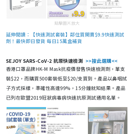
點擊圖片放大
延伸閱讀：【快速測試套裝】鄰住買開賣$9.9快速測試
劑！最快即日發貨 每日15萬盒補貨
SEJOY SARS-CoV-2 抗原快速檢測
>>按此選購<<
香港口罩品牌HK-M Mask抗疫價發售快速檢測劑，單支
裝$22，而購買500套裝低至$20/支買到。產品以鼻咽拭
子方式採樣，準確性高達99%，15分鐘就知結果。產品
已列在歐盟2019冠狀病毒病快速抗原測試通用名單。